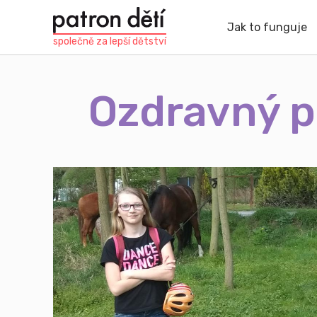
Přejít
k
Jak to funguje
hlavnímu
společně za
lepší dětství
obsahu
Ozdravný p