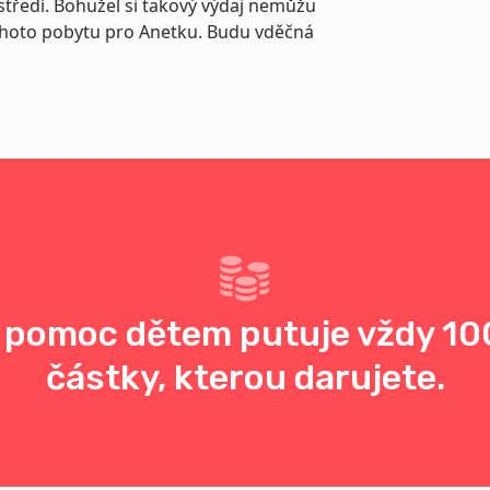
středí. Bohužel si takový výdaj nemůžu
ohoto pobytu pro Anetku. Budu vděčná
 pomoc dětem putuje vždy 10
částky, kterou darujete.