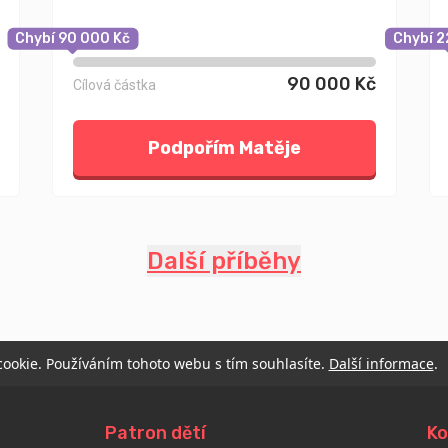
Chybí 90 000 Kč
Chybí 2
90 000 Kč
Cílová částka
Podpořím Matěje
Další příběhy
 cookie. Používáním tohoto webu s tím souhlasíte.
Další informace
.
Patron dětí
Ko