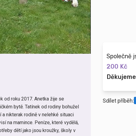
Společně j
200 Kč
Děkujeme
 od roku 2017. Anetka žije se
Sdílet příběh:
čkém bytě. Tatínek od rodiny bohužel
 a nikterak rodině v nelehké situaci
visí na mamince. Peníze, které vydělá,
otřeby dětí jako jsou kroužky, školy v