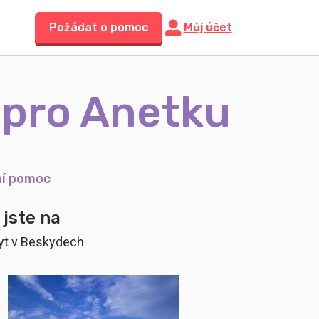
Požádat o pomoc
Můj účet
 pro Anetku
ní pomoc
 jste na
yt v Beskydech