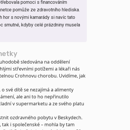
 potřebovala pomoci s financováním
 Anetce pomůže ze zdravotního hlediska.
 hor s novými kamarády si navíc tato
moc smutné, kdyby celé prázdniny musela
netky
louhodobě sledována na oddělení
hlými střevními potížemi a lékaři nás
itelnou Crohnovu chorobu. Uvidíme, jak
 o své dítě se nezajímá a alimenty
ámení, ale ani to ho nepřinutilo
okladní v supermarketu a ze svého platu
stnit ozdravného pobytu v Beskydech.
, tak i společenské – mohla by tam