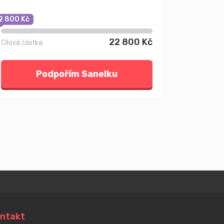
2 800 Kč
22 800 Kč
Cílová částka
Podpořím Sanelku
ntakt