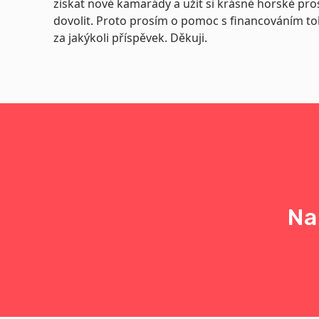
získat nové kamarády a užít si krásné horské pro
dovolit. Proto prosím o pomoc s financováním t
za jakýkoli příspěvek. Děkuji.
Na