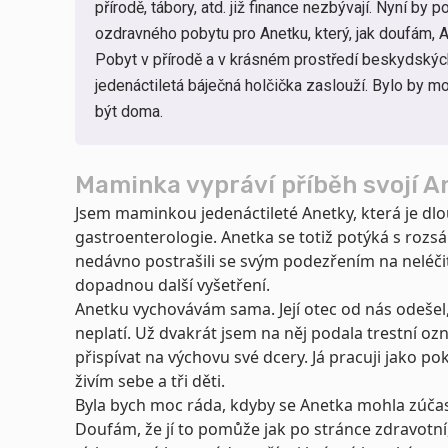
přírodě, tábory, atd. již finance nezbývají. Nyní by
ozdravného pobytu pro Anetku, který, jak doufám,
Pobyt v přírodě a v krásném prostředí beskydských
jedenáctiletá báječná holčička zaslouží. Bylo by 
být doma.
Maminka vypráví příběh svojí A
Jsem maminkou jedenáctileté Anetky, která je d
gastroenterologie. Anetka se totiž potýká s rozsá
nedávno postrašili se svým podezřením na neléč
dopadnou další vyšetření.
Anetku vychovávám sama. Její otec od nás odešel,
neplatí. Už dvakrát jsem na něj podala trestní ozn
přispívat na výchovu své dcery. Já pracuji jako p
živím sebe a tři děti.
Byla bych moc ráda, kdyby se Anetka mohla zúča
Doufám, že jí to pomůže jak po stránce zdravotní