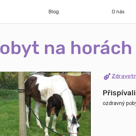
Blog
O nás
obyt na horách
Zdravot
Přispívali
ozdravný pob