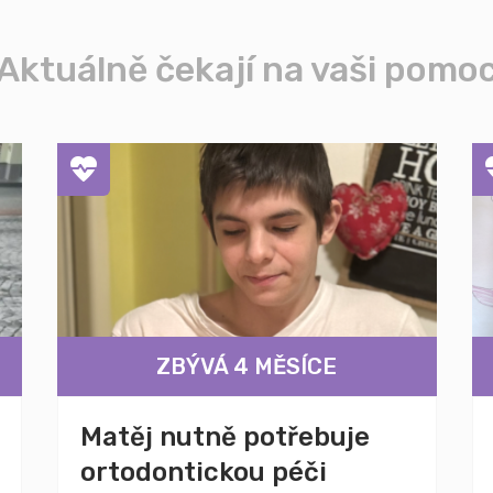
Aktuálně čekají na vaši pomo
ZBÝVÁ 4 MĚSÍCE
Matěj nutně potřebuje
ortodontickou péči