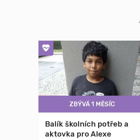
ZBÝVÁ 1 MĚSÍC
Balík školních potřeb a
aktovka pro Alexe