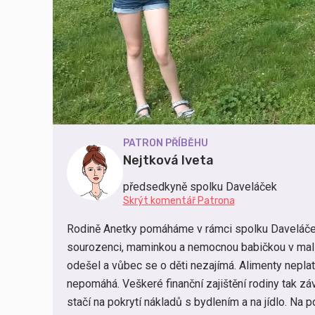
PATRON PŘÍBĚHU
Nejtková Iveta
předsedkyně spolku Daveláček
Skrýt komentář Patrona
Rodině Anetky pomáháme v rámci spolku Daveláček
sourozenci, maminkou a nemocnou babičkou v mali
odešel a vůbec se o děti nezajímá. Alimenty neplatí
nepomáhá. Veškeré finanční zajištění rodiny tak zá
stačí na pokrytí nákladů s bydlením a na jídlo. Na p