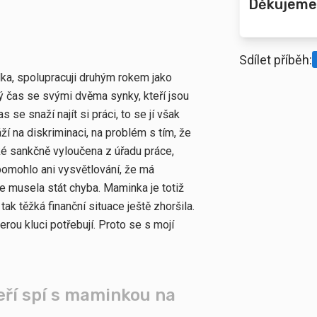
Děkujeme
Sdílet příběh:
ka, spolupracuji druhým rokem jako
ý čas se svými dvěma synky, kteří jsou
as se snaží najít si práci, to se jí však
ží na diskriminaci, na problém s tím, že
ké sankčně vyloučena z úřadu práce,
pomohlo ani vysvětlování, že má
e musela stát chyba. Maminka je totiž
 tak těžká finanční situace ještě zhoršila.
rou kluci potřebují. Proto se s mojí
eří spí s maminkou na