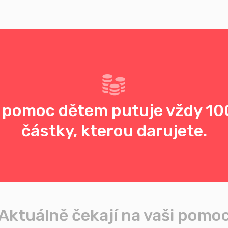
 pomoc dětem putuje vždy 10
částky, kterou darujete.
Aktuálně čekají na vaši pomo