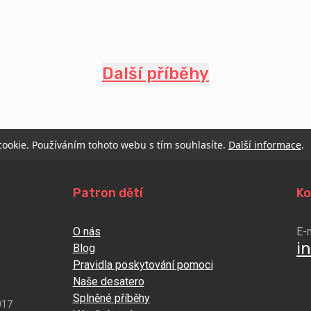
Další příběhy
 cookie. Používáním tohoto webu s tím souhlasíte.
Další informace
.
Patron dětí
Ko
O nás
E-
i
Blog
Pravidla poskytování pomoci
Naše desatero
Splněné příběhy
017