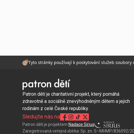
Tyto stránky používají k poskytování služeb soubory
Patron dětí je charitativní projekt, který pomáhá
zdravotně a sociálně znevýhodněným dětem a jejich
rodinám z celé České republiky.
Sledujte nás na
Patron dětí je projektem
Nadace Sirius
Zaregistrovaná veřejná sbírka:
Sp. zn. S–MHMP/836092/2