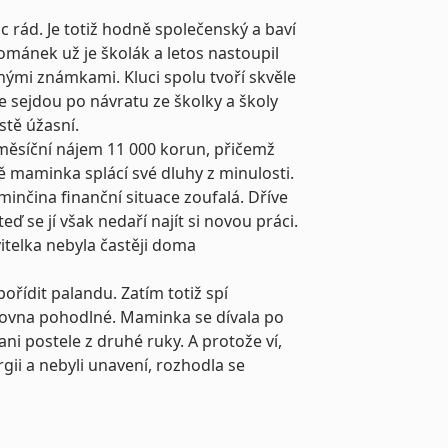
c rád. Je totiž hodně společenský a baví
Románek už je školák a letos nastoupil
nými známkami. Kluci spolu tvoří skvěle
e sejdou po návratu ze školky a školy
stě úžasní.
 měsíční nájem 11 000 korun, přičemž
tě maminka splácí své dluhy z minulosti.
aminčina finanční situace zoufalá. Dříve
ď se jí však nedaří najít si novou práci.
itelka nebyla častěji doma
řídit palandu. Zatím totiž spí
rovna pohodlné. Maminka se dívala po
ni postele z druhé ruky. A protože ví,
ergii a nebyli unavení, rozhodla se