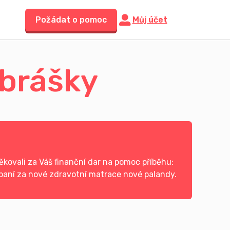
Požádat o pomoc
Můj účet
 brášky
kovali za Váš finanční dar na pomoc příběhu:
paní za nové zdravotní matrace nové palandy.