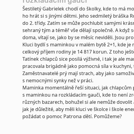
rozkládacím gauči
Šestiletý Gabrielek chodí do školky, kde to má mo
ho hrát si s jinými dětmi. Jeho sedmiletý bráška 
do 2. třídy. Zatím se může pochlubit samými krás
sehraný tým a téměř vše dělají společně. A když s
doma, vítají se, jako by se měsíc neviděli. Jsou pro
Kluci bydlí s maminkou v malém bytě 2+1, kde je
celkový příjem rodiny je 14 817 korun. Z toho ješ
Tatínek chlapců sice posílá výživné, i tak je ale m
pracovala brigádně jako pomocná síla v kuchyni, te
Zaměstnavatelé prý mají strach, aby jako samoživ
s nemocnými synky než v práci.
Maminka momentálně řeší situaci, jak chlapcům po
s maminkou na rozkládacím gauči, kde to není z
různých bazarech, bohužel si ale nemůže dovolit a
jak je důležité, aby měli kluci ve školce i škole en
požádat o pomoc Patrona dětí. Pomůžeme?