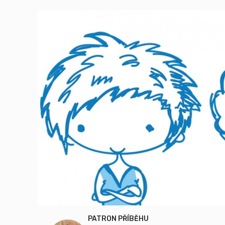
PATRON PŘÍBĚHU