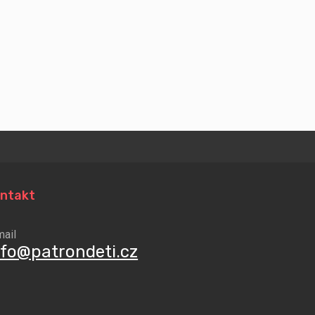
ntakt
mail
nfo@patrondeti.cz