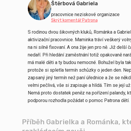
Štěrbová Gabriela
pracovnice neziskové organizace
Skrýt komentář Patrona
S rodinou dvou šikovných kluků, Románka a Gabriel
aktivizační pracovnice. Maminka tráví veškerý voln
na ni silně fixovaní. A ona žije jen pro ně. Již delší č
nedaří. Při hledání zaměstnání totiž opakovaně nará
má malé děti a ty budou nemocné. Bohužel byla ta
protože si spletla termín schůzky o jeden den. Ne
zapsaný jiný termín než paní úřednice a že se někd
velmi pečlivá, vše si zapisuje a hlídá. Tím se její už
Nemá proto dostatek peněz na pořízení palandy, kte
podporou rozhodla požádat o pomoc Patrona dětí.
Příběh Gabrielka a Románka, kt