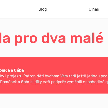
Blog
O nás
a pro dva malé
Romča a Gába
y i projektu Patron dětí bychom Vám rádi ještě jednou podě
 Románek a Gabriel díky vaší podpoře vyměnili nepohodlné s