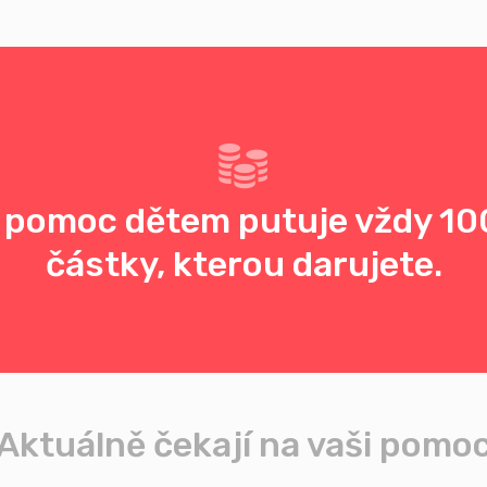
 pomoc dětem putuje vždy 10
částky, kterou darujete.
Aktuálně čekají na vaši pomo