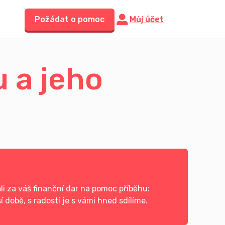
Požádat o pomoc
Můj účet
u a jeho
i za váš finanční dar na pomoc příběhu:
 době, s radostí je s vámi hned sdílíme.