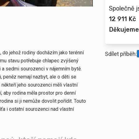
Společně j
12 911 Kč
Děkujeme
, do jehož rodiny docházím jako terénní
Sdílet příběh:
ímu stavu potřebuje chlapec zvýšený
či a sedmi sourozenci v nájemním bytě.
 peněz nemají nazbyt, ale o děti se
 někteří jeho sourozenci měli vlastní
í, aby rodina měla prostor pro denní
 rodina si ji nemůže dovolit pořídit. Touto
ťa i ostatní sourozenci nad vlastní