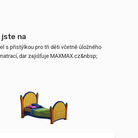
 jste na
l s přistýlkou pro tři děti včetně úložného
í matrací, dar zajišťuje MAXMAX.cz&nbsp;