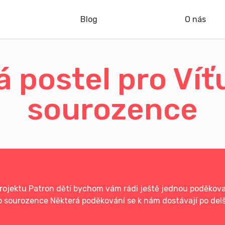
Blog
O nás
 postel pro Víť
sourozence
rojektu Patron dětí bychom vám rádi ještě jednou poděkoval
o sourozence Některá poděkování se k nám dostávají po delší