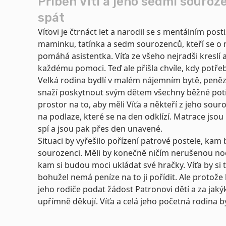
Příběh Víti a jeho sedmi souroz
spát
Víťovi je čtrnáct let a narodil se s mentálním po
maminku, tatínka a sedm sourozenců, kteří se o n
pomáhá asistentka. Víťa ze všeho nejradši kreslí a
každému pomoci. Teď ale přišla chvíle, kdy potř
Velká rodina bydlí v malém nájemním bytě, peněz
snaží poskytnout svým dětem všechny běžné potř
prostor na to, aby měli Víťa a někteří z jeho sou
na podlaze, které se na den odklízí. Matrace jso
spí a jsou pak přes den unavené.
Situaci by vyřešilo pořízení patrové postele, kam b
sourozenci. Měli by konečně ničím nerušenou noc
kam si budou moci ukládat své hračky. Víťa by si 
bohužel nemá peníze na to ji pořídit. Ale protože 
jeho rodiče podat žádost Patronovi dětí a za jaký
upřímně děkují. Víťa a celá jeho početná rodina 