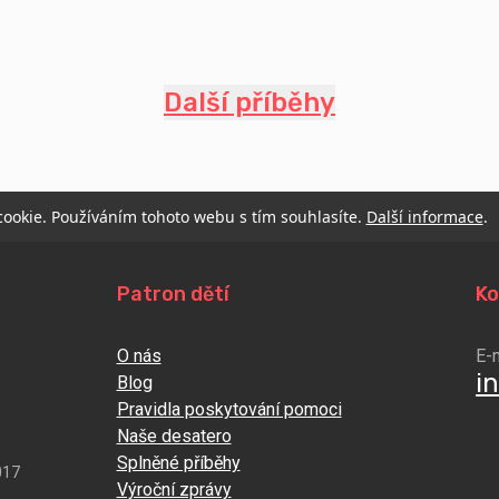
Další příběhy
 cookie. Používáním tohoto webu s tím souhlasíte.
Další informace
.
Patron dětí
Ko
O nás
E-
i
Blog
Pravidla poskytování pomoci
Naše desatero
Splněné příběhy
017
Výroční zprávy