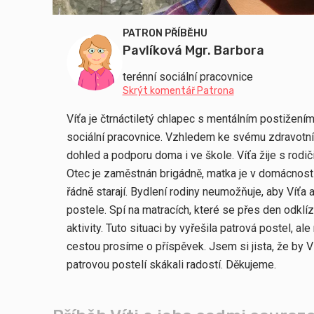
PATRON PŘÍBĚHU
Pavlíková Mgr. Barbora
terénní sociální pracovnice
Skrýt komentář Patrona
Víťa je čtrnáctiletý chlapec s mentálním postižením
sociální pracovnice. Vzhledem ke svému zdravotn
dohled a podporu doma i ve škole. Víťa žije s rodi
Otec je zaměstnán brigádně, matka je v domácnosti,
řádně starají. Bydlení rodiny neumožňuje, aby Víťa a
postele. Spí na matracích, které se přes den odklíz
aktivity. Tuto situaci by vyřešila patrová postel, ale
cestou prosíme o příspěvek. Jsem si jista, že by Ví
patrovou postelí skákali radostí. Děkujeme.