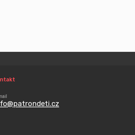
ntakt
mail
nfo@patrondeti.cz