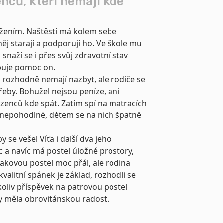
enců, kteří nemají kde
stižením. Naštěstí má kolem sebe
ěj starají a podporují ho. Ve škole mu
 snaží se i přes svůj zdravotní stav
ebuje pomoc on.
 rozhodně nemají nazbyt, ale rodiče se
eby. Bohužel nejsou peníze, ani
rozenců kde spát. Zatím spí na matracích
u nepohodlné, dětem se na nich špatně
y se vešel Víťa i další dva jeho
 a navíc má postel úložné prostory,
takovou postel moc přál, ale rodina
kvalitní spánek je základ, rozhodli se
koliv příspěvek na patrovou postel
by měla obrovitánskou radost.