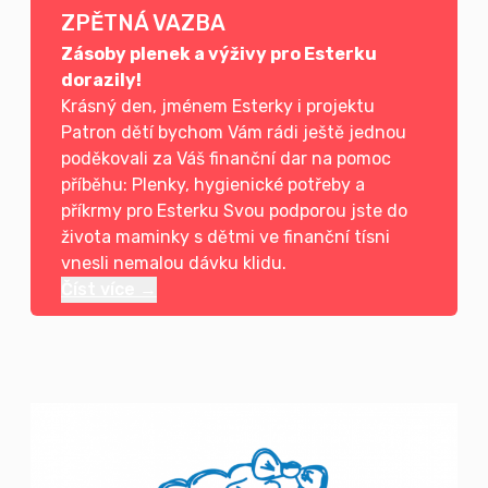
ZPĚTNÁ VAZBA
Zásoby plenek a výživy pro Esterku
dorazily!
Krásný den, jménem Esterky i projektu
Patron dětí bychom Vám rádi ještě jednou
poděkovali za Váš finanční dar na pomoc
příběhu: Plenky, hygienické potřeby a
příkrmy pro Esterku Svou podporou jste do
života maminky s dětmi ve finanční tísni
vnesli nemalou dávku klidu.
Číst více →