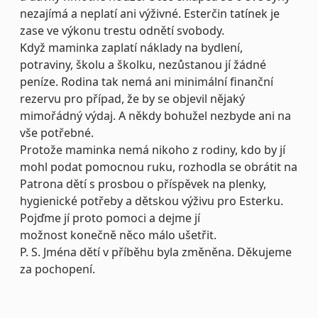
nezajímá a neplatí ani výživné. Esterčin tatínek je
zase ve výkonu trestu odnětí svobody.
Když maminka zaplatí náklady na bydlení,
potraviny, školu a školku, nezůstanou jí žádné
peníze. Rodina tak nemá ani minimální finanční
rezervu pro případ, že by se objevil nějaký
mimořádný výdaj. A někdy bohužel nezbyde ani na
vše potřebné.
Protože maminka nemá nikoho z rodiny, kdo by jí
mohl podat pomocnou ruku, rozhodla se obrátit na
Patrona dětí s prosbou o příspěvek na plenky,
hygienické potřeby a dětskou výživu pro Esterku.
Pojďme jí proto pomoci a dejme jí
možnost konečně něco málo ušetřit.
P. S. Jména dětí v příběhu byla změněna. Děkujeme
za pochopení.