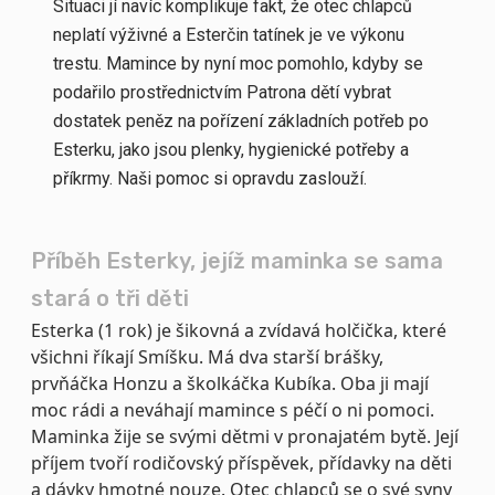
Situaci jí navíc komplikuje fakt, že otec chlapců
neplatí výživné a Esterčin tatínek je ve výkonu
trestu. Mamince by nyní moc pomohlo, kdyby se
podařilo prostřednictvím Patrona dětí vybrat
dostatek peněz na pořízení základních potřeb po
Esterku, jako jsou plenky, hygienické potřeby a
příkrmy. Naši pomoc si opravdu zaslouží.
Příběh Esterky, jejíž maminka se sama
stará o tři děti
Esterka (1 rok) je šikovná a zvídavá holčička, které
všichni říkají Smíšku. Má dva starší brášky,
prvňáčka Honzu a školkáčka Kubíka. Oba ji mají
moc rádi a neváhají mamince s péčí o ni pomoci.
Maminka žije se svými dětmi v pronajatém bytě. Její
příjem tvoří rodičovský příspěvek, přídavky na děti
a dávky hmotné nouze. Otec chlapců se o své syny