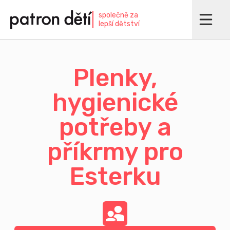
Přejít
společně za
k
lepší dětství
hlavnímu
obsahu
Plenky,
hygienické
potřeby a
příkrmy pro
Esterku