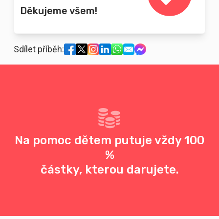
Děkujeme všem!
Sdílet příběh:
Na pomoc dětem putuje vždy 100
%
částky, kterou darujete.