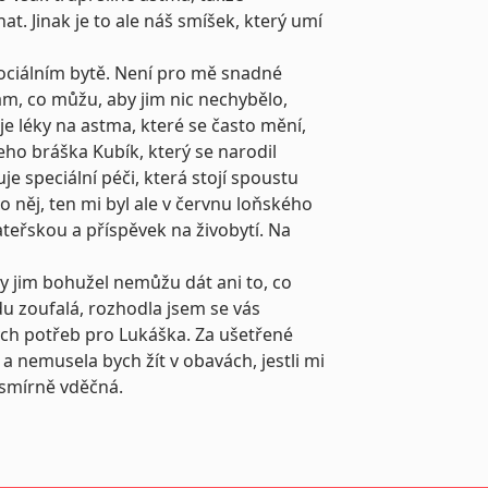
. Jinak je to ale náš smíšek, který umí
ociálním bytě. Není pro mě snadné
lám, co můžu, aby jim nic nechybělo,
e léky na astma, které se často mění,
o bráška Kubík, který se narodil
e speciální péči, která stojí spoustu
o něj, ten mi byl ale v červnu loňského
teřskou a příspěvek na živobytí. Na
y jim bohužel nemůžu dát ani to, co
du zoufalá, rozhodla jsem se vás
ch potřeb pro Lukáška. Za ušetřené
a nemusela bych žít v obavách, jestli mi
esmírně vděčná.