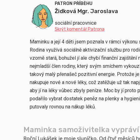
PATRON PŘÍBĚHU
Židková Mgr. Jaroslava
sociální pracovnice
Skrýt komentář Patrona
Maminku a její 4 děti jsem poznala v rámci výkonu 
Rodina využívá sociálně aktivizační službu pro rod
vzorně stará, bohužel jí ale chybí finanční zajištěn
nejmladší člen rodiny, který svým smíchem vykouzl
takový malý přenašeč pozitivní energie. Protože j
nakupuje nové a nové léky, což zatěžuje už tak nap
aby jí na léky vůbec zbyly peníze. Moc by jí proto
podařilo vybrat dostatek peněz na plenky a hygien
putovaly rovnou na nákup léků.
Maminka samoživitelka vypráví
Roční Lukášek je moje sluníčko. Od čtyř měsíců ho