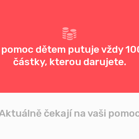
 pomoc dětem putuje vždy 10
částky, kterou darujete.
Aktuálně čekají na vaši pomo