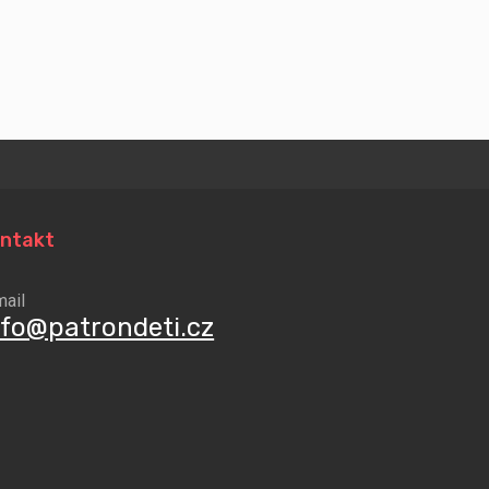
ntakt
mail
nfo@patrondeti.cz