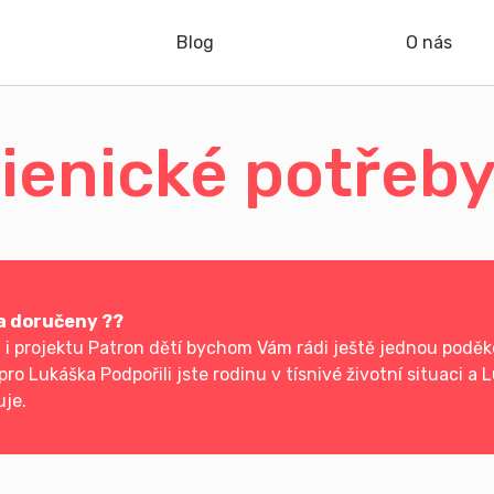
Blog
O nás
ienické potřeb
a doručeny ??
 projektu Patron dětí bychom Vám rádi ještě jednou poděko
pro Lukáška Podpořili jste rodinu v tísnivé životní situaci 
uje.