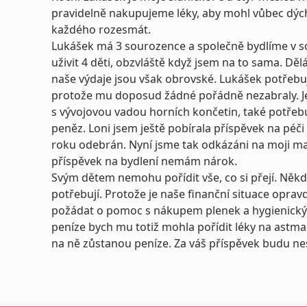
pravidelně nakupujeme léky, aby mohl vůbec dýchat
každého rozesmát.
Lukášek má 3 sourozence a společně bydlíme v s
uživit 4 děti, obzvláště když jsem na to sama. Dě
naše výdaje jsou však obrovské. Lukášek potřebuj
protože mu doposud žádné pořádně nezabraly. Jeh
s vývojovou vadou horních končetin, také potřebuj
peněz. Loni jsem ještě pobírala příspěvek na péči 
roku odebrán. Nyní jsme tak odkázáni na moji ma
příspěvek na bydlení nemám nárok.
Svým dětem nemohu pořídit vše, co si přejí. Někd
potřebují. Protože je naše finanční situace oprav
požádat o pomoc s nákupem plenek a hygienický
peníze bych mu totiž mohla pořídit léky na astma 
na ně zůstanou peníze. Za váš příspěvek budu n