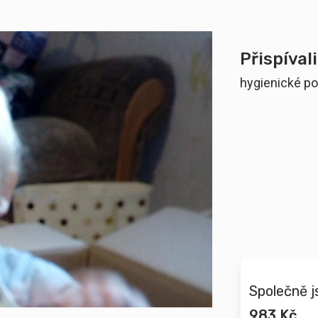
Přispívali
hygienické pot
Společně j
983 Kč