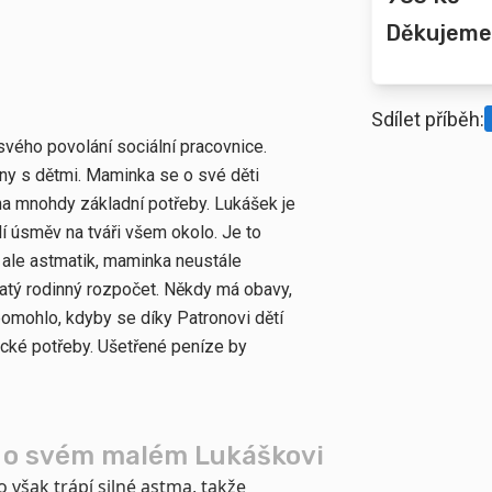
Děkujeme
Sdílet příběh:
svého povolání sociální pracovnice.
iny s dětmi. Maminka se o své děti
í na mnohdy základní potřeby. Lukášek je
í úsměv na tváři všem okolo. Je to
e ale astmatik, maminka neustále
jatý rodinný rozpočet. Někdy má obavy,
 pomohlo, kdyby se díky Patronovi dětí
ické potřeby. Ušetřené peníze by
 o svém malém Lukáškovi
 však trápí silné astma, takže