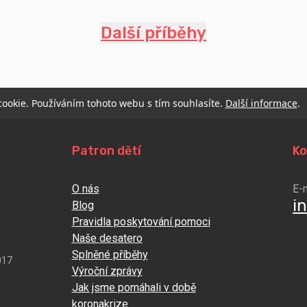
Další příběhy
 cookie. Používáním tohoto webu s tím souhlasíte.
Další informace
.
Patron dětí
Ko
O nás
E-
i
Blog
Pravidla poskytování pomoci
Naše desatero
Splněné příběhy
017
Výroční zprávy
Jak jsme pomáhali v době
koronakrize