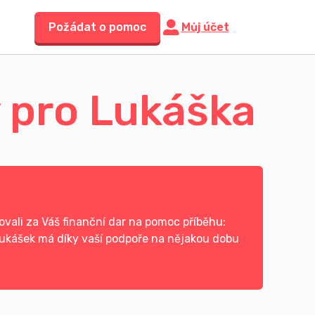
Požádat o pomoc
Můj účet
y pro Lukáška
vali za Váš finanční dar na pomoc příběhu:
a Lukášek má díky vaší podpoře na nějakou dobu