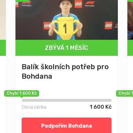
ZBÝVÁ 1 MĚSÍC
Balík školních potřeb pro
Bohdana
Chybí 1 600 Kč
Chybí 
1 600 Kč
Cílová částka
Podpořím Bohdana