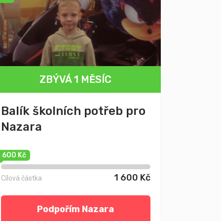
ZBÝVÁ 1 MĚSÍC
Balík školních potřeb pro
Nazara
1 600 Kč
1 600 Kč
Cílová částka
Podpořím Nazara