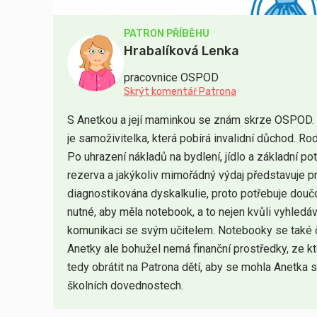
PATRON PŘÍBĚHU
Hrabalíková Lenka
pracovnice OSPOD
Skrýt komentář Patrona
S Anetkou a její maminkou se znám skrze OSPOD. A
je samoživitelka, která pobírá invalidní důchod. Rod
Po uhrazení nákladů na bydlení, jídlo a základní p
rezerva a jakýkoliv mimořádný výdaj představuje pr
diagnostikována dyskalkulie, proto potřebuje doučo
nutné, aby měla notebook, a to nejen kvůli vyhledává
komunikaci se svým učitelem. Notebooky se také ča
Anetky ale bohužel nemá finanční prostředky, ze k
tedy obrátit na Patrona dětí, aby se mohla Anetka st
školních dovednostech.