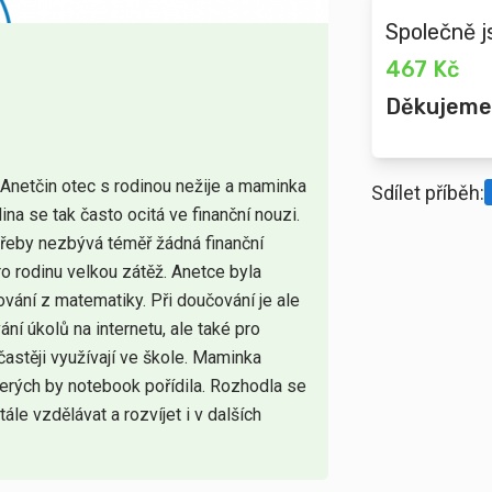
Společně j
467 Kč
Děkujeme
netčin otec s rodinou nežije a maminka
Sdílet příběh:
ina se tak často ocitá ve finanční nouzi.
otřeby nezbývá téměř žádná finanční
o rodinu velkou zátěž. Anetce byla
vání z matematiky. Při doučování je ale
ní úkolů na internetu, ale také pro
stěji využívají ve škole. Maminka
terých by notebook pořídila. Rozhodla se
ále vzdělávat a rozvíjet i v dalších