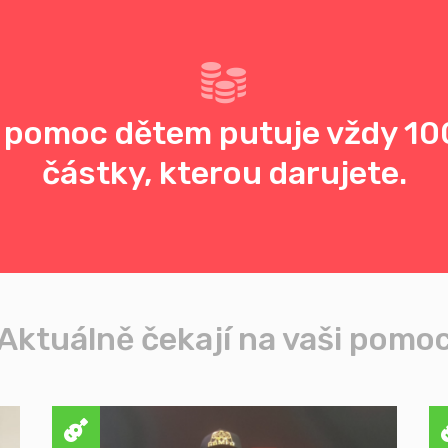
 pomoc dětem putuje vždy 10
částky, kterou darujete.
Aktuálně čekají na vaši pomo