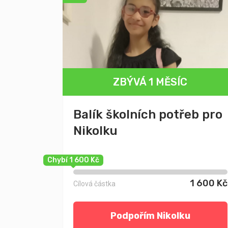
ZBÝVÁ 1 MĚSÍC
Balík školních potřeb pro
Nikolku
Chybí 1 600 Kč
1 600 Kč
Cílová částka
Podpořím Nikolku