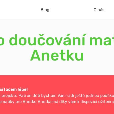
Blog
O nás
 doučování ma
Anetku
čítačem lépe!
 projektu Patron dětí bychom Vám rádi ještě jednou poděkov
matiky pro Anetku Anetka má díky vám k dispozici užitečn