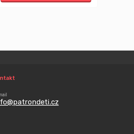
ntakt
mail
nfo@patrondeti.cz