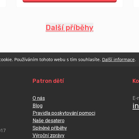
Další příběhy
 cookie. Používáním tohoto webu s tím souhlasíte.
Další informace
.
Patron dětí
Ko
O nás
E-
i
Blog
Pravidla poskytování pomoci
Naše desatero
Splněné příběhy
017
Výroční zprávy