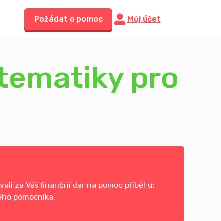
Požádat o pomoc
Můj účet
tematiky pro
ali za Váš finanční dar na pomoc příběhu:
ého pomocníka.