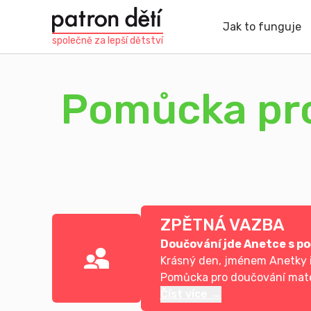
Přejít
k
Jak to funguje
hlavnímu
společně za
lepší dětství
obsahu
Pomůcka pro
ZPĚTNÁ VAZBA
Doučování jde Anetce s po
Krásný den, jménem Anetky i
Pomůcka pro doučování mate
Číst více →