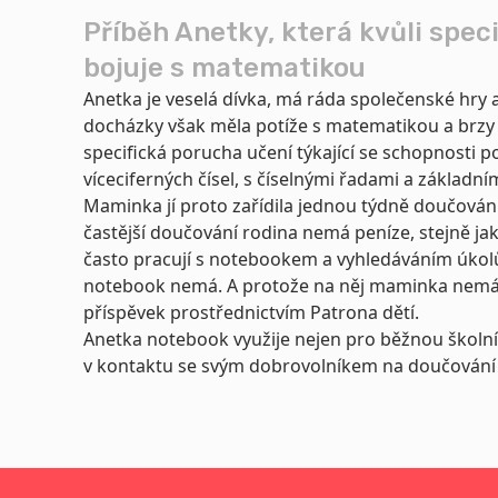
Příběh Anetky, která kvůli spec
bojuje s matematikou
Anetka je veselá dívka, má ráda společenské hry a
docházky však měla potíže s matematikou a brzy j
specifická porucha učení týkající se schopnosti po
víceciferných čísel, s číselnými řadami a základn
Maminka jí proto zařídila jednou týdně doučován
častější doučování rodina nemá peníze, stejně ja
často pracují s notebookem a vyhledáváním úkolů 
notebook nemá. A protože na něj maminka nemá 
příspěvek prostřednictvím Patrona dětí.
Anetka notebook využije nejen pro běžnou školní 
v kontaktu se svým dobrovolníkem na doučování 