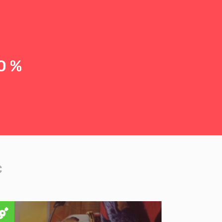
0 %
c