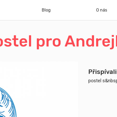
Blog
O nás
stel pro Andre
Přispívali
postel s&nbsp