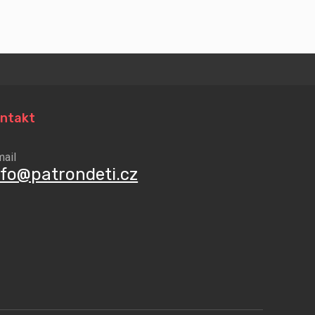
ntakt
mail
nfo@patrondeti.cz