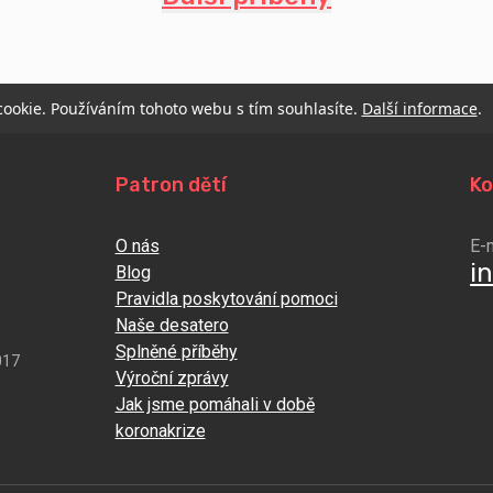
 cookie. Používáním tohoto webu s tím souhlasíte.
Další informace
.
Patron dětí
Ko
O nás
E-
i
Blog
Pravidla poskytování pomoci
Naše desatero
Splněné příběhy
017
Výroční zprávy
Jak jsme pomáhali v době
koronakrize