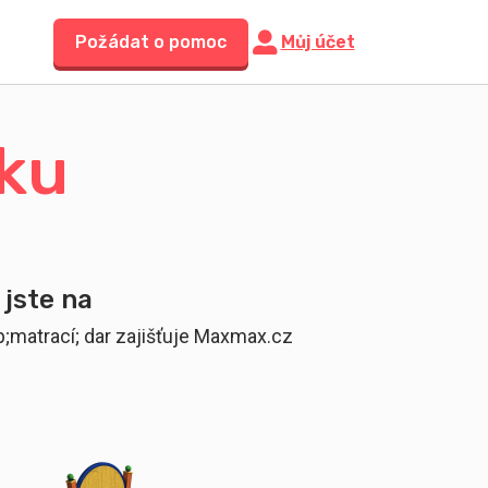
Požádat o pomoc
Můj účet
jku
 jste na
;matrací; dar zajišťuje Maxmax.cz