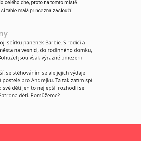
 do celého dne, proto na tomto místě
si tahle malá princezna zaslouží.
iny
oji sbírku panenek Barbie. S rodiči a
města na vesnici, do rodinného domku,
 Bohužel jsou však výrazně omezeni
í, se stěhováním se ale jejich výdaje
í postele pro Andrejku. Ta tak zatím spí
své děti jen to nejlepší, rozhodli se
l Patrona dětí. Pomůžeme?