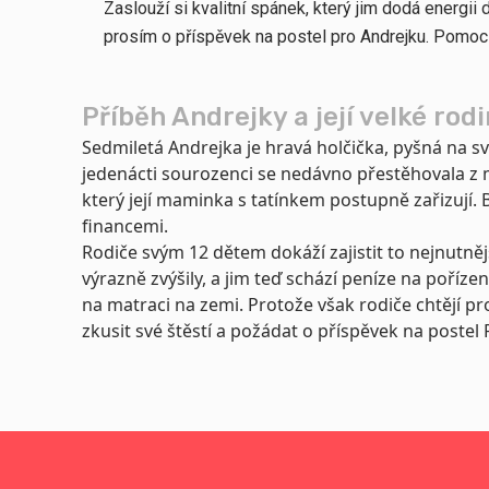
Zaslouží si kvalitní spánek, který jim dodá energii
prosím o příspěvek na postel pro Andrejku. Pomoc 
Příběh Andrejky a její velké rod
Sedmiletá Andrejka je hravá holčička, pyšná na sv
jedenácti sourozenci se nedávno přestěhovala z 
který její maminka s tatínkem postupně zařizují.
financemi.
Rodiče svým 12 dětem dokáží zajistit to nejnutnějš
výrazně zvýšily, a jim teď schází peníze na pořízen
na matraci na zemi. Protože však rodiče chtějí pro 
zkusit své štěstí a požádat o příspěvek na poste