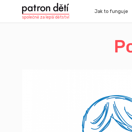
Přejít
k
Jak to funguje
hlavnímu
společně za
lepší dětství
obsahu
Po