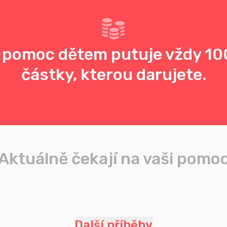
 pomoc dětem putuje vždy 10
částky, kterou darujete.
Aktuálně čekají na vaši pomo
Další příběhy