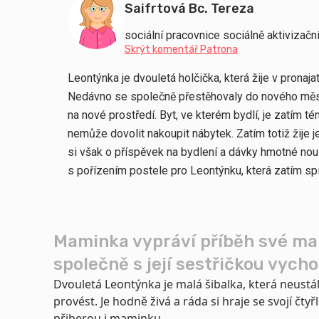
Saifrtová Bc. Tereza
sociální pracovnice sociálně aktivizačn
Skrýt komentář Patrona
Leontýnka je dvouletá holčička, která žije v prona
Nedávno se společně přestěhovaly do nového města,
na nové prostředí. Byt, ve kterém bydlí, je zatím 
nemůže dovolit nakoupit nábytek. Zatím totiž žije 
si však o příspěvek na bydlení a dávky hmotné nou
s pořízením postele pro Leontýnku, která zatím spí
Maminka vypráví příběh své mal
společně s její sestřičkou vyc
Dvouletá Leontýnka je malá šibalka, která neustál
provést. Je hodně živá a ráda si hraje se svojí čt
přiberou i maminku.