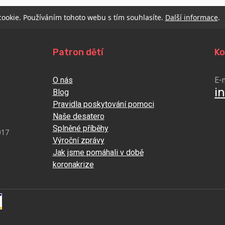
 cookie. Používáním tohoto webu s tím souhlasíte.
Další informace
.
Patron dětí
Ko
O nás
E-
i
Blog
Pravidla poskytování pomoci
Naše desatero
Splněné příběhy
017
Výroční zprávy
Jak jsme pomáhali v době
koronakrize