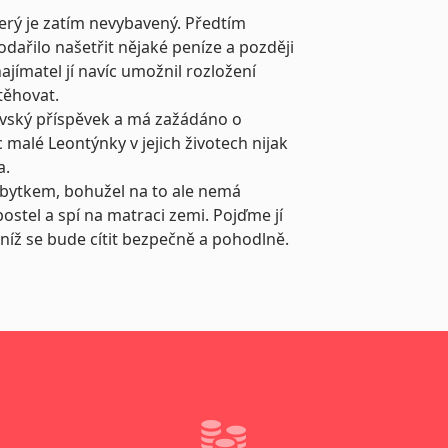
erý je zatím nevybavený. Předtím
ařilo našetřit nějaké peníze a později
jímatel jí navíc umožnil rozložení
těhovat.
vský příspěvek a má zažádáno o
malé Leontýnky v jejich životech nijak
a.
bytkem, bohužel na to ale nemá
ostel a spí na matraci zemi. Pojďme jí
níž se bude cítit bezpečně a pohodlně.