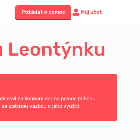
Požádat o pomoc
Můj účet
u Leontýnku
kovali za finanční dar na pomoc příběhu:
 se zpětnou vazbou o jeho využití.