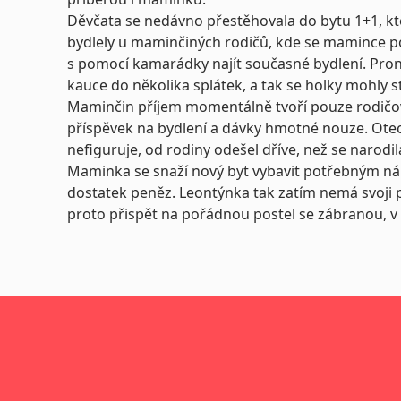
Děvčata se nedávno přestěhovala do bytu 1+1, kt
bydlely u maminčiných rodičů, kde se mamince pod
s pomocí kamarádky najít současné bydlení. Prona
kauce do několika splátek, a tak se holky mohly s
Maminčin příjem momentálně tvoří pouze rodičo
příspěvek na bydlení a dávky hmotné nouze. Otec 
nefiguruje, od rodiny odešel dříve, než se narodil
Maminka se snaží nový byt vybavit potřebným ná
dostatek peněz. Leontýnka tak zatím nemá svoji p
proto přispět na pořádnou postel se zábranou, v 