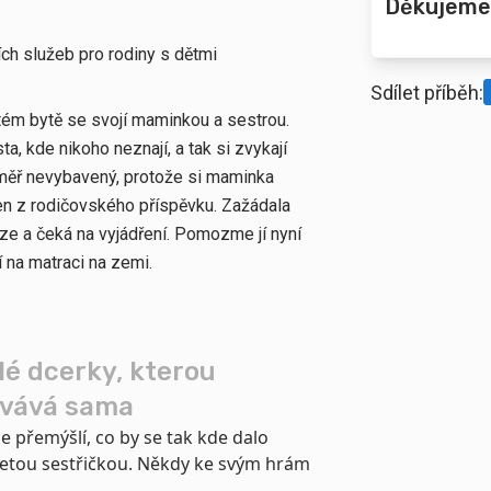
Děkujeme
ích služeb pro rodiny s dětmi
Sdílet příběh:
jatém bytě se svojí maminkou a sestrou.
 kde nikoho neznají, a tak si zvykají
téměř nevybavený, protože si maminka
jen z rodičovského příspěvku. Zažádala
ze a čeká na vyjádření. Pomozme jí nyní
 na matraci na zemi.
é dcerky, kterou
hovává sama
e přemýšlí, co by se tak kde dalo
yřletou sestřičkou. Někdy ke svým hrám