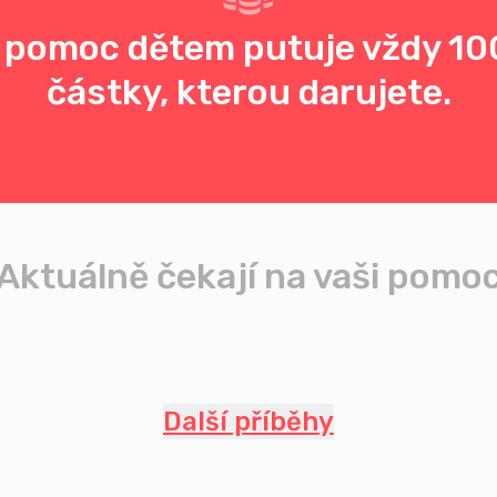
 pomoc dětem putuje vždy 10
částky, kterou darujete.
Aktuálně čekají na vaši pomo
Další příběhy