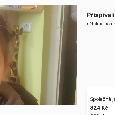
Přispívali
dětskou poste
Společně j
824 Kč