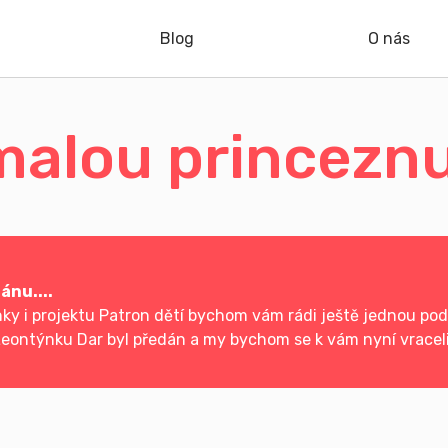
Blog
O nás
 malou princezn
ánu....
y i projektu Patron dětí bychom vám rádi ještě jednou podě
eontýnku Dar byl předán a my bychom se k vám nyní vraceli