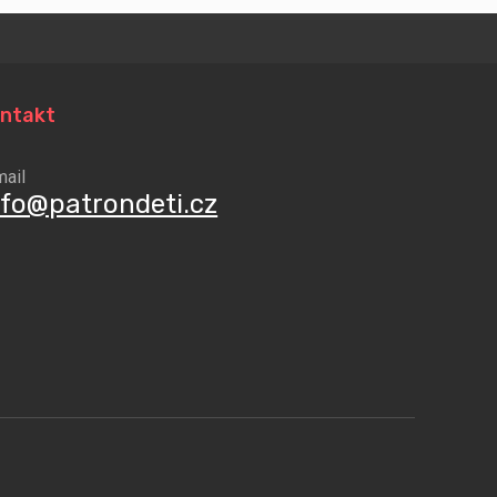
ntakt
mail
nfo@patrondeti.cz