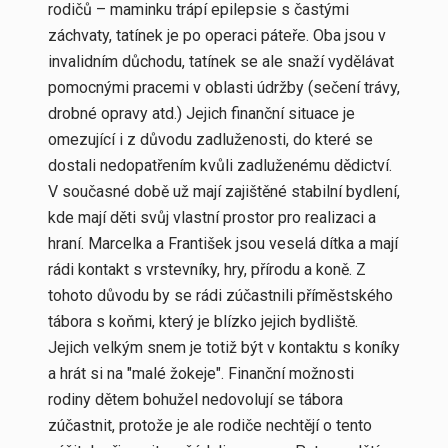
rodičů – maminku trápí epilepsie s častými
záchvaty, tatínek je po operaci páteře. Oba jsou v
invalidním důchodu, tatínek se ale snaží vydělávat
pomocnými pracemi v oblasti údržby (sečení trávy,
drobné opravy atd.) Jejich finanční situace je
omezující i z důvodu zadluženosti, do které se
dostali nedopatřením kvůli zadluženému dědictví.
V současné době už mají zajištěné stabilní bydlení,
kde mají děti svůj vlastní prostor pro realizaci a
hraní. Marcelka a František jsou veselá dítka a mají
rádi kontakt s vrstevníky, hry, přírodu a koně. Z
tohoto důvodu by se rádi zúčastnili příměstského
tábora s koňmi, který je blízko jejich bydliště.
Jejich velkým snem je totiž být v kontaktu s koníky
a hrát si na "malé žokeje". Finanční možnosti
rodiny dětem bohužel nedovolují se tábora
zúčastnit, protože je ale rodiče nechtějí o tento