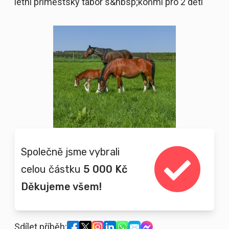
letní příměstský tábor s&nbsp;koňmi pro 2 děti
Společně jsme vybrali
celou částku
5 000 Kč
Děkujeme všem!
Sdílet příběh: