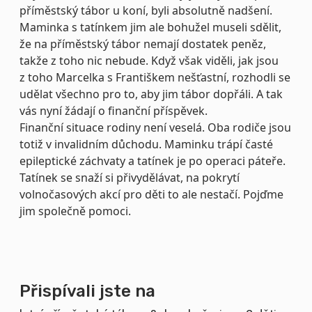
příměstský tábor u koní, byli absolutně nadšení.
Maminka s tatínkem jim ale bohužel museli sdělit,
že na příměstský tábor nemají dostatek peněz,
takže z toho nic nebude. Když však viděli, jak jsou
z toho Marcelka s Františkem nešťastní, rozhodli se
udělat všechno pro to, aby jim tábor dopřáli. A tak
vás nyní žádají o finanční příspěvek.
Finanční situace rodiny není veselá. Oba rodiče jsou
totiž v invalidním důchodu. Maminku trápí časté
epileptické záchvaty a tatínek je po operaci páteře.
Tatínek se snaží si přivydělávat, na pokrytí
volnočasových akcí pro děti to ale nestačí. Pojďme
jim společně pomoci.
Přispívali jste na