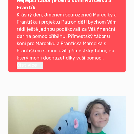
Nejlepší tábor je ten u koní! Marcelka a
Frantík
Krásný den, Jménem sourozenců Marcelky a
Františka i projektu Patron dětí bychom Vám
rádi ještě jednou poděkovali za Váš finanční
dar na pomoc příběhu: Příměstský tábor u
koní pro Marcelku a Františka Marcelka s
Františkem si moc užili příměstský tábor, na
který mohli docházet díky vaší pomoci.
Číst více →