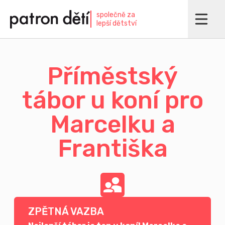
Přejít
společně za
k
lepší dětství
hlavnímu
obsahu
Příměstský
tábor u koní pro
Marcelku a
Františka
ZPĚTNÁ VAZBA