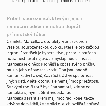
zážitek připravit, požádali o pomoc Patrona dětí.
Příběh sourozenců, kterým jejich
nemocní rodiče nemohou dopřát
příměstský tábor
Osmiletá Marcelka a devítiletý František tvoří
veselou sourozeneckou dvojku, která je pro každou
legraci. František je hyperaktivní, proto je potřeba
ho zaměstnávat nějakou smysluplnou činností.
Marcelka je o něco klidnější a občas svého brášku
musí v jeho nápadech krotit. Oba jsou hodně
komunikativní a svůj čas rádi tráví ve společnosti
jiných dětí. V létě k tomu ale nemají moc příležitostí.
Se svými rodiči totiž bydlí na samotě, kde se do
kontaktu s jinými dětmi nedostanou.
Marcelka s Františkem mají moc rádi koně, takže
když se dozvěděli, že se blízko jejich bydliště pořádá