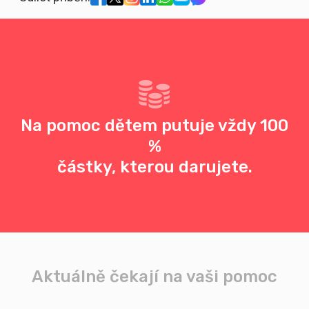
Na pomoc dětem putuje vždy 100
%
částky, kterou darujete.
Aktuálně čekají na vaši pomoc