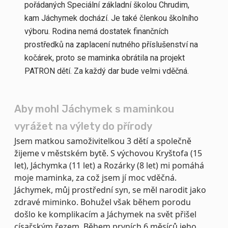
pořádaných Speciální základní školou Chrudim,
kam Jáchymek dochází. Je také členkou školního
výboru. Rodina nemá dostatek finančních
prostředků na zaplacení nutného příslušenství na
kočárek, proto se maminka obrátila na projekt
PATRON dětí. Za každý dar bude velmi vděčná.
Aby mohl Jáchymek s maminkou
vyrážet na výlety do přírody
Jsem matkou samoživitelkou 3 dětí a společně
žijeme v městském bytě. S výchovou Kryštofa (15
let), Jáchymka (11 let) a Rozárky (8 let) mi pomáhá
moje maminka, za což jsem jí moc vděčná.
Jáchymek, můj prostřední syn, se měl narodit jako
zdravé miminko. Bohužel však během porodu
došlo ke komplikacím a Jáchymek na svět přišel
císařským řezem. Během prvních 6 měsíců jeho