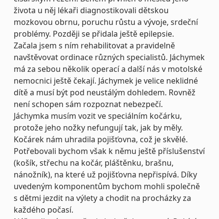
života u něj lékaři diagnostikovali dětskou
mozkovou obrnu, poruchu růstu a vývoje, srdeční
problémy. Později se přidala ještě epilepsie.
Začala jsem s ním rehabilitovat a pravidelně
navštěvovat ordinace různých specialistů. Jáchymek
má za sebou několik operací a další nás v motolské
nemocnici ještě čekají. Jáchymek je velice neklidné
dítě a musí být pod neustálým dohledem. Rovněž
není schopen sám rozpoznat nebezpečí.
Jáchymka musím vozit ve speciálním kočárku,
protože jeho nožky nefungují tak, jak by měly.
Kočárek nám uhradila pojišťovna, což je skvělé.
Potřebovali bychom však k němu ještě příslušenství
(košík, střechu na kočár, pláštěnku, brašnu,
nánožník), na které už pojišťovna nepřispívá. Díky
uvedeným komponentům bychom mohli společně
s dětmi jezdit na výlety a chodit na procházky za
každého počasí.