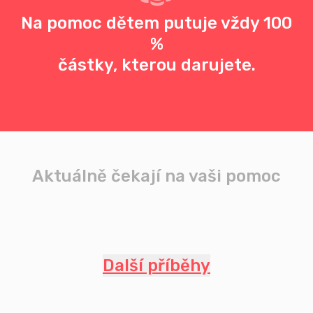
Na pomoc dětem putuje vždy 100
%
částky, kterou darujete.
Aktuálně čekají na vaši pomoc
Další příběhy