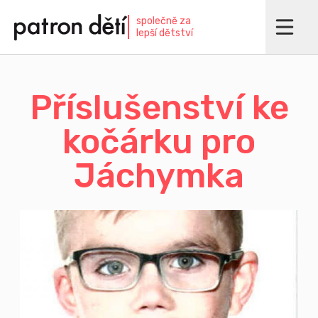
Přejít
společně za
k
lepší dětství
hlavnímu
obsahu
Příslušenství ke
kočárku pro
Jáchymka