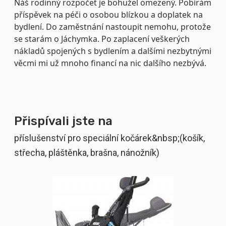
Náš rodinný rozpočet je bohužel omezený. Pobírám
příspěvek na péči o osobou blízkou a doplatek na
bydlení. Do zaměstnání nastoupit nemohu, protože
se starám o Jáchymka. Po zaplacení veškerých
nákladů spojených s bydlením a dalšími nezbytnými
věcmi mi už mnoho financí na nic dalšího nezbývá.
Přispívali jste na
příslušenství pro speciální kočárek&nbsp;(košík,
střecha, pláštěnka, brašna, nánožník)