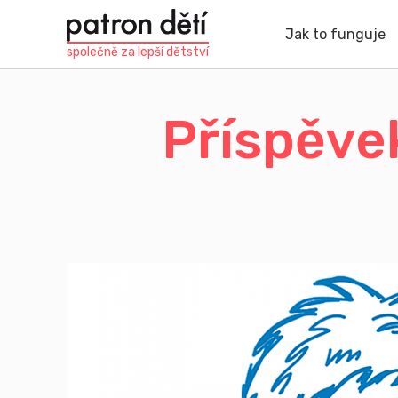
Přejít
k
Jak to funguje
hlavnímu
společně za
lepší dětství
obsahu
Příspěve