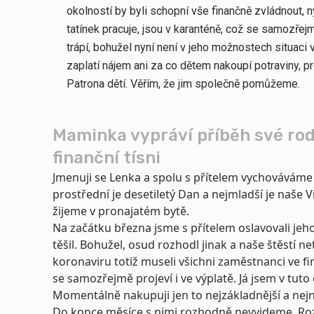
okolností by byli schopní vše finančně zvládnout, ny
tatínek pracuje, jsou v karanténě, což se samozřejmě
trápí, bohužel nyní není v jeho možnostech situaci v
zaplatí nájem ani za co dětem nakoupí potraviny, p
Patrona dětí. Věřím, že jim společně pomůžeme.
Maminka vypráví příběh své rodi
finanční tísni
Jmenuji se Lenka a spolu s přítelem vychováváme 3 
prostřední je desetiletý Dan a nejmladší je naše V
žijeme v pronajatém bytě.
Na začátku března jsme s přítelem oslavovali je
těšil. Bohužel, osud rozhodl jinak a naše štěstí n
koronaviru totiž museli všichni zaměstnanci ve fir
se samozřejmě projeví i ve výplatě. Já jsem v tuto
Momentálně nakupuji jen to nejzákladnější a nejn
Do konce měsíce s nimi rozhodně nevyjdeme. Roz