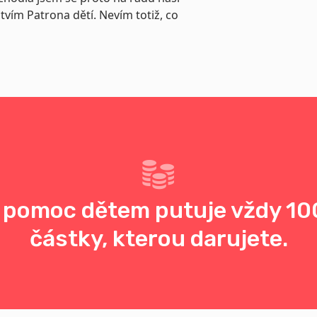
vím Patrona dětí. Nevím totiž, co
 pomoc dětem putuje vždy 10
částky, kterou darujete.