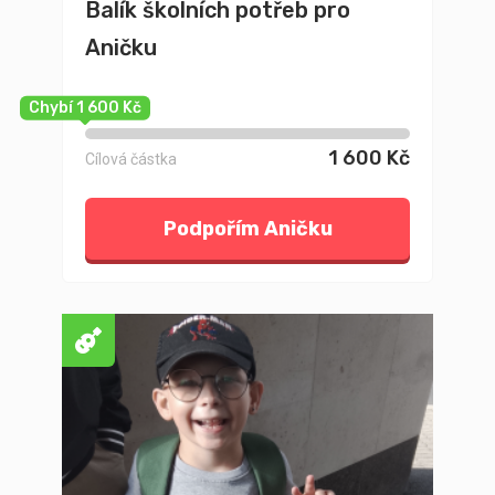
Balík školních potřeb pro
Aničku
Chybí 1 600 Kč
1 600 Kč
Cílová částka
Podpořím Aničku