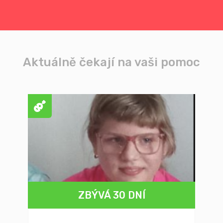
Aktuálně čekají na vaši pomoc
ZBÝVÁ 30 DNÍ