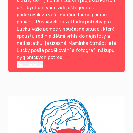
Krásný den, jménem Lucky i projektu Patron
dětí bychom vám rádi ještě jednou
poděkovali za váš finanční dar na pomoc
příběhu: Příspěvek na základní potřeby pro
Lucku Vaše pomoc v současné situaci, která
spoustu rodin s dětmi vrhla do nejistoty a
nedostatku, je úžasná! Maminka čtrnáctileté
Lucky posílá poděkování a fotografii nákupu
hygienických potřeb.
Číst více →