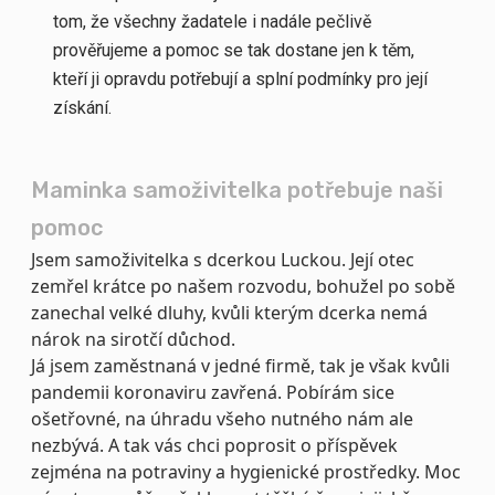
tom, že všechny žadatele i nadále pečlivě
prověřujeme a pomoc se tak dostane jen k těm,
kteří ji opravdu potřebují a splní podmínky pro její
získání.
Maminka samoživitelka potřebuje naši
pomoc
Jsem samoživitelka s dcerkou Luckou. Její otec
zemřel krátce po našem rozvodu, bohužel po sobě
zanechal velké dluhy, kvůli kterým dcerka nemá
nárok na sirotčí důchod.
Já jsem zaměstnaná v jedné firmě, tak je však kvůli
pandemii koronaviru zavřená. Pobírám sice
ošetřovné, na úhradu všeho nutného nám ale
nezbývá. A tak vás chci poprosit o příspěvek
zejména na potraviny a hygienické prostředky. Moc