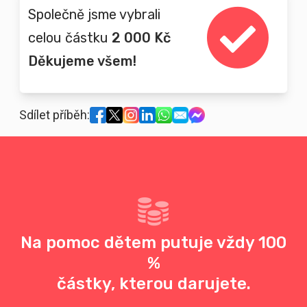
Společně jsme vybrali
celou částku
2 000 Kč
Děkujeme všem!
Sdílet příběh:
Na pomoc dětem putuje vždy 100
%
částky, kterou darujete.