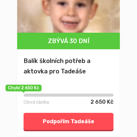
ZBÝVÁ 30 DNÍ
Balík školních potřeb a
aktovka pro Tadeáše
Chybí 2 650 Kč
2 650 Kč
Cílová částka
Podpořím Tadeáše