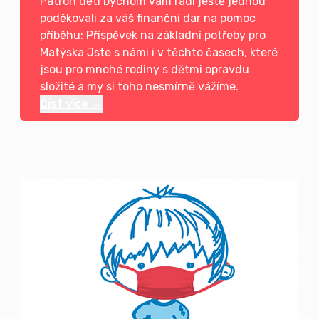
Patron dětí bychom vám rádi ještě jednou
poděkovali za váš finanční dar na pomoc
příběhu: Příspěvek na základní potřeby pro
Matýska Jste s námi i v těchto časech, které
jsou pro mnohé rodiny s dětmi opravdu
složité a my si toho nesmírně vážíme.
Číst více →