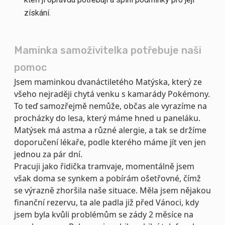
získání.
Maminka samoživitelka potřebuje naši
pomoc
Jsem maminkou dvanáctiletého Matýska, který ze
všeho nejraději chytá venku s kamarády Pokémony.
To teď samozřejmě nemůže, občas ale vyrazíme na
procházky do lesa, který máme hned u paneláku.
Matýsek má astma a různé alergie, a tak se držíme
doporučení lékaře, podle kterého máme jít ven jen
jednou za pár dní.
Pracuji jako řidička tramvaje, momentálně jsem
však doma se synkem a pobírám ošetřovné, čímž
se výrazně zhoršila naše situace. Měla jsem nějakou
finanční rezervu, ta ale padla již před Vánoci, kdy
jsem byla kvůli problémům se zády 2 měsíce na