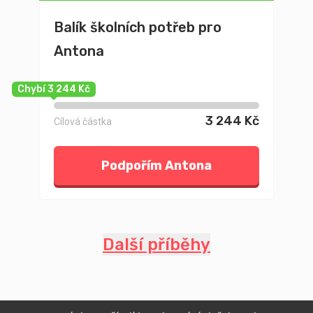
Balík školních potřeb pro
Antona
Chybí 3 244 Kč
3 244 Kč
Cílová částka
Podpořím Antona
Další příběhy