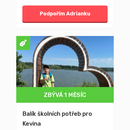
Podpořím Adrianku
ZBÝVÁ 1 MĚSÍC
Balík školních potřeb pro
Kevina