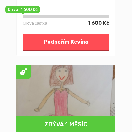
Chybí 1 600 Kč
1 600 Kč
Cílová částka
Podpořím Kevina
ZBÝVÁ 1 MĚSÍC