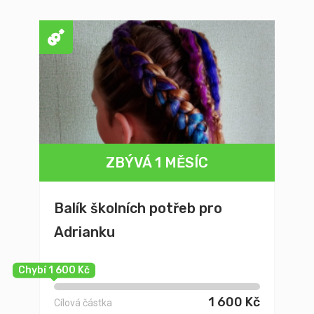
ZBÝVÁ 1 MĚSÍC
Balík školních potřeb pro
Adrianku
Chybí 1 600 Kč
1 600 Kč
Cílová částka