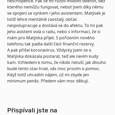
neschopence. Pak se mi rozbil mobilní telefon, bez
kterého nemůžu fungovat, neboť jsem díky němu
ve spojení se synkem i jeho asistentem. Matýsek je
totiž lehce mentálně zaostalý, občas
nespolupracuje a dostává se do afektu. To mi pak
jeho asistent volá o radu, nebo s informací, že si
mám pro Matýska přijet. S pořízením nového
telefonu tak padla další část finanční rezervy.
A pak přišel koronavirus. Vždycky jsem se o
Matýska dokázala postarat, teď ale nevím kudy
kam. Vzhledem k tomu, že nikdo netuší, jak dlouho
bude tento stav trvat, vás moc prosím o pomoc.
Když totiž uhradím nájem, už mi zbyde jen
minimum peněz. Předem vám moc děkuji.
Přispívali jste na