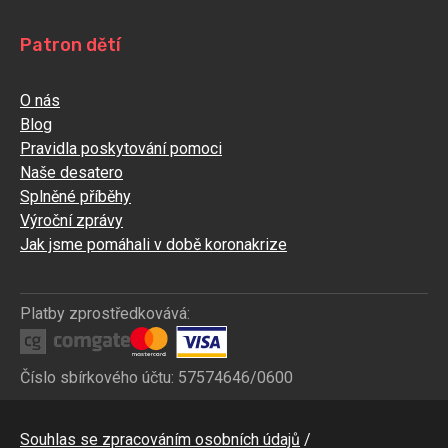
Patron dětí
O nás
Blog
Pravidla poskytování pomoci
Naše desatero
Splněné příběhy
Výroční zprávy
Jak jsme pomáhali v době koronakrize
Platby zprostředkovává:
Číslo sbírkového účtu: 57574646/0600
Bottom
Souhlas se zpracováním osobních údajů