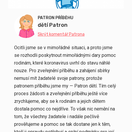
PATRON PŘÍBĚHU
dětí Patron
Skrýt komentář Patrona
Ocitli jsme se v mimořádné situaci, a proto jsme
se rozhodli poskytnout mimořádnými dary pomoc
rodinám, které koronavirus uvrhl do stavu náhlé
nouze. Pro zveřejnění příběhu a zahájení sbírky
nemusí mít žadatelé svoje patrony, protože
patronem příběhu jsme my — Patron dětí. Tím celý
proces žádosti a zveřejnění příběhu ještě více
zrychlujeme, aby se k rodinám a jejich dětem
dostala pomoc co nejdříve. To však nic nemění na
tom, že všechny žadatele i nadále pečlivě
prověřujeme a pomoc se tak dostane jen k těm,
kteří ji opravdu potřebují a splní podmínky pro její