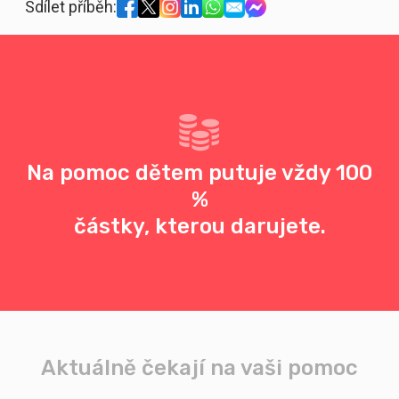
Sdílet příběh:
Na pomoc dětem putuje vždy 100
%
částky, kterou darujete.
Aktuálně čekají na vaši pomoc