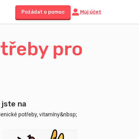
Požádat o pomoc
Můj účet
třeby pro
 jste na
gienické potřeby, vitamíny&nbsp;