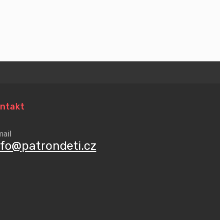
ntakt
mail
nfo@patrondeti.cz