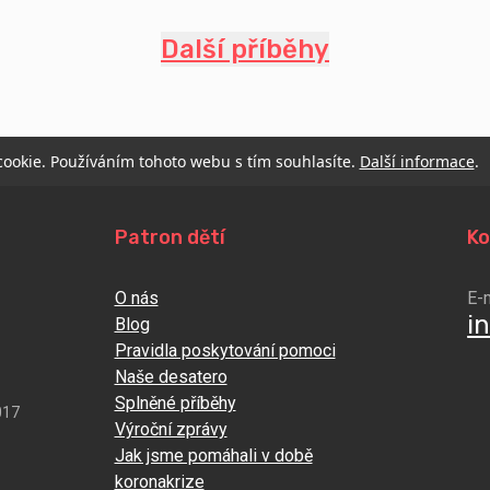
Další příběhy
 cookie. Používáním tohoto webu s tím souhlasíte.
Další informace
.
Patron dětí
Ko
O nás
E-
i
Blog
Pravidla poskytování pomoci
Naše desatero
Splněné příběhy
017
Výroční zprávy
Jak jsme pomáhali v době
koronakrize