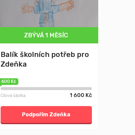
ZBÝVÁ 1 MĚSÍC
Balík školních potřeb pro
Zdeňka
1 600 Kč
1 600 Kč
Cílová částka
Podpořím Zdeňka