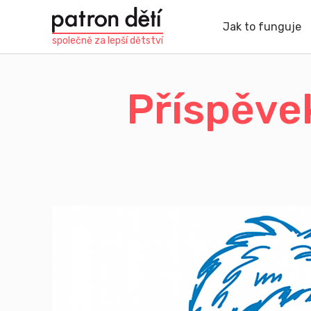
Přejít
k
Jak to funguje
hlavnímu
společně za
lepší dětství
obsahu
Příspěve