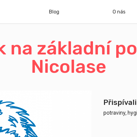
Blog
O nás
k na základní po
Nicolase
Přispívali
potraviny, hy