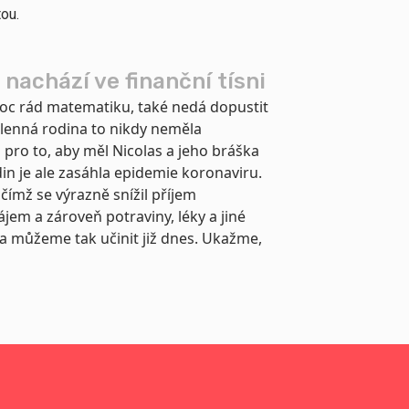
ou.
 nachází ve finanční tísni
 moc rád matematiku, také nedá dopustit
lenná rodina to nikdy neměla
pro to, aby měl Nicolas a jeho bráška
n je ale zasáhla epidemie koronaviru.
ímž se výrazně snížil příjem
jem a zároveň potraviny, léky a jiné
a můžeme tak učinit již dnes. Ukažme,