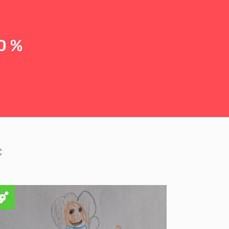
0 %
c