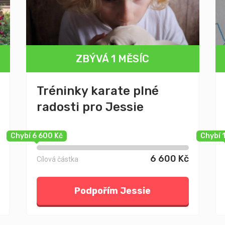
ZBÝVÁ 1 MĚSÍC
Tréninky karate plné
radosti pro Jessie
Chybí 6 600 Kč
Chybí 
6 600 Kč
Cílová částka
Podpořím Jessie