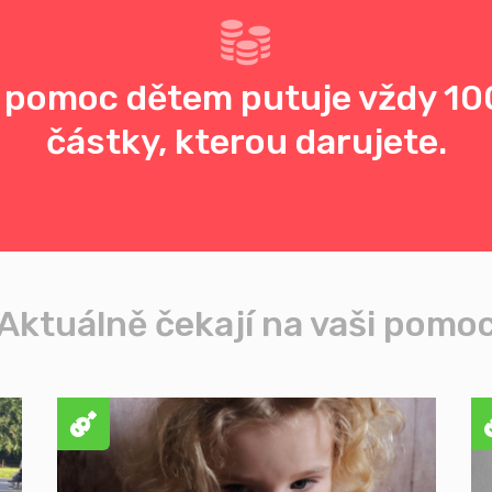
 pomoc dětem putuje vždy 10
částky, kterou darujete.
Aktuálně čekají na vaši pomo