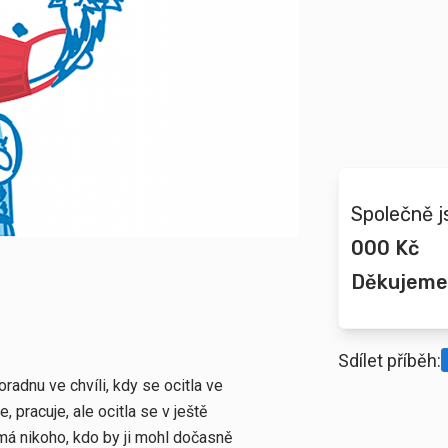
Společně j
000 Kč
Děkujeme
Sdílet příběh:
radnu ve chvíli, kdy se ocitla ve
, pracuje, ale ocitla se v ještě
emá nikoho, kdo by ji mohl dočasně