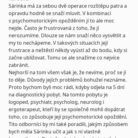
Sárinka má za sebou dvě operace rozštěpu patra a
opravdu hodně se snaží mluvit. V kombinaci
s psychomotorickým opožděním jí to ale moc
nejde. Často je frustrovaná z toho, že jí
nerozumíme. Dlouze se nám snaží něco vysvětlit a
my to nechápeme. V takových situacích její
frustrace a neštěstí někdy vyústí až do bodu, kdy si
začne ubližovat. Tomu se ale snažíme co nejvíce
zabránit.
Nejhorší na tom všem však je, že nevíme, proč se jí
to děje. Důvody jejích problémů bohužel neznáme.
Proto bychom byli moc rádi, kdyby odjela na 5 dní
na diagnostický pobyt. Na tomto pobytu je
logoped, psychiatr, psycholog, neurolog i
ergoterapeut, kteří by se společně mohli dopátrat
toho, co způsobuje její psychomotorické opoždění.
Tito odborníci by mi také poradili, jakým způsobem
bych měla Sárinku učit a jak s ní vlastně