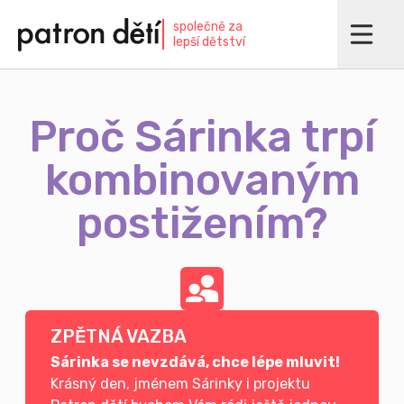
Přejít
společně za
k
lepší dětství
hlavnímu
obsahu
Proč Sárinka trpí
kombinovaným
postižením?
ZPĚTNÁ VAZBA
Sárinka se nevzdává, chce lépe mluvit!
Krásný den, jménem Sárinky i projektu