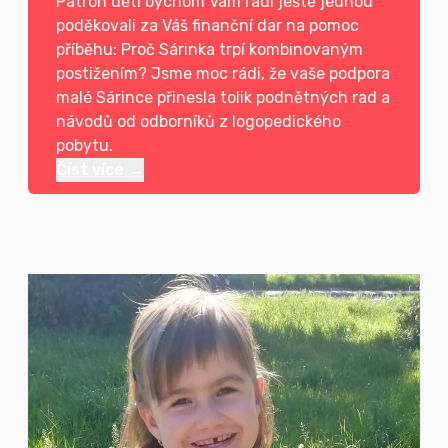
Patron dětí bychom Vám rádi ještě jednou
poděkovali za Váš finanční dar na pomoc
příběhu: Proč Sárinka trpí kombinovaným
postižením? Jsme moc rádi, že vaše podpora
malé Sárince přinesla tolik podnětných rad a
návodů od odborníků z logopedického
pobytu.
Číst více →