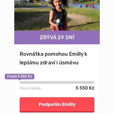
ZBÝVÁ 29 DNÍ
Rovnátka pomohou Emilly k
lepšímu zdraví i úsměvu
Chybí 5 550 Kč
5 550 Kč
Cílová částka
Podpořím Emilly