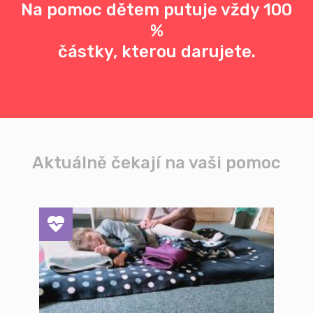
Na pomoc dětem putuje vždy 100
%
částky, kterou darujete.
Aktuálně čekají na vaši pomoc