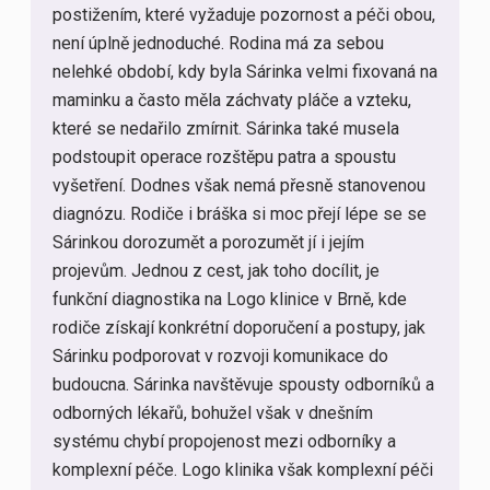
postižením, které vyžaduje pozornost a péči obou,
není úplně jednoduché. Rodina má za sebou
nelehké období, kdy byla Sárinka velmi fixovaná na
maminku a často měla záchvaty pláče a vzteku,
které se nedařilo zmírnit. Sárinka také musela
podstoupit operace rozštěpu patra a spoustu
vyšetření. Dodnes však nemá přesně stanovenou
diagnózu. Rodiče i bráška si moc přejí lépe se se
Sárinkou dorozumět a porozumět jí i jejím
projevům. Jednou z cest, jak toho docílit, je
funkční diagnostika na Logo klinice v Brně, kde
rodiče získají konkrétní doporučení a postupy, jak
Sárinku podporovat v rozvoji komunikace do
budoucna. Sárinka navštěvuje spousty odborníků a
odborných lékařů, bohužel však v dnešním
systému chybí propojenost mezi odborníky a
komplexní péče. Logo klinika však komplexní péči