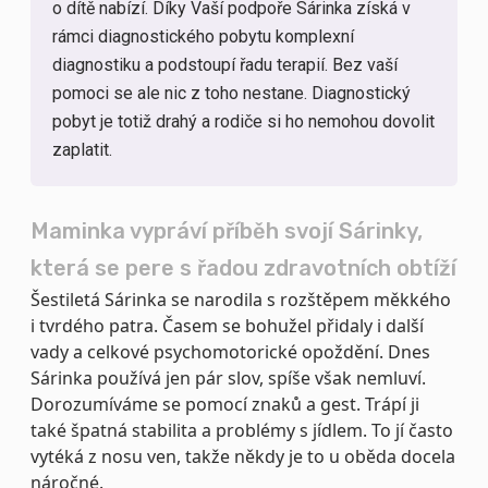
o dítě nabízí. Díky Vaší podpoře Sárinka získá v
rámci diagnostického pobytu komplexní
diagnostiku a podstoupí řadu terapií. Bez vaší
pomoci se ale nic z toho nestane. Diagnostický
pobyt je totiž drahý a rodiče si ho nemohou dovolit
zaplatit.
Maminka vypráví příběh svojí Sárinky,
která se pere s řadou zdravotních obtíží
Šestiletá Sárinka se narodila s rozštěpem měkkého
i tvrdého patra. Časem se bohužel přidaly i další
vady a celkové psychomotorické opoždění. Dnes
Sárinka používá jen pár slov, spíše však nemluví.
Dorozumíváme se pomocí znaků a gest. Trápí ji
také špatná stabilita a problémy s jídlem. To jí často
vytéká z nosu ven, takže někdy je to u oběda docela
náročné.