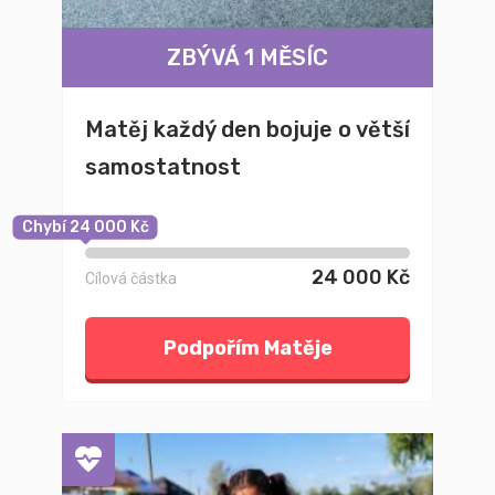
ZBÝVÁ 1 MĚSÍC
Matěj každý den bojuje o větší
samostatnost
Chybí 24 000 Kč
24 000 Kč
Cílová částka
Podpořím Matěje