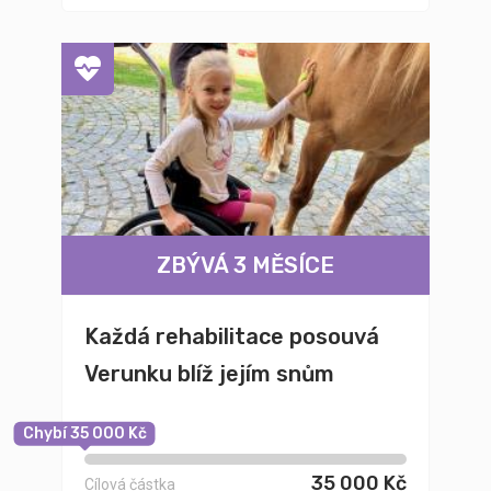
ZBÝVÁ 3 MĚSÍCE
Každá rehabilitace posouvá
Verunku blíž jejím snům
Chybí 35 000 Kč
35 000 Kč
Cílová částka