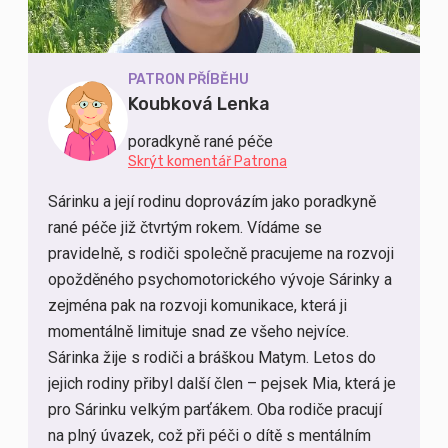
PATRON PŘÍBĚHU
Koubková Lenka
poradkyně rané péče
Skrýt komentář Patrona
Sárinku a její rodinu doprovázím jako poradkyně
rané péče již čtvrtým rokem. Vídáme se
pravidelně, s rodiči společně pracujeme na rozvoji
opožděného psychomotorického vývoje Sárinky a
zejména pak na rozvoji komunikace, která ji
momentálně limituje snad ze všeho nejvíce.
Sárinka žije s rodiči a bráškou Matym. Letos do
jejich rodiny přibyl další člen – pejsek Mia, která je
pro Sárinku velkým parťákem. Oba rodiče pracují
na plný úvazek, což při péči o dítě s mentálním