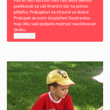
Patron dětí bychom vám rádi ještě jednou
poděkovali za váš finanční dar na pomoc
příběhu: Prokůpkovi na stravné ve školce
Prokůpek se svým dvojčetem Doubravkou
mají díky vaší podpoře možnost navštěvovat
školku.
Číst více →