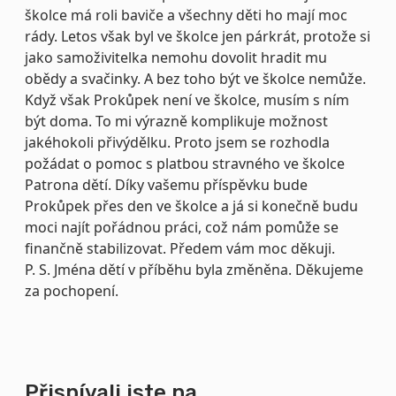
školce má roli baviče a všechny děti ho mají moc
rády. Letos však byl ve školce jen párkrát, protože si
jako samoživitelka nemohu dovolit hradit mu
obědy a svačinky. A bez toho být ve školce nemůže.
Když však Prokůpek není ve školce, musím s ním
být doma. To mi výrazně komplikuje možnost
jakéhokoli přivýdělku. Proto jsem se rozhodla
požádat o pomoc s platbou stravného ve školce
Patrona dětí. Díky vašemu příspěvku bude
Prokůpek přes den ve školce a já si konečně budu
moci najít pořádnou práci, což nám pomůže se
finančně stabilizovat. Předem vám moc děkuji.
P. S. Jména dětí v příběhu byla změněna. Děkujeme
za pochopení.
Přispívali jste na