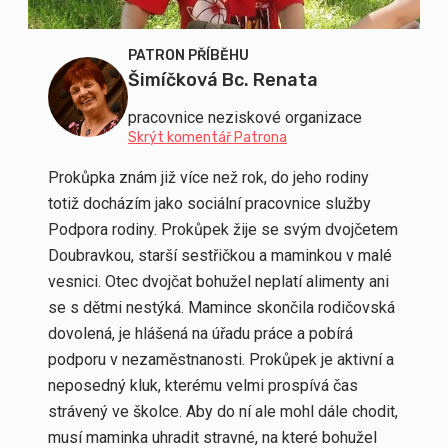
PATRON PŘÍBĚHU
Šimíčková Bc. Renata
pracovnice neziskové organizace
Skrýt komentář Patrona
Prokůpka znám již více než rok, do jeho rodiny
totiž docházím jako sociální pracovnice služby
Podpora rodiny. Prokůpek žije se svým dvojčetem
Doubravkou, starší sestřičkou a maminkou v malé
vesnici. Otec dvojčat bohužel neplatí alimenty ani
se s dětmi nestýká. Mamince skončila rodičovská
dovolená, je hlášená na úřadu práce a pobírá
podporu v nezaměstnanosti. Prokůpek je aktivní a
neposedný kluk, kterému velmi prospívá čas
strávený ve školce. Aby do ní ale mohl dále chodit,
musí maminka uhradit stravné, na které bohužel