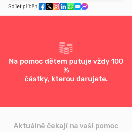
Sdílet příběh:
Na pomoc dětem putuje vždy 100
%
částky, kterou darujete.
Aktuálně čekají na vaši pomoc