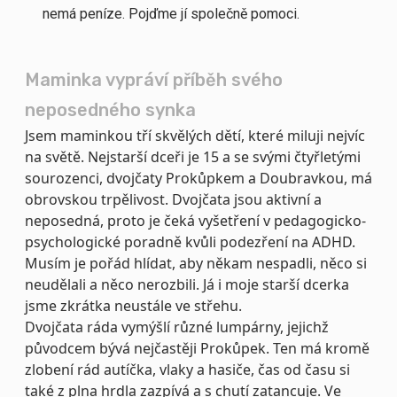
nemá peníze. Pojďme jí společně pomoci.
Maminka vypráví příběh svého
neposedného synka
Jsem maminkou tří skvělých dětí, které miluji nejvíc
na světě. Nejstarší dceři je 15 a se svými čtyřletými
sourozenci, dvojčaty Prokůpkem a Doubravkou, má
obrovskou trpělivost. Dvojčata jsou aktivní a
neposedná, proto je čeká vyšetření v pedagogicko-
psychologické poradně kvůli podezření na ADHD.
Musím je pořád hlídat, aby někam nespadli, něco si
neudělali a něco nerozbili. Já i moje starší dcerka
jsme zkrátka neustále ve střehu.
Dvojčata ráda vymýšlí různé lumpárny, jejichž
původcem bývá nejčastěji Prokůpek. Ten má kromě
zlobení rád autíčka, vlaky a hasiče, čas od času si
také z plna hrdla zazpívá a s chutí zatancuje. Ve