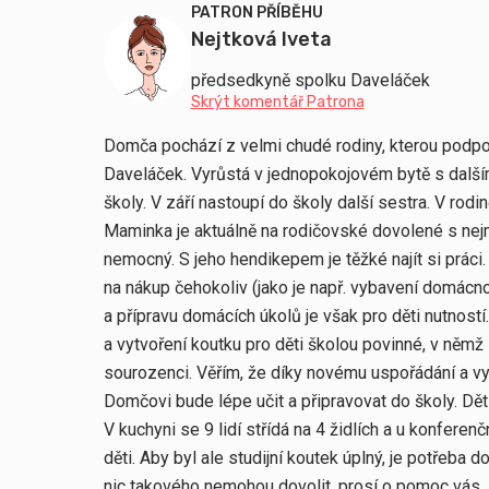
PATRON PŘÍBĚHU
Nejtková Iveta
předsedkyně spolku Daveláček
Skrýt komentář Patrona
Domča pochází z velmi chudé rodiny, kterou podp
Daveláček. Vyrůstá v jednopokojovém bytě s dalším
školy. V září nastoupí do školy další sestra. V rodi
Maminka je aktuálně na rodičovské dovolené s nej
nemocný. S jeho hendikepem je těžké najít si práci.
na nákup čehokoliv (jako je např. vybavení domácno
a přípravu domácích úkolů je však pro děti nutnost
a vytvoření koutku pro děti školou povinné, v něm
sourozenci. Věřím, že díky novému uspořádání a v
Domčovi bude lépe učit a připravovat do školy. Děti
V kuchyni se 9 lidí střídá na 4 židlích a u konfere
děti. Aby byl ale studijní koutek úplný, je potřeba do
nic takového nemohou dovolit, prosí o pomoc vás.