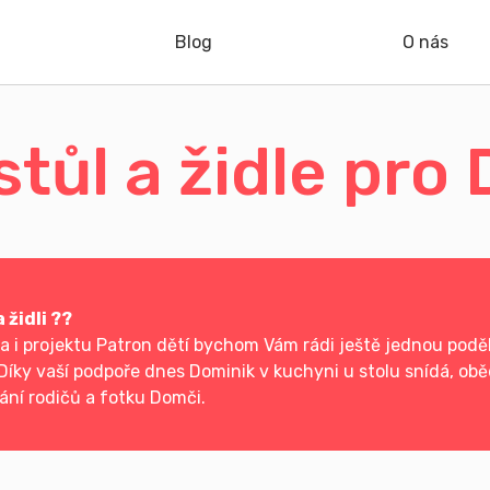
Blog
O nás
stůl a židle pr
 židli ??
i projektu Patron dětí bychom Vám rádi ještě jednou poděk
Díky vaší podpoře dnes Dominik v kuchyni u stolu snídá, oběd
ání rodičů a fotku Domči.