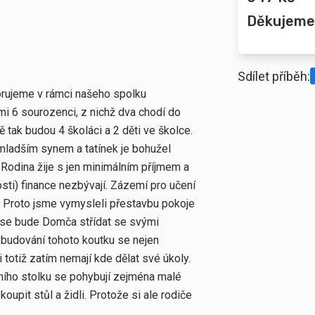
Děkujeme
Sdílet příběh:
orujeme v rámci našeho spolku
i 6 sourozenci, z nichž dva chodí do
ně tak budou 4 školáci a 2 děti ve školce.
mladším synem a tatínek je bohužel
 Rodina žije s jen minimálním příjmem a
sti) finance nezbývají. Zázemí pro učení
í. Proto jsme vymysleli přestavbu pokoje
ž se bude Domča střídat se svými
ybudování tohoto koutku se nejen
 totiž zatím nemají kde dělat své úkoly.
nčního stolku se pohybují zejména malé
koupit stůl a židli. Protože si ale rodiče