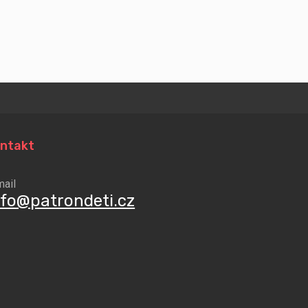
ntakt
mail
nfo@patrondeti.cz