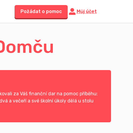
Požádat o pomoc
Můj účet
o Domču
ovali za Váš finanční dar na pomoc příběhu:
vá a večeří a své školní úkoly dělá u stolu