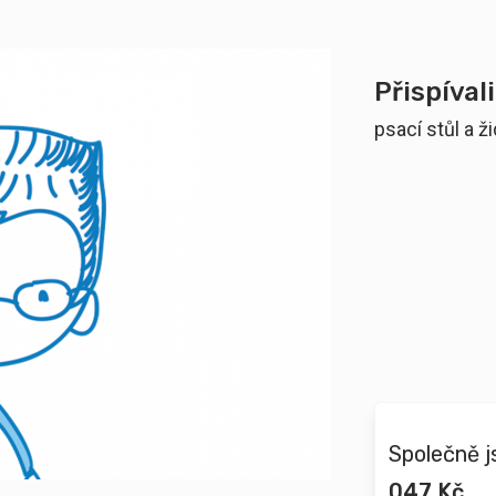
Přispívali
psací stůl a ž
Společně j
047 Kč