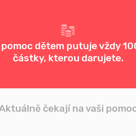
 pomoc dětem putuje vždy 10
částky, kterou darujete.
Aktuálně čekají na vaši pomo