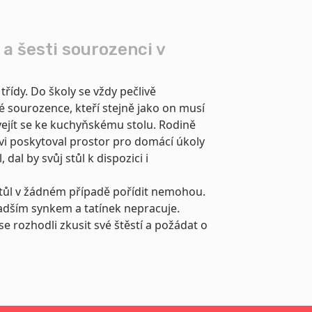
 a šesti sourozenci v
řídy. Do školy se vždy pečlivě
né sourozence, kteří stejně jako on musí
ejít se ke kuchyňskému stolu. Rodině
ovi poskytoval prostor pro domácí úkoly
 dal by svůj stůl k dispozici i
 stůl v žádném případě pořídit nemohou.
adším synkem a tatínek nepracuje.
 se rozhodli zkusit své štěstí a požádat o