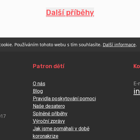
Další příběhy
 cookie. Používáním tohoto webu s tím souhlasíte.
Další informace
.
Patron dětí
Ko
O nás
E-
i
Blog
Pravidla poskytování pomoci
Naše desatero
Splněné příběhy
017
Výroční zprávy
Jak jsme pomáhali v době
koronakrize