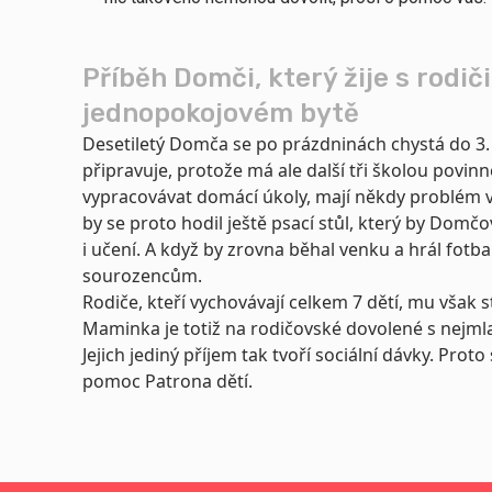
Příběh Domči, který žije s rodiči
jednopokojovém bytě
Desetiletý Domča se po prázdninách chystá do 3. t
připravuje, protože má ale další tři školou povin
vypracovávat domácí úkoly, mají někdy problém v
by se proto hodil ještě psací stůl, který by Domč
i učení. A když by zrovna běhal venku a hrál fotbal,
sourozencům.
Rodiče, kteří vychovávají celkem 7 dětí, mu však
Maminka je totiž na rodičovské dovolené s nejml
Jejich jediný příjem tak tvoří sociální dávky. Proto
pomoc Patrona dětí.