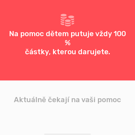
Na pomoc dětem putuje vždy 100
%
částky, kterou darujete.
Aktuálně čekají na vaši pomoc