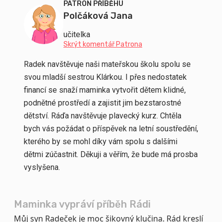
PATRON PŘÍBĚHU
Polčáková Jana
učitelka
Skrýt komentář Patrona
Radek navštěvuje naši mateřskou školu spolu se
svou mladší sestrou Klárkou. I přes nedostatek
financí se snaží maminka vytvořit dětem klidné,
podnětné prostředí a zajistit jim bezstarostné
dětství. Ráďa navštěvuje plavecký kurz. Chtěla
bych vás požádat o příspěvek na letní soustředění,
kterého by se mohl díky vám spolu s dalšími
dětmi zúčastnit. Děkuji a věřím, že bude má prosba
vyslyšena.
Maminka vypráví příběh Rádi
Můj syn Radeček je moc šikovný klučina. Rád kreslí