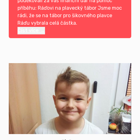
poděkovali za váš finanční dar na pomoc
příběhu: Ráďovi na plavecký tábor Jsme moc
rádi, že se na tábor pro šikovného plavce
Ráďu vybrala celá částka.
Číst více →