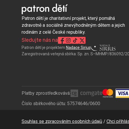
Patron dětí je charitativní projekt, který pomáhá
zdravotně a sociálně znevýhodněným dětem a jejich
rodinám z celé České republiky.
Sledujte nás na
Patron dětí je projektem
Nadace Sirius
Zaregistrovaná veřejná sbírka:
Sp. zn. S–MHMP/836092/2
Platby zprostředkovává:
Číslo sbírkového účtu: 57574646/0600
Bottom
Souhlas se zpracováním osobních údajů
Chci přihlás
CZ