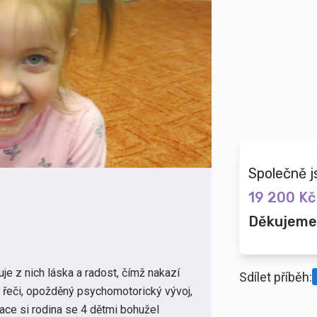
Společně j
19 200 Kč
Děkujeme
je z nich láska a radost, čímž nakazí
Sdílet příběh:
 řeči, opožděný psychomotorický vývoj,
tace si rodina se 4 dětmi bohužel