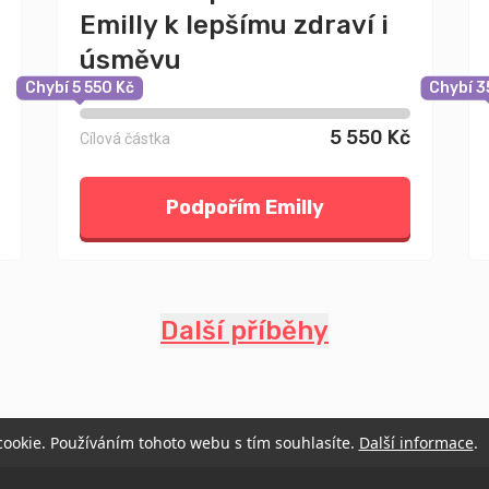
Emilly k lepšímu zdraví i
úsměvu
Chybí 5 550 Kč
Chybí 3
5 550 Kč
Cílová částka
Podpořím Emilly
Další příběhy
 cookie. Používáním tohoto webu s tím souhlasíte.
Další informace
.