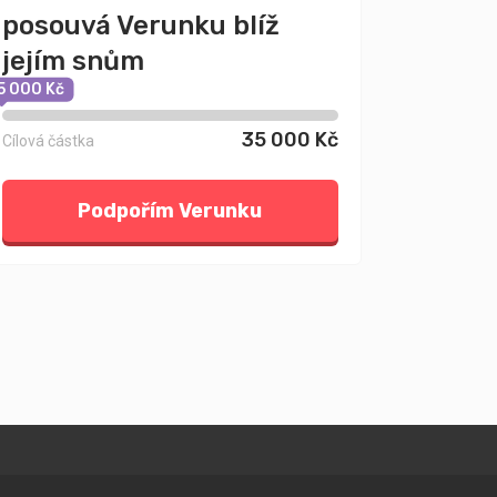
posouvá Verunku blíž
jejím snům
5 000 Kč
35 000 Kč
Cílová částka
Podpořím Verunku