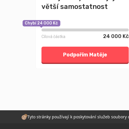
větší samostatnost
Chybí 24 000 Kč
24 000 Kč
Cílová částka
Podpořím Matěje
Tyto stránky používají k poskytování služeb soubory