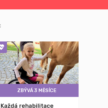
c
ZBÝVÁ 3 MĚSÍCE
Každá rehabilitace