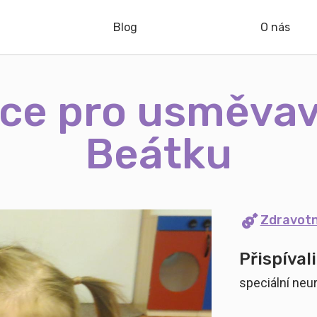
Blog
O nás
ace pro usměvav
Beátku
Zdravot
Přispívali
speciální neu