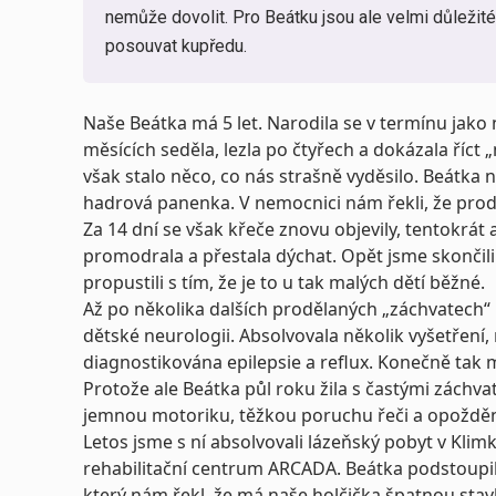
nemůže dovolit. Pro Beátku jsou ale velmi důležité,
posouvat kupředu.
Naše Beátka má 5 let. Narodila se v termínu jako 
měsících seděla, lezla po čtyřech a dokázala říct
však stalo něco, co nás strašně vyděsilo. Beátka 
hadrová panenka. V nemocnici nám řekli, že proděl
Za 14 dní se však křeče znovu objevily, tentokrát
promodrala a přestala dýchat. Opět jsme skončil
propustili s tím, že je to u tak malých dětí běžné.
Až po několika dalších prodělaných „záchvatech“ 
dětské neurologii.
Absolvovala několik vyšetření, n
diagnostikována epilepsie a reflux. Konečně tak 
Protože ale Beátka půl roku žila s častými záchv
jemnou motoriku, těžkou poruchu řeči a opožděn
Letos jsme s ní absolvovali lázeňský pobyt v Kli
rehabilitační centrum ARCADA. Beátka podstoupil
který nám řekl, že má naše holčička špatnou stavb