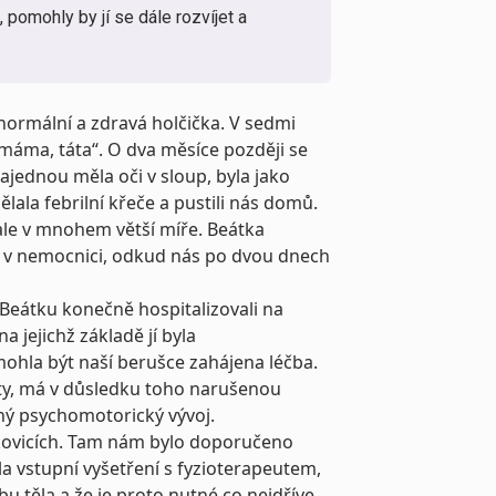
 pomohly by jí se dále rozvíjet a
normální a zdravá holčička. V sedmi
 „máma, táta“. O dva měsíce později se
najednou měla oči v sloup, byla jako
ala febrilní křeče a pustili nás domů.
 ale v mnohem větší míře. Beátka
i v nemocnici, odkud nás po dvou dnech
Beátku konečně hospitalizovali na
a jejichž základě jí byla
mohla být naší berušce zahájena léčba.
aty, má v důsledku toho narušenou
ý psychomotorický vývoj.
mkovicích. Tam nám bylo doporučeno
a vstupní vyšetření s fyzioterapeutem,
u těla a že je proto nutné co nejdříve