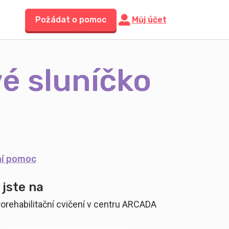
Požádat o pomoc
Můj účet
é sluníčko
ní pomoc
 jste na
rorehabilitační cvičení v centru ARCADA