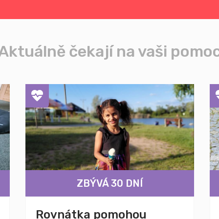
Aktuálně čekají na vaši pomo
ZBÝVÁ 30 DNÍ
Rovnátka pomohou