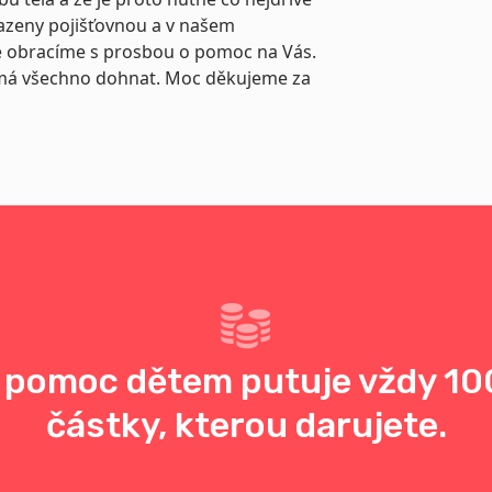
hrazeny pojišťovnou a v našem
e obracíme s prosbou o pomoc na Vás.
nci má všechno dohnat. Moc děkujeme za
 pomoc dětem putuje vždy 10
částky, kterou darujete.