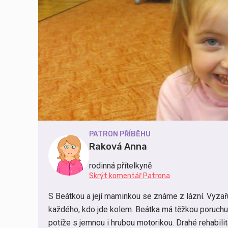
PATRON PŘÍBĚHU
Raková Anna
rodinná přítelkyně
Skrýt komentář Patrona
S Beátkou a její maminkou se známe z lázní. Vyzařu
každého, kdo jde kolem. Beátka má těžkou poruchu
potíže s jemnou i hrubou motorikou. Drahé rehabili