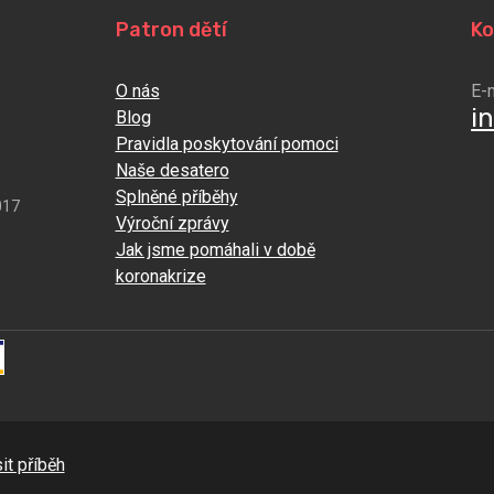
Patron dětí
Ko
O nás
E-
i
Blog
Pravidla poskytování pomoci
Naše desatero
Splněné příběhy
017
Výroční zprávy
Jak jsme pomáhali v době
koronakrize
it příběh