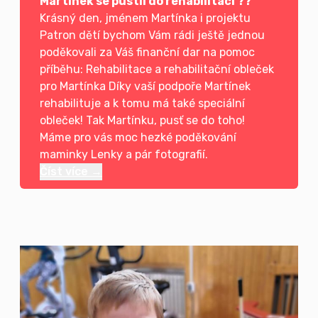
Martínek se pustil do rehabilitací ??
Krásný den, jménem Martínka i projektu
Patron dětí bychom Vám rádi ještě jednou
poděkovali za Váš finanční dar na pomoc
příběhu: Rehabilitace a rehabilitační obleček
pro Martínka Díky vaší podpoře Martínek
rehabilituje a k tomu má také speciální
obleček! Tak Martínku, pusť se do toho!
Máme pro vás moc hezké poděkování
maminky Lenky a pár fotografií.
Číst více →