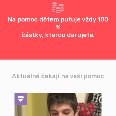
Na pomoc dětem putuje vždy 100
%
částky, kterou darujete.
Aktuálně čekají na vaši pomoc