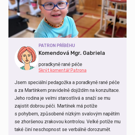
PATRON PŘÍBĚHU
Komendová Mgr. Gabriela
poradkyně rané péče
Skrýt komentář Patrona
Jsem speciální pedagožka a poradkyně rané péče
a za Martínkem pravidelně dojíždím na konzultace.
Jeho rodina je velmi starostlivá a snaží se mu
zajistit dobrou péči. Martínek má potíže
s pohybem, způsobené nízkým svalovým napětím
se zhoršenou zrakovou kontrolou. Velké potíže mu
také činí neschopnost se verbálně dorozumět.