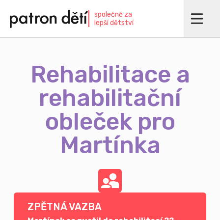
Přejít
společně za
k
lepší dětství
hlavnímu
obsahu
Rehabilitace a
rehabilitační
obleček pro
Martínka
ZPĚTNÁ VAZBA