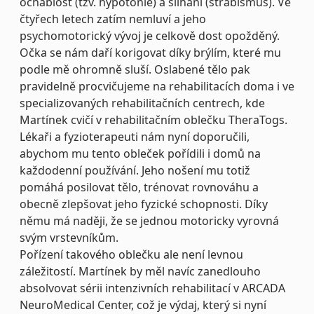
ochablost (tzv. hypotonie) a šilhání (strabismus). Ve
čtyřech letech zatím nemluví a jeho
psychomotorický vývoj je celkově dost opožděný.
Očka se nám daří korigovat díky brýlím, které mu
podle mě ohromně sluší. Oslabené tělo pak
pravidelně procvičujeme na rehabilitacích doma i ve
specializovaných rehabilitačních centrech, kde
Martínek cvičí v rehabilitačním oblečku TheraTogs.
Lékaři a fyzioterapeuti nám nyní doporučili,
abychom mu tento obleček pořídili i domů na
každodenní používání. Jeho nošení mu totiž
pomáhá posilovat tělo, trénovat rovnováhu a
obecně zlepšovat jeho fyzické schopnosti. Díky
němu má naději, že se jednou motoricky vyrovná
svým vrstevníkům.
Pořízení takového oblečku ale není levnou
záležitostí. Martínek by měl navíc zanedlouho
absolvovat sérii intenzivních rehabilitací v ARCADA
NeuroMedical Center, což je výdaj, který si nyní