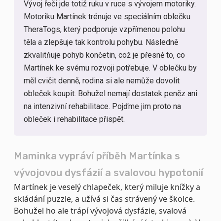
Vývoj řeči jde totiž ruku v ruce s vývojem motoriky.
Motoriku Martínek trénuje ve speciálním oblečku
TheraTogs, který podporuje vzpřímenou polohu
těla a zlepšuje tak kontrolu pohybu. Následně
zkvalitňuje pohyb končetin, což je přesně to, co
Martínek ke svému rozvoji potřebuje. V oblečku by
měl cvičit denně, rodina si ale nemůže dovolit
obleček koupit. Bohužel nemají dostatek peněz ani
na intenzivní rehabilitace. Pojďme jim proto na
obleček i rehabilitace přispět.
Maminka vypráví příběh Martínka s
vývojovou dysfázií a svalovou hypotonií
Martínek je veselý chlapeček, který miluje knížky a
skládání puzzle, a užívá si čas strávený ve školce.
Bohužel ho ale trápí vývojová dysfázie, svalová