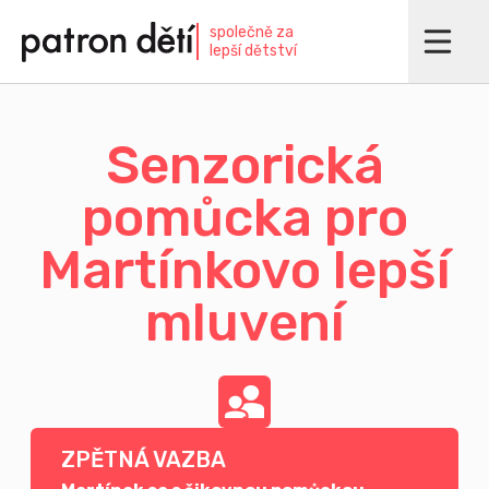
Přejít
společně za
k
lepší dětství
hlavnímu
obsahu
Senzorická
pomůcka pro
Martínkovo lepší
mluvení
ZPĚTNÁ VAZBA