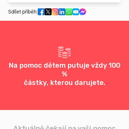
Sdílet příběh:
Na pomoc dětem putuje vždy 100
%
částky, kterou darujete.
Aktuálně čekají na vaši pomoc