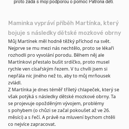
proto žádá s mojí podporou o pomoc Patrona dětí.
Maminka vypráví příběh Martínka, který
bojuje s následky dětské mozkové obrny
Můj Martínek měl hodně těžký příchod na svět.
Nejprve se mu mezi nás nechtělo, proto se lékaři
rozhodli pro vyvolání porodu. Během něj ale
Martínkovi přestalo bušit srdíčko, proto musel
rychle ven císařským řezem. V tu chvíli jsem si
nepřála nic jiného než to, aby to můj mrňousek
zvládl.
Z Martínka je dnes téměř tříletý chlapeček, který se
však potýká s následky dětské mozkové obrny. Ta
se projevuje opožděným vývojem, problémy
s pohybem (o chůzi se začal pokoušet až ve 26.
měsíci) a s řečí. A právě na mluvení bychom chtěli
co nejvíce zapracovat.