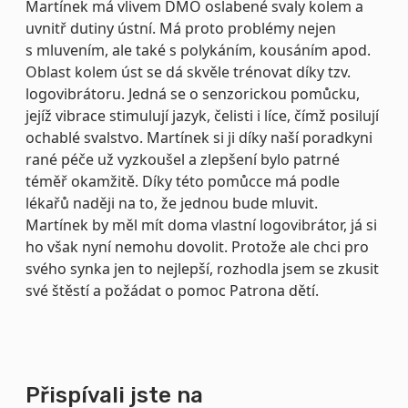
Martínek má vlivem DMO oslabené svaly kolem a
uvnitř dutiny ústní. Má proto problémy nejen
s mluvením, ale také s polykáním, kousáním apod.
Oblast kolem úst se dá skvěle trénovat díky tzv.
logovibrátoru. Jedná se o senzorickou pomůcku,
jejíž vibrace stimulují jazyk, čelisti i líce, čímž posilují
ochablé svalstvo. Martínek si ji díky naší poradkyni
rané péče už vyzkoušel a zlepšení bylo patrné
téměř okamžitě. Díky této pomůcce má podle
lékařů naději na to, že jednou bude mluvit.
Martínek by měl mít doma vlastní logovibrátor, já si
ho však nyní nemohu dovolit. Protože ale chci pro
svého synka jen to nejlepší, rozhodla jsem se zkusit
své štěstí a požádat o pomoc Patrona dětí.
Přispívali jste na