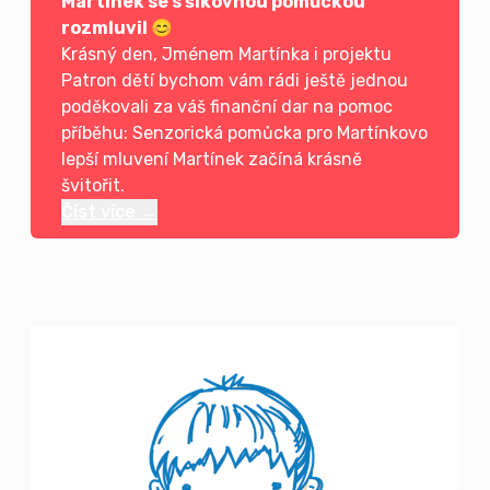
Martínek se s šikovnou pomůckou
rozmluvil 😊
Krásný den, Jménem Martínka i projektu
Patron dětí bychom vám rádi ještě jednou
poděkovali za váš finanční dar na pomoc
příběhu: Senzorická pomůcka pro Martínkovo
lepší mluvení Martínek začíná krásně
švitořit.
Číst více →