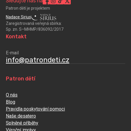
Sledujte nás na
Patron dětí je projektem
Nadace Sirius
Zaregistrovaná veřejná sbírka:
Sp. zn. S–MHMP/836092/2017
Kontakt
E-mail
info@patrondeti.cz
Patron dětí
O nás
Blog
Pravidla poskytování pomoci
Naše desatero
Splněné příběhy
Výroční zprávy