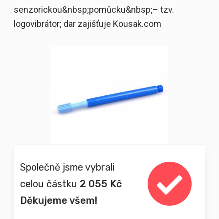
senzorickou&nbsp;pomůcku&nbsp;– tzv.
logovibrátor; dar zajišťuje Kousak.com
Společně jsme vybrali
celou částku
2 055 Kč
Děkujeme všem!