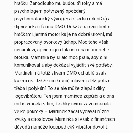
hračku. Zanedlouho mu budou tři roky a má
psychologem potvrzený opožděný
psychomotorický vývoj (cca o jeden rok níže) a
diparetickou formu DMO. Dokáže si sám hrát s
hračkami, jemná motorika je na dobré úrovni, má
propracovaný svorkový úchop. Moc toho však
nenamluví, spíše si jen tak něco sám pro sebe
brouká. Maminka by si ale moc přála, aby s ní
komunikoval a aby dokázal vyjádřit své potřeby.
Martínek má totiž vlivem DMO ochablé svaly
kolem úst, takže mu kromě mluvení dělá potíže
třeba i polykání. To se ale může zlepšit díky
logovibrátoru. Ten jsem mamince zapůjčila a ona
mi ho vracela s tím, že díky němu zaznamenala
velké pokroky – Martínek začal vydávat různé
zvuky a citoslovce. Maminka si však z finančních
důvodů nemůže logopedický vibrátor dovolit,