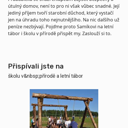
útulný domov, není to pro ni však vůbec snadné. Její
jediný příjem tvoří starobní důchod, který vystačí
jen na úhradu toho nejnutnějšího. Na nic dalšího už
peníze nezbývají. Pojďme proto Samíkovi na letní
tábor i školu v přírodě přispět my. Zaslouží si to.
Přispívali jste na
školu v&nbsp;přírodě a letní tábor