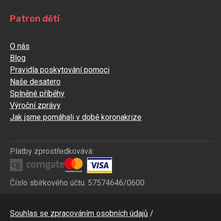
Patron dětí
O nás
Blog
Pravidla poskytování pomoci
Naše desatero
Splněné příběhy
Výroční zprávy
Jak jsme pomáhali v době koronakrize
Platby zprostředkovává:
Číslo sbírkového účtu: 57574646/0600
Bottom
Souhlas se zpracováním osobních údajů