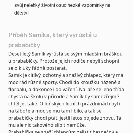
svůj nelehký životní osud hezké vzpomínky na
dětství.
Příběh Samíka, který vyrůstá u
prababičky
Desetiletý Samík vyrůstá se svým mladším bráškou
u prababičky. Protože jejich rodiče nebyli schopni
se o kluky řádně postarat.
Samík je citlivý, ochotný a snaživý chlapec, který má
moc rád různé sporty. Chodí do kroužku házené a
florbalu, a dokonce i do vaření. Na jaře se jeho třída
chystá na školu v přírodě a Samík by samozřejmě
chtěl jet také. O loňských letních prázdninách byl i
na táboře a moc se mu tam líbilo, a tak se
prababičky chodí ptát, jestli letos pojede znovu. Ta
mu ale nic takového slíbit nemůže.
Prababička se snaží chlapcům zajistit bezpečný a