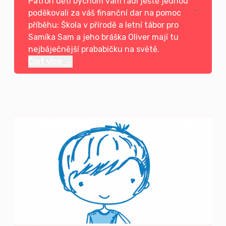
Patron dětí bychom vám rádi ještě jednou
poděkovali za váš finanční dar na pomoc
příběhu: Škola v přírodě a letní tábor pro
Samíka Sam a jeho bráška Oliver mají tu
nejbáječnější prababičku na světě.
Číst více →