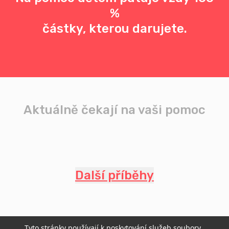
%
částky, kterou darujete.
Aktuálně čekají na vaši pomoc
Další příběhy
Tyto stránky používají k poskytování služeb soubory