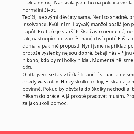
utekla od něj. Nahlásila jsem ho na policii a věřil
normální život.
Teď žiji se svými děvčaty sama. Není to snadné, p
insolvence. Kvůli ní mi i bývalý manžel posílá jen 
napůl. Protože je starší Eliška často nemocná, ned
tak, nastoupím do zaměstnání, chvíli poté Eliška
doma, a pak mě propustí. Nyní jsme například po t
protože výsledky nejsou dobré, čekají nás v říjnu
nikoho, kdo by mi holky hlídal. Momentálně jsm
děti.
Ocitla jsem se tak v těžké finanční situaci a nej
obědy ve školce. Holky školku milují, Eliška už je
povinně. Pokud by děvčata do školky nechodila,
někam do práce. A já prostě pracovat musím. Pr
za jakoukoli pomoc.