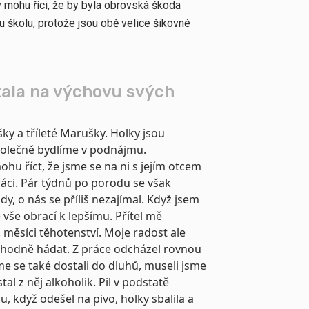
 mohu říci, že by byla obrovská škoda
 školu, protože jsou obě velice šikovné
ala na výchovu svých
ky a tříleté Marušky. Holky jsou
polečně bydlíme v podnájmu.
ohu říct, že jsme se na ni s jejím otcem
práci. Pár týdnů po porodu se však
dy, o nás se příliš nezajímal. Když jsem
 vše obrací k lepšímu. Přítel mě
 měsíci těhotenství. Moje radost ale
m hodně hádat. Z práce odcházel rovnou
me se také dostali do dluhů, museli jsme
al z něj alkoholik. Pil v podstatě
u, když odešel na pivo, holky sbalila a