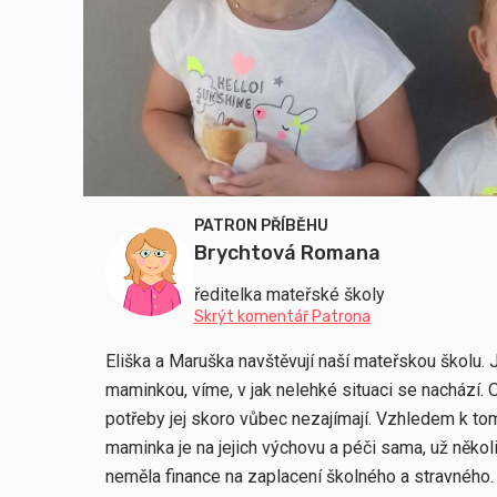
PATRON PŘÍBĚHU
Brychtová Romana
ředitelka mateřské školy
Skrýt komentář Patrona
Eliška a Maruška navštěvují naší mateřskou školu. 
maminkou, víme, v jak nelehké situaci se nachází. Ot
potřeby jej skoro vůbec nezajímají. Vzhledem k to
maminka je na jejich výchovu a péči sama, už několi
neměla finance na zaplacení školného a stravného. N