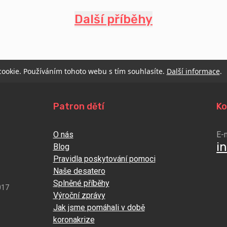
Další příběhy
 cookie. Používáním tohoto webu s tím souhlasíte.
Další informace
.
Patron dětí
Ko
O nás
E-
i
Blog
Pravidla poskytování pomoci
Naše desatero
Splněné příběhy
017
Výroční zprávy
Jak jsme pomáhali v době
koronakrize