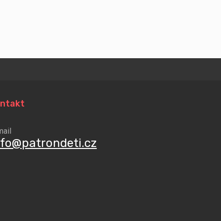
ntakt
mail
nfo@patrondeti.cz