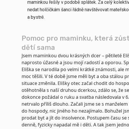
maminkou řešily v podobě splátek. Za celý kolektiv
nedat holčičkám šanci řádně navštěvovat mateřskou
a bystré.
Pomoc pro maminku, která zůst
dětí sama
Jsem maminkou dvou krásných dcer – pětileté Eliš
naprosto úžasné a jsou mojí radostí a oporou. S
Eliška se narodila po velmi krátké známosti, ale m
moc těšili. V té době jsme měli byt a oba stálou 
situace změnila. Elišky otec začal chodit do hospo
otěhotněla s naší druhou dcerkou, zdálo se, že se
dokonce požádal o ruku a svatba následovala v 6.
netrvalo příliš dlouho. Začali jsme se s manžele
do hospody, nic jiného ho nezajímalo. Bohužel js
prodat byt a jít do insolvence. Postupem času se st
denně, fyzicky napadal mě i děti. A tak jsem jedno