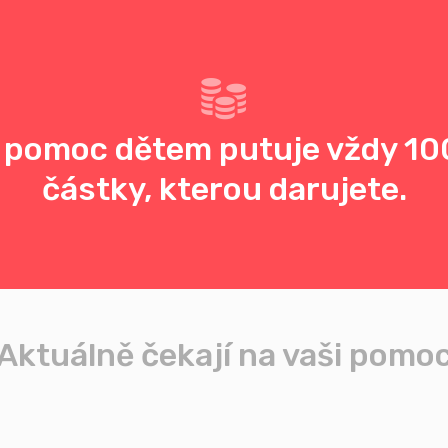
 pomoc dětem putuje vždy 10
částky, kterou darujete.
Aktuálně čekají na vaši pomo