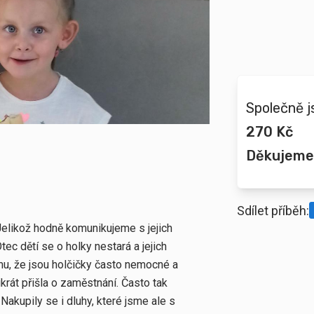
Společně j
270 Kč
Děkujeme
Sdílet příběh:
Jelikož hodně komunikujeme s jejich
ec dětí se o holky nestará a jejich
mu, že jsou holčičky často nemocné a
krát přišla o zaměstnání. Často tak
akupily se i dluhy, které jsme ale s