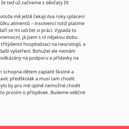
a, že teď už začneme s děvčaty žít
rotože mě ještě čekají dva roky splácení
půlku alimentů – insolvenci totiž platíme
aří se mi udržet si práci. Vypadá to
 onemocní, já jsem s ní nějakou dobu
řítýdenní hospitalizaci na neurologii, a
 další vyšetření. Bohužel ale nemám
e odkázány na podporu a přídavky na
sem schopná dětem zaplatit školné a
 navíc předškolák a musí tam chodit
 bylo by pro mě úplně nemožné chodit
oto prosím o příspěvek. Budeme vděčné