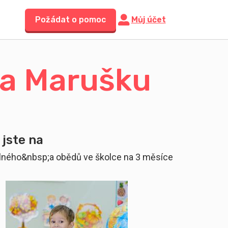
Požádat o pomoc
Můj účet
 a Marušku
 jste na
lného&nbsp;a obědů ve školce na 3 měsíce