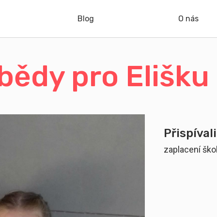
Blog
O nás
obědy pro Elišku
Přispívali
zaplacení ško