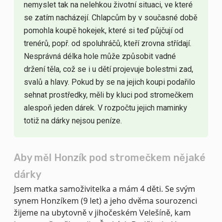
nemyslet tak na nelehkou životní situaci, ve které
se zatím nacházejí.
Chlapcům by v současné době
pomohla koupě hokejek, které si teď půjčují od
trenérů, popř. od spoluhráčů, kteří zrovna střídají.
Nesprávná délka hole může způsobit vadné
držení těla, což se i u dětí projevuje bolestmi zad,
svalů a hlavy. Pokud by se na jejich koupi podařilo
sehnat prostředky, měli by kluci pod stromečkem
alespoň jeden dárek. V rozpočtu jejich maminky
totiž na dárky nejsou peníze.
Aby měl Honzík pod stromečkem nějaké
dárky
Jsem matka samoživitelka a mám 4 děti. Se svým
synem Honzíkem (9 let) a jeho dvěma sourozenci
žijeme na ubytovně v jihočeském Velešíně, kam