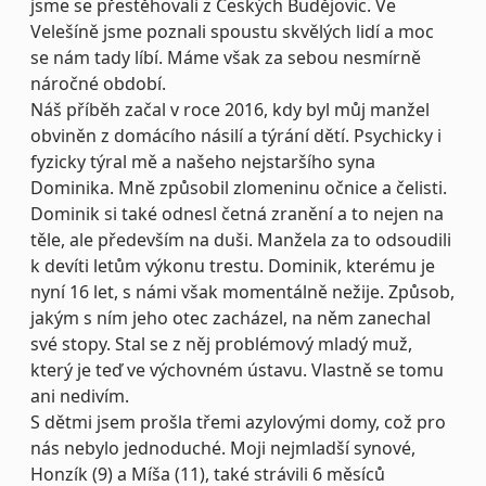
jsme se přestěhovali z Českých Budějovic. Ve
Velešíně jsme poznali spoustu skvělých lidí a moc
se nám tady líbí. Máme však za sebou nesmírně
náročné období.
Náš příběh začal v roce 2016, kdy byl můj manžel
obviněn z domácího násilí a týrání dětí. Psychicky i
fyzicky týral mě a našeho nejstaršího syna
Dominika. Mně způsobil zlomeninu očnice a čelisti.
Dominik si také odnesl četná zranění a to nejen na
těle, ale především na duši. Manžela za to odsoudili
k devíti letům výkonu trestu. Dominik, kterému je
nyní 16 let, s námi však momentálně nežije. Způsob,
jakým s ním jeho otec zacházel, na něm zanechal
své stopy. Stal se z něj problémový mladý muž,
který je teď ve výchovném ústavu. Vlastně se tomu
ani nedivím.
S dětmi jsem prošla třemi azylovými domy, což pro
nás nebylo jednoduché. Moji nejmladší synové,
Honzík (9) a Míša (11), také strávili 6 měsíců