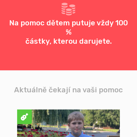
Na pomoc dětem putuje vždy 100
%
částky, kterou darujete.
Aktuálně čekají na vaši pomoc