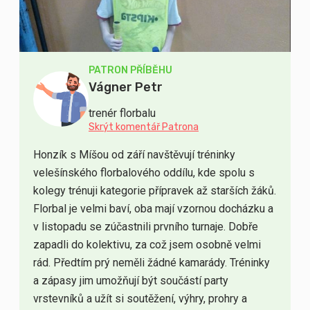
PATRON PŘÍBĚHU
Vágner Petr
trenér florbalu
Skrýt komentář Patrona
Honzík s Míšou od září navštěvují tréninky
velešínského florbalového oddílu, kde spolu s
kolegy trénuji kategorie přípravek až starších žáků.
Florbal je velmi baví, oba mají vzornou docházku a
v listopadu se zúčastnili prvního turnaje. Dobře
zapadli do kolektivu, za což jsem osobně velmi
rád. Předtím prý neměli žádné kamarády. Tréninky
a zápasy jim umožňují být součástí party
vrstevníků a užít si soutěžení, výhry, prohry a