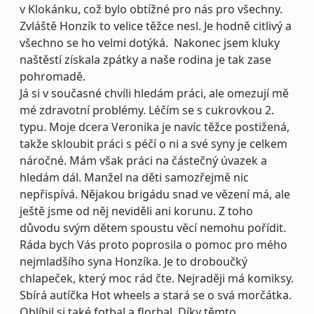
v Klokánku, což bylo obtížné pro nás pro všechny.
Zvláště Honzík to velice těžce nesl. Je hodně citlivý a
všechno se ho velmi dotýká.
Nakonec jsem kluky
naštěstí získala zpátky a naše rodina je tak zase
pohromadě.
Já si v současné chvíli hledám práci, ale omezují mě
mé zdravotní problémy. Léčím se s cukrovkou 2.
typu. Moje dcera Veronika je navíc těžce postižená,
takže skloubit práci s péčí o ni a své syny je celkem
náročné. Mám však práci na částečný úvazek a
hledám dál. Manžel na děti samozřejmě nic
nepřispívá. Nějakou brigádu snad ve vězení má, ale
ještě jsme od něj neviděli ani korunu. Z toho
důvodu svým dětem spoustu věcí nemohu pořídit.
Ráda bych Vás proto poprosila o pomoc pro mého
nejmladšího syna Honzíka. Je to droboučký
chlapeček, který moc rád čte. Nejraději má komiksy.
Sbírá autíčka Hot wheels a stará se o svá morčátka.
Oblíbil si také fotbal a florbal. Díky těmto