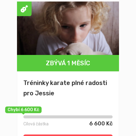
ZBÝVÁ 1 MĚSÍC
Tréninky karate plné radosti
pro Jessie
Chybí 6 600 Kč
6 600 Kč
Cílová částka