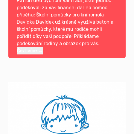
Patron dětí bychom Vám rádi ještě jednou
poděkovali za Váš finanční dar na pomoc
příběhu: Školní pomůcky pro knihomola
Davídka Davídek už krásně využívá batoh a
školní pomůcky, které mu rodiče mohli
pořídit díky vaší podpoře! Přikládáme
poděkování rodiny a obrázek pro vás.
Číst více →