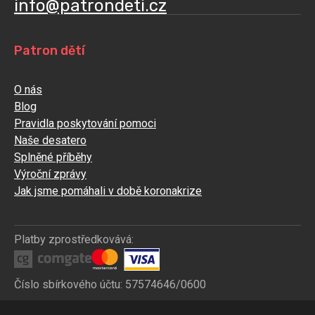
info@patrondeti.cz
Patron dětí
O nás
Blog
Pravidla poskytování pomoci
Naše desatero
Splněné příběhy
Výroční zprávy
Jak jsme pomáhali v době koronakrize
Platby zprostředkovává:
Číslo sbírkového účtu: 57574646/0600