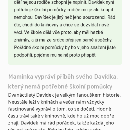
dětí nejsou rodiče schopni je naplnit. Davídek nyní
potřebuje školní pomůcky, rodiče mu je ale koupit
nemohou. Davídek je jiný než jeho sourozenci. Rád
čte, chodí do knihovny a chce se dozvídat nové
věci. Ve škole dělá vše proto, aby měl hezké
známky, a já mu ze srdce přeji jen samé úspěchy.
Pořádné školní pomůcky by ho v jeho snažení jistě
podpořili, pojďme mu na ně proto přispět.
Maminka vypráví příběh svého Davídka,
který nemá potřebné školní pomůcky
Dvanáctiletý Davídek je velkým fanouškem historie.
Neustále leží v knihách a večer nám vždycky
fascinovaně vypráví o tom, co se dočetl. Hodně
času tráví také v knihovně, kde ho už moc dobře
znají. Davídek má rád pořádek, takže každá jeho
věc má své místo. Bylo by fajn, kdyby s ním