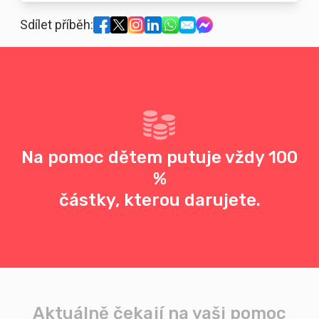
Sdílet příběh:
Na pomoc dětem putuje vždy 100
%
částky, kterou darujete.
Aktuálně čekají na vaši pomoc