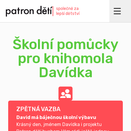
Přejít
společně za
k
lepší dětství
hlavnímu
obsahu
Školní pomůcky
pro knihomola
Davídka
ZPĚTNÁ VAZBA
David má báječnou školní výbavu
Krásný den, jménem Davídka i projektu