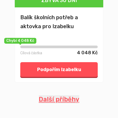
ZBÝVÁ 30 DNÍ
Balík školních potřeb a
aktovka pro Izabelku
Chybí 4 048 Kč
4 048 Kč
Cílová částka
Podpořím Izabelku
Další příběhy