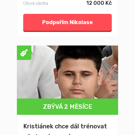
12 000 Kč
Cílová částka
Podpořím Nikolase
ZBÝVÁ 2 MĚSÍCE
Kristiánek chce dál trénovat