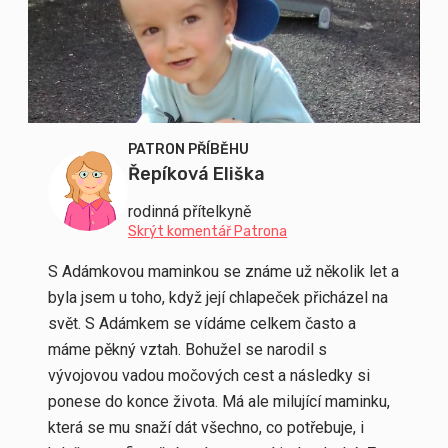
PATRON PŘÍBĚHU
Řepíková Eliška
rodinná přítelkyně
Skrýt komentář Patrona
S Adámkovou maminkou se známe už několik let a
byla jsem u toho, když její chlapeček přicházel na
svět. S Adámkem se vídáme celkem často a
máme pěkný vztah. Bohužel se narodil s
vývojovou vadou močových cest a následky si
ponese do konce života. Má ale milující maminku,
která se mu snaží dát všechno, co potřebuje, i