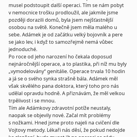
musel podstoupit další operaci. Tím se nám pobyt
v nemocnice trošku prodloužil, ale jakmile jsme
později dorazili domů, byla jsem nejšťastnější
osobou na světě. Konečně jsem měla malého u
sebe. Adámek je od začátku velký bojovník a pere
se jako lev, i když to samozřejmě nemá vůbec
jednoduché.
Po roce od jeho narození ho čekala doposud
nejnáročnější operace, a to plastika, při níž mu byly
„vymodelovány“ genitálie. Operace trvala 10 hodin
a já se o svého synka strašně bála. Adámek měl
však skvělého pana doktora, který toho pro nás
udělal opravdu hodně. A přiznávám, že měl velkou
trpělivost i se mnou.
Tím ale Adámkovy zdravotní potíže neustaly,
naopak se objevily nové. Začal mít problémy
s nožkami. Hned jsme proto najeli na cvičení dle
Vojtovy metody. Lékaři nás děsí, že pokud nedojde