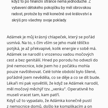
když to po finanční stránce nemá jednoduché. Z
vybavení dětského pokojíčku by měl obrovskou
radost, protože by měl konečně své království a
skrýš pro všechny svoje poklady.
Adámek je můj krásný chlapeček, který se pořád
usmívá. Na to, s čím vším se jeho malé tělíčko
potýká, je až překvapivé, kolik energie v sobě má.
Adámek se narodil s vrozenou vadou močových
cest a bez genitálií. Hned po porodu ho odvezli do
jiné nemocnice, kde jsem ho z počátku mohla
pouze navštěvovat. Celé tohle období bylo šílené,
pořádně jsem nevěděla, co se děje a co se dít bude.
Lékaři mi pak vysvětlili, že když se Adámek narodil,
měl močový měchýř tzv. „venku“. Operativně ho
museli vracet tam, kam patří.
Když už to vypadalo, že Adámka konečně pustí
z nemocnice domů, došlo ke komplikacím a on