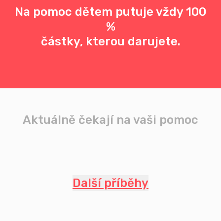
Na pomoc dětem putuje vždy 100
%
částky, kterou darujete.
Aktuálně čekají na vaši pomoc
Další příběhy