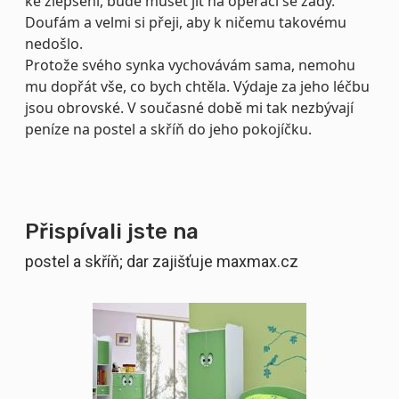
ke zlepšení, bude muset jít na operaci se zády.
Doufám a velmi si přeji, aby k ničemu takovému
nedošlo.
Protože svého synka vychovávám sama, nemohu
mu dopřát vše, co bych chtěla. Výdaje za jeho léčbu
jsou obrovské. V současné době mi tak nezbývají
peníze na postel a skříň do jeho pokojíčku.
Přispívali jste na
postel a skříň; dar zajišťuje maxmax.cz