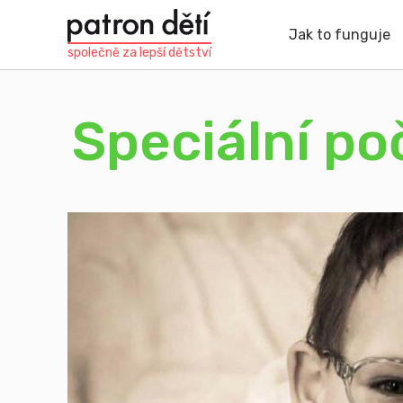
Přejít
k
Jak to funguje
hlavnímu
společně za
lepší dětství
obsahu
Speciální po