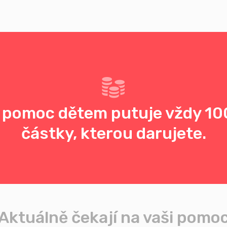
 pomoc dětem putuje vždy 10
částky, kterou darujete.
Aktuálně čekají na vaši pomo