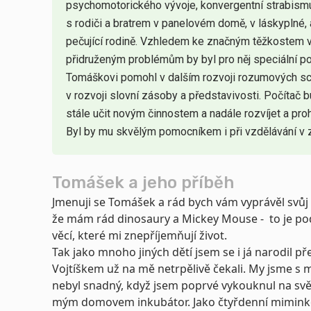
psychomotorického vývoje, konvergentní strabismu
s rodiči a bratrem v panelovém domě, v láskyplné, 
pečující rodině. Vzhledem ke značným těžkostem v
přidruženým problémům by byl pro něj speciální p
Tomáškovi pomohl v dalším rozvoji rozumových sc
v rozvoji slovní zásoby a představivosti. Počítač 
stále učit novým činnostem a nadále rozvíjet a pr
Byl by mu skvělým pomocníkem i při vzdělávání v z
Tomášek a jeho příběh
Jmenuji se Tomášek a rád bych vám vyprávěl svůj p
že mám rád dinosaury a Mickey Mouse - to je pod
věcí, které mi znepříjemňují život.
Tak jako mnoho jiných dětí jsem se i já narodil p
Vojtíškem už na mě netrpělivě čekali. My jsme s 
nebyl snadný, když jsem poprvé vykouknul na svět
mým domovem inkubátor. Jako čtyřdenní miminko 