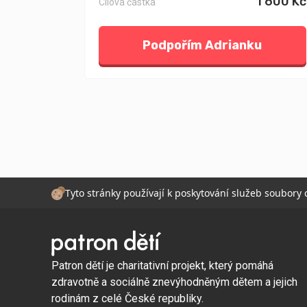
1 600 Kč
Cílová částka
Podpořím Adrianku
Tyto stránky používají k poskytování služeb soubory
Patron dětí je charitativní projekt, který pomáhá
zdravotně a sociálně znevýhodněným dětem a jejich
rodinám z celé České republiky.