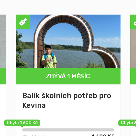
ZBÝVÁ 1 MĚSÍC
Balík školních potřeb pro
Kevina
Chybí 1 600 Kč
Chybí 