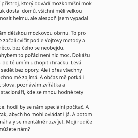
í přístroj, který odvádí mozkomíšní mok
uk dostal domů, všichni měli velkou
 nosit helmu, ale alespoň jsem vypadal
e mám dětskou mozkovou obrnu. To pro
začali cvičit podle Vojtovy metody a
 něco, bez čeho se neobejdu.
 pohybem to pořád není nic moc. Dokážu
– do té umím uchopit i hračku. Levá
sedět bez opory. Ale i přes všechny
šechno mě zajímá. A občas mě potká i
t slova, poznávám zvířátka a
stacionáři, kde se mnou hodné tety
e, hodil by se nám speciální počítač. A
tak, abych ho mohl ovládat i já. A potom
máhaly se mentálně rozvíjet. Moji rodiče
Pomůžete nám?