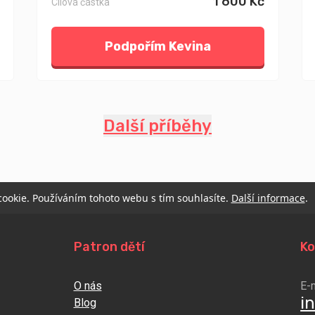
1 600 Kč
Cílová částka
Podpořím Kevina
Další příběhy
 cookie. Používáním tohoto webu s tím souhlasíte.
Další informace
.
Patron dětí
Ko
O nás
E-
i
Blog