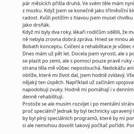
pár měsících přišla druhá. Ve svém těle mám nyn
z mozku. Když jsem se konečně jako tříměsíční kl
radost. Kvůli potížím s hlavou jsem musel chvilku
jako drsňák.
Když mi byly dva roky, lékaři rodičům sdělili, ž
ně nebyla zrovna dobrá zpráva. Hned se mnou ale 
Bobath konceptu. Cvičení a rehabilitace je vůbec
Dnes mám už pět let. Docela jsem vyrostl, ale s
se plazit po zemi, ale s pomocí pouze pravé ruky 
strana těla mě vůbec neposlouchá. Nedokážu ani 
obtíže, které mi život dal, jsem hodně zvídavý. V
nějaký ten úspěch. Například už začínám spojova
napodobuji zvuky. Hodně mi pomáhají i v denním 
denně rehabilitují.
Protože se ale musím rozvíjet i po mentální stránc
proč speciální? Jednak by byl technicky upravený 
by byl plný speciálních programů, které by mi po
si ale nemohou dovolit takový počítač pořídit. 