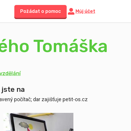
Požádat o pomoc
Můj účet
avého Tomáška
vzdělání
 jste na
vený počítač; dar zajišťuje petit-os.cz