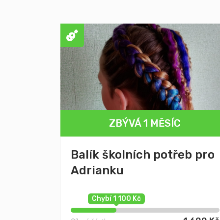
ZBÝVÁ 1 MĚSÍC
Balík školních potřeb pro
Adrianku
Chybí 1 100 Kč