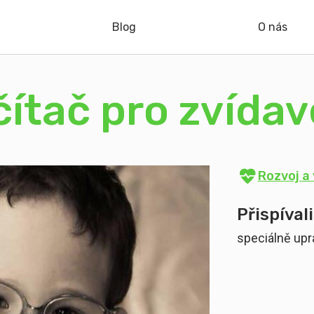
Blog
O nás
čítač pro zvíd
Rozvoj a 
Přispívali
speciálně upra