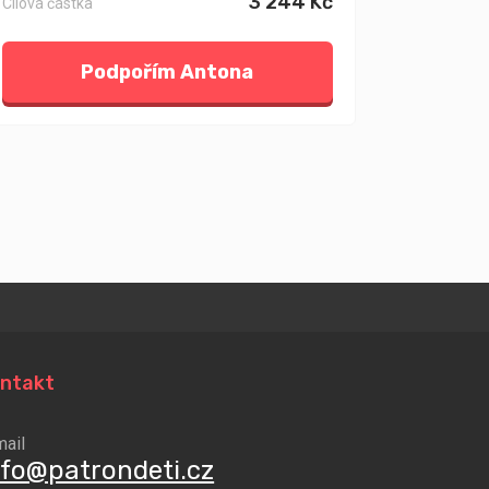
3 244 Kč
Cílová částka
Podpořím Antona
ntakt
mail
nfo@patrondeti.cz