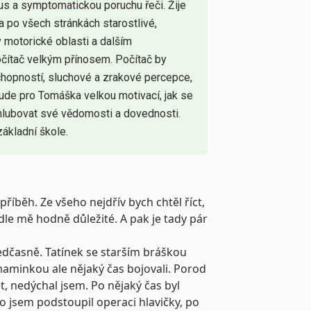
s a symptomatickou poruchu řeči. Žije
a po všech stránkách starostlivé,
 motorické oblasti a dalším
očítač velkým přínosem. Počítač by
hopností, sluchové a zrakové percepce,
bude pro Tomáška velkou motivací, jak se
ohlubovat své vědomosti a dovednosti.
ákladní škole.
říběh. Ze všeho nejdřív bych chtěl říct,
le mě hodně důležité. A pak je tady pár
ředčasně. Tatínek se starším bráškou
maminkou ale nějaký čas bojovali. Porod
, nedýchal jsem. Po nějaký čas byl
jsem podstoupil operaci hlavičky, po