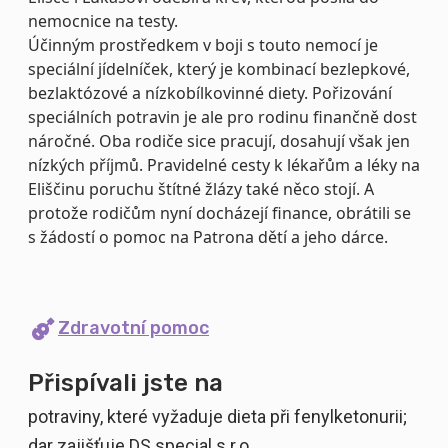
nemocnice na testy.
Účinným prostředkem v boji s touto nemocí je
speciální jídelníček, který je kombinací bezlepkové,
bezlaktózové a nízkobílkovinné diety. Pořizování
speciálních potravin je ale pro rodinu finančně dost
náročné. Oba rodiče sice pracují, dosahují však jen
nízkých příjmů. Pravidelné cesty k lékařům a léky na
Eliščinu poruchu štítné žlázy také něco stojí. A
protože rodičům nyní docházejí finance, obrátili se
s žádostí o pomoc na Patrona dětí a jeho dárce.
Zdravotní pomoc
Přispívali jste na
potraviny, které vyžaduje dieta při fenylketonurii;
dar zajišťuje DS special s.r.o.