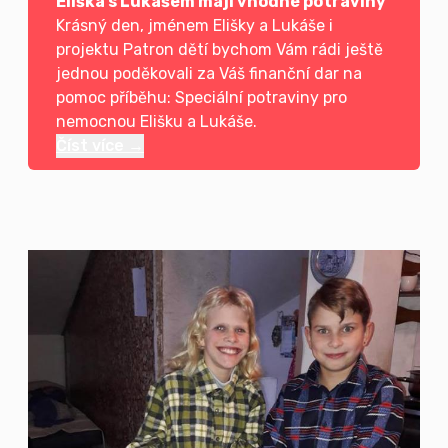
Eliška s Lukášem mají vhodné potraviny
Krásný den, jménem Elišky a Lukáše i
projektu Patron dětí bychom Vám rádi ještě
jednou poděkovali za Váš finanční dar na
pomoc příběhu: Speciální potraviny pro
nemocnou Elišku a Lukáše.
Číst více →