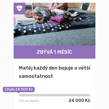
ZBÝVÁ 1 MĚSÍC
Matěj každý den bojuje o větší
samostatnost
Chybí 24 000 Kč
24 000 Kč
Cílová částka