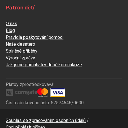
Patron dětí
O nás
Blog
Pravidla poskytování pomoci
Naše desatero
Splněné příběhy
Výroční zprávy
Jak jsme pomáhali v době koronakrize
Platby zprostředkovává:
Číslo sbírkového účtu: 57574646/0600
Bottom
Souhlas se zpracováním osobních údajů
CZ
Chci přihlásit příběh