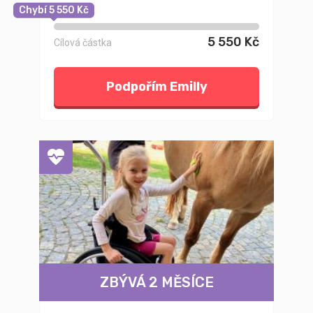
Chybí 5 550 Kč
5 550 Kč
Cílová částka
Podpořím Emilly
ZBÝVÁ 2 MĚSÍCE