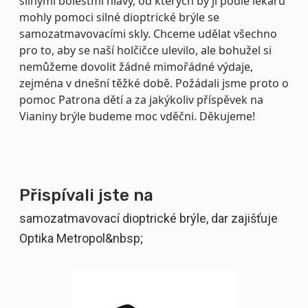
silnými bolestmi hlavy, od kterých by jí podle lékařů
mohly pomoci silné dioptrické brýle se
samozatmavovacími skly. Chceme udělat všechno
pro to, aby se naší holčičce ulevilo, ale bohužel si
nemůžeme dovolit žádné mimořádné výdaje,
zejména v dnešní těžké době. Požádali jsme proto o
pomoc Patrona dětí a za jakýkoliv příspěvek na
Vianiny brýle budeme moc vděčni. Děkujeme!
Přispívali jste na
samozatmavovací dioptrické brýle, dar zajišťuje
Optika Metropol&nbsp;