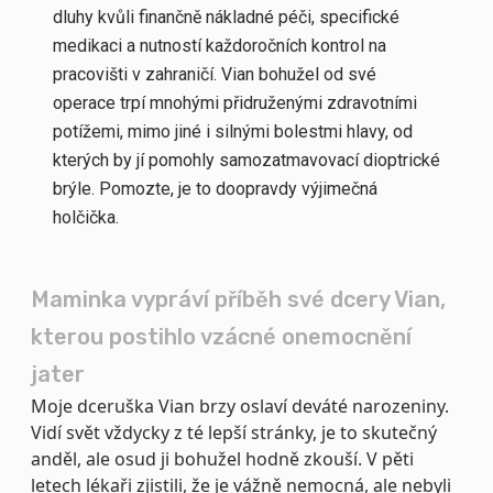
dluhy kvůli finančně nákladné péči, specifické
medikaci a nutností každoročních kontrol na
pracovišti v zahraničí. Vian bohužel od své
operace trpí mnohými přidruženými zdravotními
potížemi, mimo jiné i silnými bolestmi hlavy, od
kterých by jí pomohly samozatmavovací dioptrické
brýle. Pomozte, je to doopravdy výjimečná
holčička.
Maminka vypráví příběh své dcery Vian,
kterou postihlo vzácné onemocnění
jater
Moje dceruška Vian brzy oslaví deváté narozeniny.
Vidí svět vždycky z té lepší stránky, je to skutečný
anděl, ale osud ji bohužel hodně zkouší. V pěti
letech lékaři zjistili, že je vážně nemocná, ale nebyli