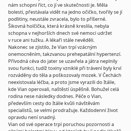
nám schopni říct, co jí ve skutečnosti je. Měla
bolesti, přestávala vidět na jedno očičko, tvořily se jí
podlitiny, neustále zvracela, bylo to příšerné.
Šikovná holčička, která krásně kreslila, nebyla
schopna v nejhorších dnech své nemoci udržet
v ruce ani tužku. A lékaři stále nevěděli.
Nakonec se zjistilo, že Vian trpí vzácným
onemocněním, takzvanou prehepatální hypertenzí.
Přívodná céva do jater se uzavřela a játra neplnily
svou funkci, tudíž toxiny vzniklé při trávení byly krví
rozváděny do těla a poškozovaly mozek. V Čechách
neexistovala léčba, a proto jsme vyrazili do Itálie,
kde Vian operovali, naštěstí úspěšně. Bohužel celá
rodina nese následky dodnes. Péče o Vian,
především cesty do Itálie kvůli návštěvám
specialistů, se velmi prodražuje. Každodenní život
opravdu není snadný.
Vian od své operace trpí poruchou pozornosti a