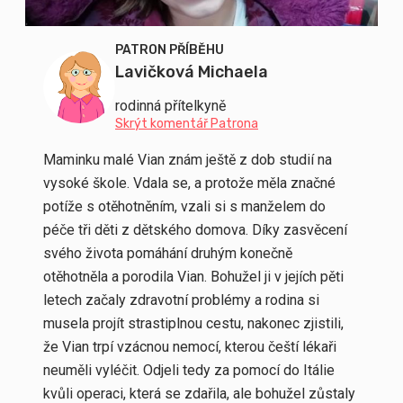
PATRON PŘÍBĚHU
Lavičková Michaela
rodinná přítelkyně
Skrýt komentář Patrona
Maminku malé Vian znám ještě z dob studií na
vysoké škole. Vdala se, a protože měla značné
potíže s otěhotněním, vzali si s manželem do
péče tři děti z dětského domova. Díky zasvěcení
svého života pomáhání druhým konečně
otěhotněla a porodila Vian. Bohužel ji v jejích pěti
letech začaly zdravotní problémy a rodina si
musela projít strastiplnou cestu, nakonec zjistili,
že Vian trpí vzácnou nemocí, kterou čeští lékaři
neuměli vyléčit. Odjeli tedy za pomocí do Itálie
kvůli operaci, která se zdařila, ale bohužel zůstaly