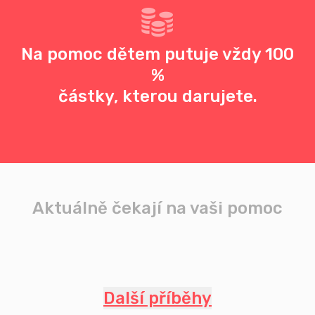
Na pomoc dětem putuje vždy 100
%
částky, kterou darujete.
Aktuálně čekají na vaši pomoc
Další příběhy