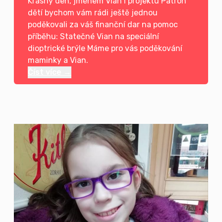
Krásný den, jménem Vian i projektu Patron
dětí bychom vám rádi ještě jednou
poděkovali za váš finanční dar na pomoc
příběhu: Statečné Vian na speciální
dioptrické brýle Máme pro vás poděkování
maminky a Vian.
Číst více →