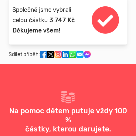
Společně jsme vybrali
celou částku
3 747 Kč
Děkujeme všem!
Sdílet příběh:
Na pomoc dětem putuje vždy 100
%
částky, kterou darujete.