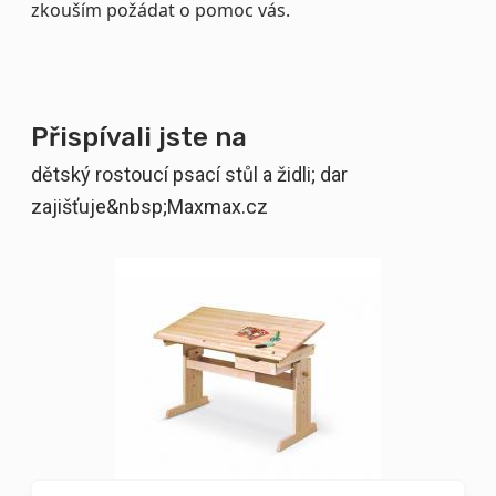
zkouším požádat o pomoc vás.
Přispívali jste na
dětský rostoucí psací stůl a židli; dar
zajišťuje&nbsp;Maxmax.cz