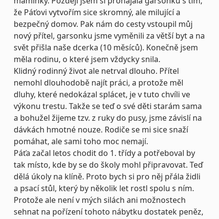
maminky. Později jsem si pronajala garsonku s tím,
že Páťovi vytvořím sice skromný, ale milující a
bezpečný domov. Pak nám do cesty vstoupil můj
nový přítel, garsonku jsme vyměnili za větší byt a na
svět přišla naše dcerka (10 měsíců). Konečně jsem
měla rodinu, o které jsem vždycky snila.
Klidný rodinný život ale netrval dlouho. Přítel
nemohl dlouhodobě najít práci, a protože měl
dluhy, které nedokázal splácet, je v tuto chvíli ve
výkonu trestu. Takže se teď o své děti starám sama
a
bohužel žijeme tzv. z ruky do pusy, jsme závislí na
dávkách hmotné nouze. Rodiče se mi sice snaží
pomáhat, ale sami toho moc nemají.
Páťa začal letos chodit do 1. třídy a potřeboval by
tak místo, kde by se do školy mohl připravovat. Teď
dělá úkoly na klíně. Proto bych si pro něj přála židli
a psací stůl, který by několik let rostl spolu s ním.
Protože ale není v mých silách ani možnostech
sehnat na pořízení tohoto nábytku dostatek peněz,