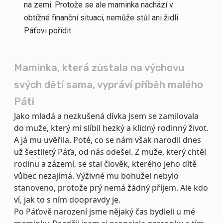
na zemi. Protože se ale maminka nachází v
obtížné finanční situaci, nemůže stůl ani židli
Páťovi pořídit.
Maminka, která zůstala na výchovu
svých dětí sama, vypráví příběh malého
Páti
Jako mladá a nezkušená dívka jsem se zamilovala
do muže, který mi slíbil hezký a klidný rodinný život.
A já mu uvěřila. Poté, co se nám však narodil dnes
už šestiletý Páťa, od nás odešel. Z muže, který chtěl
rodinu a zázemí, se stal člověk, kterého jeho dítě
vůbec nezajímá. Výživné mu bohužel nebylo
stanoveno, protože prý nemá žádný příjem. Ale kdo
ví, jak to s ním doopravdy je.
Po Páťově narození jsme nějaký čas bydleli u mé