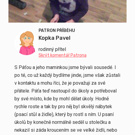
PATRON PŘÍBĚHU
Kopka Pavel
rodinný přítel
Skrýt komentář Patrona
S Páťou a jeho maminkou jsme bývali sousedé. I
po té, co už každý bydlíme jinde, jsme však zůstali
v kontaktu a mohu říci, že je považuji za své
přátele. Páťa teď nastoupil do školy a potřeboval
by své místo, kde by mohl dělat úkoly. Hodně
rychle roste a tak by pro něj byl skvělý nábytek
(psací stůl a židle), který by rostl s ním. U psaní
úkolů by konečně normálně seděl u stolečku a
nekazil si záda kroucením se ve velké židli, nebo