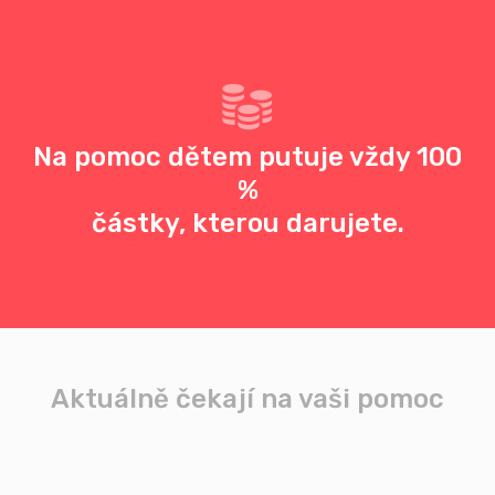
Na pomoc dětem putuje vždy 100
%
částky, kterou darujete.
Aktuálně čekají na vaši pomoc