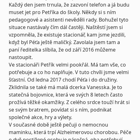
Každý den jsem trnula, že zazvoní telefon a já budu
muset jet pro Petříka do školy. Někdy si s ním
pedagogové a asistenti nevěděli rady. Bohužel tyto
situace nastávaly čím dál častěji. Naštěstí jsem si
vzpomněla, že existuje stacionář, kam jsme jezdili,
když byl Péťa ještě maličký. Zavolala jsem tam a
paní ředitelka slíbila, že od září 2016 můžeme
nastoupit.
Ve stacionáři Petřík velmi pookřál. Má tam vše, co
potřebuje a co ho naplňuje. V tuto chvíli jsme velmi
šťastní. Od ledna 2017 chodí Péťa i do družiny.
Zklidnila se také má malá dcerka Vanesska. Je to
statečná bojovnice, která ve svých 8 letech často
prožívá těžké okamžiky. Z celého srdce touží hrát si
se svým bratrem, povídat si s ním, podnikat
společné akce, hry a výlety.
V současné době ještě pečuji o nemocnou
maminku, která trpí Alzheimerovou chorobou. Péče
o dvě postižené osoby je náročná, oba potřebují