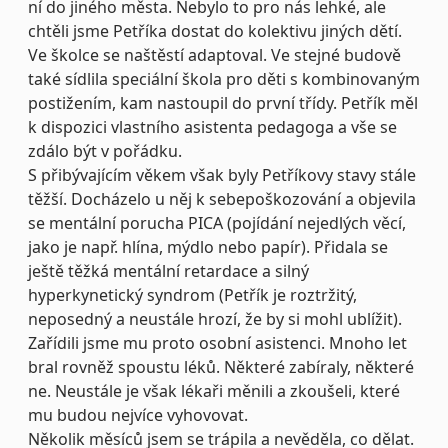
ní do jiného města. Nebylo to pro nás lehké, ale
chtěli jsme Petříka dostat do kolektivu jiných dětí.
Ve školce se naštěstí adaptoval. Ve stejné budově
také sídlila speciální škola pro děti s kombinovaným
postižením, kam nastoupil do první třídy. Petřík měl
k dispozici vlastního asistenta pedagoga a vše se
zdálo být v pořádku.
S přibývajícím věkem však byly Petříkovy stavy stále
těžší. Docházelo u něj k sebepoškozování a objevila
se mentální porucha PICA (pojídání nejedlých věcí,
jako je např. hlína, mýdlo nebo papír). Přidala se
ještě těžká mentální retardace a silný
hyperkynetický syndrom (Petřík je roztržitý,
neposedný a neustále hrozí, že by si mohl ublížit).
Zařídili jsme mu proto osobní asistenci. Mnoho let
bral rovněž spoustu léků. Některé zabíraly, některé
ne. Neustále je však lékaři měnili a zkoušeli, které
mu budou nejvíce vyhovovat.
Několik měsíců jsem se trápila a nevěděla, co dělat.