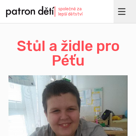
Přejít
společně za
k
lepší dětství
hlavnímu
obsahu
Stůl a židle pro
Péťu