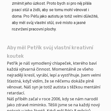
zmírnit jeho úzkost. Proto bych si pro něj přála
psací stůl a židli, aby se tomu mohl věnovat i
doma. Pro Péťu jako autistu je totiž velmi důležité,
aby měl svůj vlastní stůl, své místo a jasné
rozvržení pracovní plochy.
Aby měl Petřík svůj vlastní kreativní
koutek
Petřík je náš vymodlený chlapeček, kterého baví
každá výtvarná činnost. Momentálně ze všeho
nejraději kreslí, vyrábí, lepí a vystřihuje. Jsem velmi
šťastná, když vidím, že se něčemu dokáže plně
věnovat. Náš syn je totiž autista s těžkou mentální
retardací.
Náš příběh začal v roce 2006, kdy se nám narodil
jako zdravé miminko. Těšili jsme se na každý nový
pokrok v jeho životě. Když měl Péťa 8 měsíců,