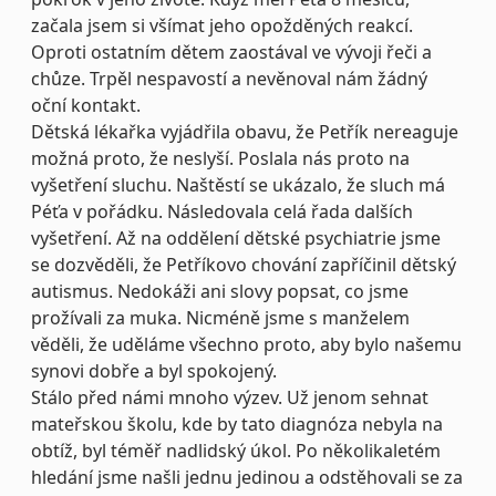
začala jsem si všímat jeho opožděných reakcí.
Oproti ostatním dětem zaostával ve vývoji řeči a
chůze.
Trpěl nespavostí a nevěnoval nám žádný
oční kontakt.
Dětská lékařka vyjádřila obavu, že Petřík nereaguje
možná proto, že neslyší. Poslala nás proto na
vyšetření sluchu. Naštěstí se ukázalo, že sluch má
Péťa v pořádku. Následovala celá řada dalších
vyšetření. Až na oddělení dětské psychiatrie jsme
se dozvěděli, že Petříkovo chování zapříčinil dětský
autismus. Nedokáži ani slovy popsat, co jsme
prožívali za muka. Nicméně jsme s manželem
věděli, že uděláme všechno proto, aby bylo našemu
synovi dobře a byl spokojený.
Stálo před námi mnoho výzev. Už jenom sehnat
mateřskou školu, kde by tato diagnóza nebyla na
obtíž, byl téměř nadlidský úkol. Po několikaletém
hledání jsme našli jednu jedinou a odstěhovali se za