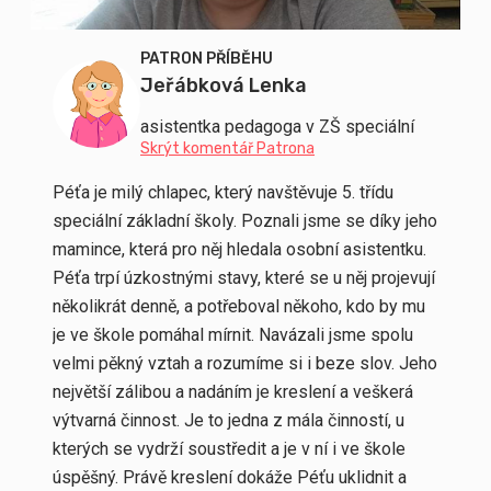
PATRON PŘÍBĚHU
Jeřábková Lenka
asistentka pedagoga v ZŠ speciální
Skrýt komentář Patrona
Péťa je milý chlapec, který navštěvuje 5. třídu
speciální základní školy.
Poznali jsme se díky jeho
mamince, která pro něj hledala osobní asistentku.
Péťa trpí úzkostnými stavy, které se u něj projevují
několikrát denně, a potřeboval někoho, kdo by mu
je ve škole pomáhal mírnit. Navázali jsme spolu
velmi pěkný vztah a rozumíme si i beze slov. Jeho
největší zálibou a nadáním je kreslení a veškerá
výtvarná činnost. Je to jedna z mála činností, u
kterých se vydrží soustředit a je v ní i ve škole
úspěšný. Právě kreslení dokáže Péťu uklidnit a