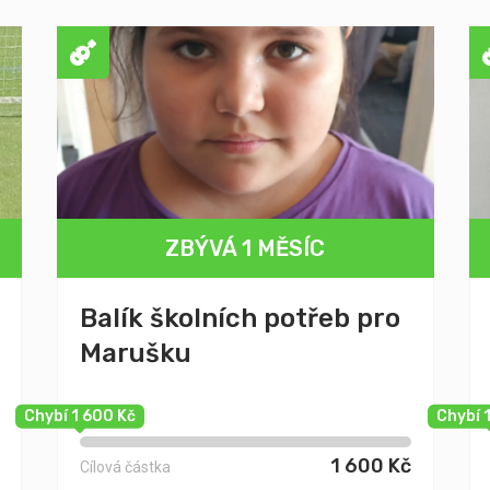
ZBÝVÁ 1 MĚSÍC
Balík školních potřeb pro
Marušku
Chybí 1 600 Kč
Chybí 
1 600 Kč
Cílová částka