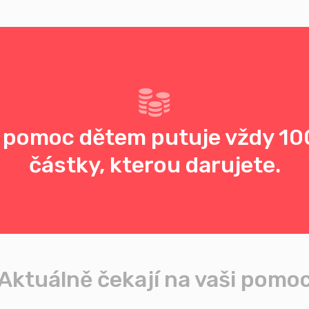
 pomoc dětem putuje vždy 10
částky, kterou darujete.
Aktuálně čekají na vaši pomo