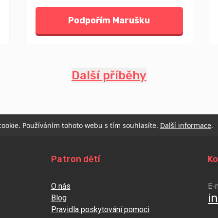
Podpořím Marušku
Další příběhy
 cookie. Používáním tohoto webu s tím souhlasíte.
Další informace
.
Patron dětí
Ko
O nás
E-
i
Blog
Pravidla poskytování pomoci