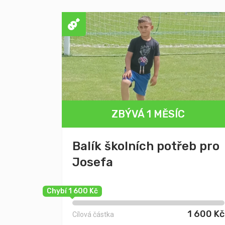
ZBÝVÁ 1 MĚSÍC
Balík školních potřeb pro
Josefa
Chybí 1 600 Kč
1 600 Kč
Cílová částka