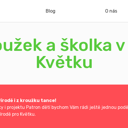
Blog
O nás
užek a školka v
Květku
írodě i z kroužku tance!
 i projektu Patron dětí bychom Vám rádi ještě jednou poděk
írodě pro Květku.