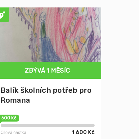
ZBÝVÁ 1 MĚSÍC
Balík školních potřeb pro
Romana
1 600 Kč
1 600 Kč
Cílová částka