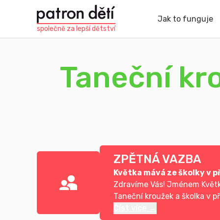
Přejít
k
Jak to funguje
hlavnímu
společně za
lepší dětství
obsahu
Taneční kro
ZPĚTNÁ VAZBA
Květka mává ze školky v př
Zdravíme Vás! Jménem Květky
Taneční kroužek a školka v př
Číst více →