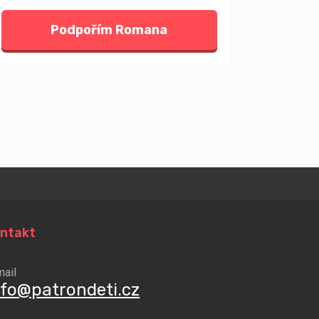
Podpořím Romana
ntakt
mail
nfo@patrondeti.cz