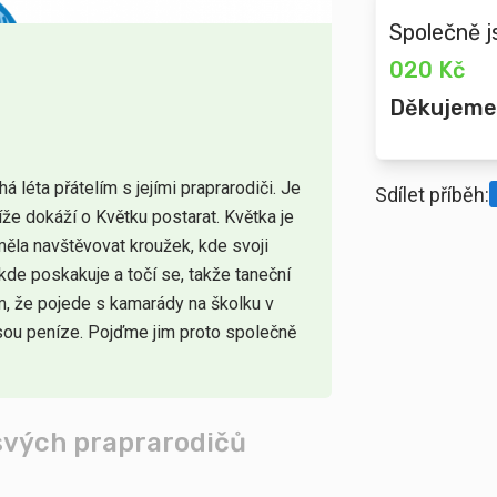
Společně j
020 Kč
Děkujeme
 léta přátelím s jejími praprarodiči. Je
Sdílet příběh:
íže dokáží o Květku postarat. Květka je
měla navštěvovat kroužek, kde svoji
ěkde poskakuje a točí se, takže taneční
om, že pojede s kamarády na školku v
jsou peníze. Pojďme jim proto společně
 svých praprarodičů