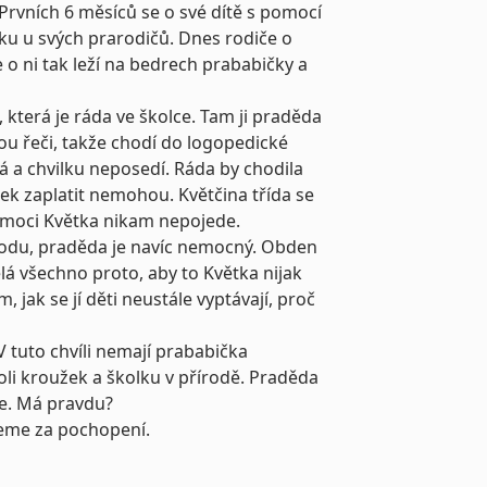
 Prvních 6 měsíců se o své dítě s pomocí
tku u svých prarodičů. Dnes rodiče o
o ni tak leží na bedrech prababičky a
 která je ráda ve školce. Tam ji praděda
ou řeči, takže chodí do logopedické
 a chvilku neposedí. Ráda by chodila
ek zaplatit nemohou. Květčina třída se
 pomoci Květka nikam nepojede.
odu, praděda je navíc nemocný. Obden
ělá všechno proto, aby to Květka nijak
m, jak se jí děti neustále vyptávají, proč
 V tuto chvíli nemají prababička
koli kroužek a školku v přírodě. Praděda
me. Má pravdu?
jeme za pochopení.