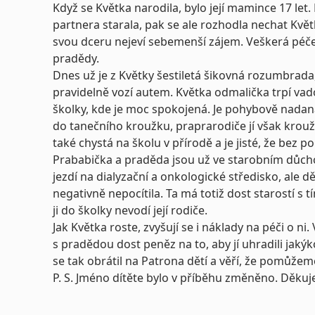
Když se Květka narodila, bylo její mamince 17 let.
partnera starala, pak se ale rozhodla nechat Kvě
svou dceru nejeví sebemenší zájem. Veškerá péče 
pradědy.
Dnes už je z Květky šestiletá šikovná rozumbrada,
pravidelně vozí autem. Květka odmalička trpí vad
školky, kde je moc spokojená. Je pohybově nadaná
do tanečního kroužku, praprarodiče jí však krouž
také chystá na školu v přírodě a je jisté, že bez
Prababička a praděda jsou už ve starobním důch
jezdí na dialyzační a onkologické středisko, ale d
negativně nepocítila. Ta má totiž dost starostí s tí
ji do školky nevodí její rodiče.
Jak Květka roste, zvyšují se i náklady na péči o ni.
s pradědou dost peněz na to, aby jí uhradili jaký
se tak obrátil na Patrona dětí a věří, že pomůže
P. S. Jméno dítěte bylo v příběhu změněno. Děku