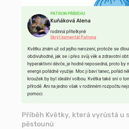
PATRON PŘÍBĚHU
Kuňáková Alena
rodinná přítelkyně
Skrýt komentář Patrona
Květku znám už od jejího narození, protože se dlouhá
obdivuhodné, jak se i přes svůj věk a zdravotní obt
hyperaktivní děvče, je hodně neposedná, proto by 
energii pořádně využije. Moc ji baví tanec, pořád n
kroužek by byl ideální volbou. Květka také sní o t
přírodě. Ani na jedno však v rodinném rozpočtu ne
pomoci.
Příběh Květky, která vyrůstá u
pěstounů