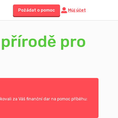
Požádat o pomoc
Můj účet
 přírodě pro
ovali za Váš finanční dar na pomoc příběhu: