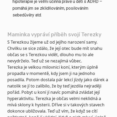
hipoterapie je velmi účinná právě u dětí s ADHD –
pomáhá jim se zklidňováním, posilováním
sebedůvěry atd.
Maminka vypráví příběh svojí Terezky
S Terezkou žijeme už od jejího narození samy.
Chvilku se sice zdálo, že její otec bude mít snahu
občas se s Terezkou vidět, dlouho mu to ale
nevydrželo. Teď už se nezajímá vůbec.
Terezka je velkou milovnici koní, kterým úplně
propadla v momentě, kdy jsem ji na jednoho
posadila. Potom dostala pár lekcí jízdy jako dárek a
natolik se jí to zalíbilo, že by teď jezdila nejraději
pořád. Pobyt u koní jí navíc pomáhá zvládat její
hyperaktivitu. Terezka je občas velmi neklidná a
mívá sklony k hysterii. Dříve si v takových stavech
dokonce ubližovala. Teď už vím, že když se cítí