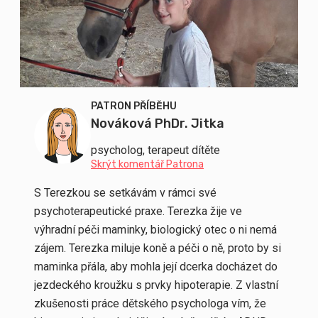
PATRON PŘÍBĚHU
Nováková PhDr. Jitka
psycholog, terapeut dítěte
Skrýt komentář Patrona
S Terezkou se setkávám v rámci své
psychoterapeutické praxe. Terezka žije ve
výhradní péči maminky, biologický otec o ni nemá
zájem. Terezka miluje koně a péči o ně, proto by si
maminka přála, aby mohla její dcerka docházet do
jezdeckého kroužku s prvky hipoterapie. Z vlastní
zkušenosti práce dětského psychologa vím, že