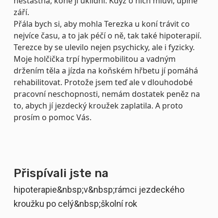
nešťastná, koně jí uklidní. Když o nich mluví, úplně
září.
Přála bych si, aby mohla Terezka u koní trávit co
nejvíce času, a to jak péčí o ně, tak také hipoterapií.
Terezce by se ulevilo nejen psychicky, ale i fyzicky.
Moje holčička trpí hypermobilitou a vadným
držením těla a jízda na koňském hřbetu jí pomáhá
rehabilitovat. Protože jsem teď ale v dlouhodobé
pracovní neschopnosti, nemám dostatek peněz na
to, abych jí jezdecký kroužek zaplatila. A proto
prosím o pomoc Vás.
Přispívali jste na
hipoterapie&nbsp;v&nbsp;rámci jezdeckého
kroužku po celý&nbsp;školní rok