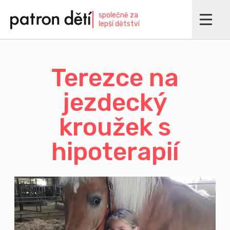
Přejít
společně za
k
lepší dětství
hlavnímu
obsahu
Terezce na
jezdecký
kroužek s
hipoterapií