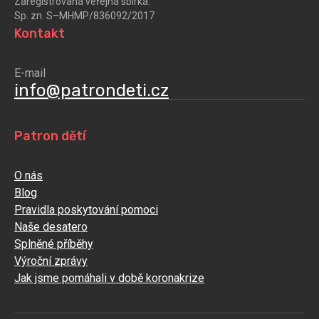
Zaregistrovaná veřejná sbírka:
Sp. zn. S–MHMP/836092/2017
Kontakt
E-mail
info@patrondeti.cz
Patron dětí
O nás
Blog
Pravidla poskytování pomoci
Naše desatero
Splněné příběhy
Výroční zprávy
Jak jsme pomáhali v době koronakrize