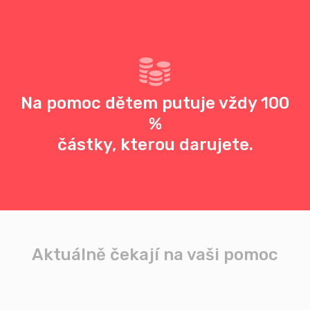
Na pomoc dětem putuje vždy 100
%
částky, kterou darujete.
Aktuálně čekají na vaši pomoc