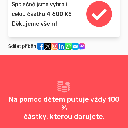
Společně jsme vybrali
celou částku
4 600 Kč
Děkujeme všem!
Sdílet příběh:
Na pomoc dětem putuje vždy 100
%
částky, kterou darujete.