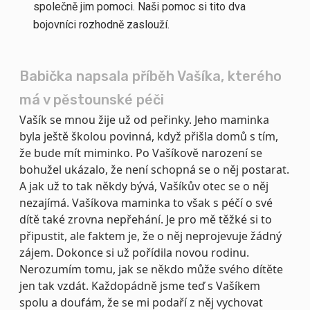
společně jim pomoci. Naši pomoc si tito dva
bojovníci rozhodně zaslouží.
Babička napsala příběh Vašíka, kterého
má v pěstounské péči
Vašík se mnou žije už od peřinky. Jeho maminka
byla ještě školou povinná, když přišla domů s tím,
že bude mít miminko. Po Vašíkově narození se
bohužel ukázalo, že není schopná se o něj postarat.
A jak už to tak někdy bývá, Vašíkův otec se o něj
nezajímá. Vašíkova maminka to však s péčí o své
dítě také zrovna nepřehání. Je pro mě těžké si to
připustit, ale faktem je, že o něj neprojevuje žádný
zájem. Dokonce si už pořídila novou rodinu.
Nerozumím tomu, jak se někdo může svého dítěte
jen tak vzdát. Každopádně jsme teď s Vašíkem
spolu a doufám, že se mi podaří z něj vychovat