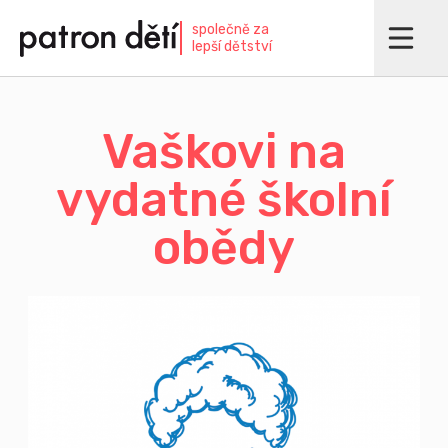
Přejít
společně za
k
lepší dětství
hlavnímu
obsahu
Vaškovi na
vydatné školní
obědy