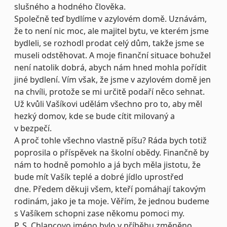
slušného a hodného člověka.
Společně teď bydlíme v azylovém domě. Uznávám,
že to není nic moc, ale majitel bytu, ve kterém jsme
bydleli, se rozhodl prodat celý dům, takže jsme se
museli odstěhovat. A moje finanční situace bohužel
není natolik dobrá, abych nám hned mohla pořídit
jiné bydlení. Vím však, že jsme v azylovém domě jen
na chvíli, protože se mi určitě podaří něco sehnat.
Už kvůli Vašíkovi udělám všechno pro to, aby měl
hezký domov, kde se bude cítit milovaný a
v bezpečí.
A proč tohle všechno vlastně píšu? Ráda bych totiž
poprosila o příspěvek na školní obědy. Finančně by
nám to hodně pomohlo a já bych měla jistotu, že
bude mít Vašík teplé a dobré jídlo uprostřed
dne. Předem děkuji všem, kteří pomáhají takovým
rodinám, jako je ta moje. Věřím, že jednou budeme
s Vašíkem schopni zase někomu pomoci my.
P. S. Chlapcovo jméno bylo v příběhu změněno.