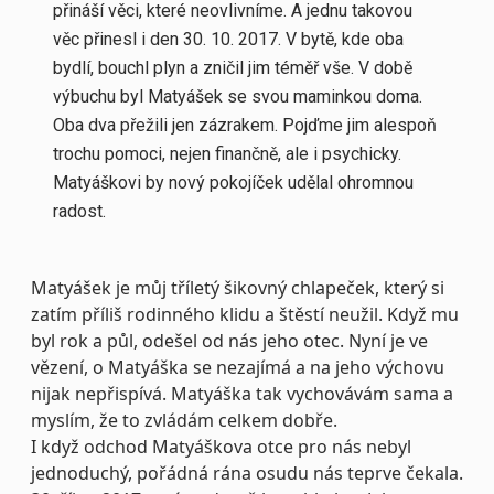
přináší věci, které neovlivníme. A jednu takovou
věc přinesl i den 30. 10. 2017. V bytě, kde oba
bydlí, bouchl plyn a zničil jim téměř vše. V době
výbuchu byl Matyášek se svou maminkou doma.
Oba dva přežili jen zázrakem. Pojďme jim alespoň
trochu pomoci, nejen finančně, ale i psychicky.
Matyáškovi by nový pokojíček udělal ohromnou
radost.
Matyášek je můj tříletý šikovný chlapeček, který si
zatím příliš rodinného klidu a štěstí neužil. Když mu
byl rok a půl, odešel od nás jeho otec. Nyní je ve
vězení, o Matyáška se nezajímá a na jeho výchovu
nijak nepřispívá. Matyáška tak vychovávám sama a
myslím, že to zvládám celkem dobře.
I když odchod Matyáškova otce pro nás nebyl
jednoduchý, pořádná rána osudu nás teprve čekala.