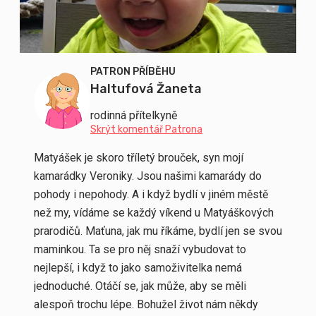
PATRON PŘÍBĚHU
Haltufová Žaneta
rodinná přítelkyně
Skrýt komentář Patrona
Matyášek je skoro tříletý brouček, syn mojí
kamarádky Veroniky. Jsou našimi kamarády do
pohody i nepohody. A i když bydlí v jiném městě
než my, vídáme se každý víkend u Matyáškových
prarodičů. Maťuna, jak mu říkáme, bydlí jen se svou
maminkou. Ta se pro něj snaží vybudovat to
nejlepší, i když to jako samoživitelka nemá
jednoduché. Otáčí se, jak může, aby se měli
alespoň trochu lépe. Bohužel život nám někdy