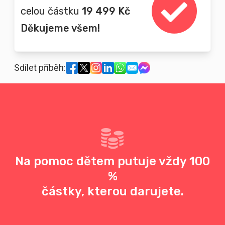
celou částku
19 499 Kč
Děkujeme všem!
Sdílet příběh:
Na pomoc dětem putuje vždy 100
%
částky, kterou darujete.