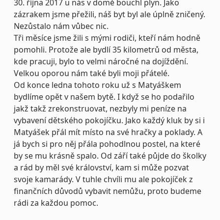
30. října 2017 u nás v domě bouchl plyn. Jako
zázrakem jsme přežili, náš byt byl ale úplně zničený.
Nezůstalo nám vůbec nic.
Tři měsíce jsme žili s mými rodiči, kteří nám hodně
pomohli. Protože ale bydlí 35 kilometrů od města,
kde pracuji, bylo to velmi náročné na dojíždění.
Velkou oporou nám také byli moji přátelé.
Od konce ledna tohoto roku už s Matyáškem
bydlíme opět v našem bytě. I když se ho podařilo
jakž takž zrekonstruovat, nezbyly mi peníze na
vybavení dětského pokojíčku. Jako každý kluk by si i
Matyášek přál mít místo na své hračky a poklady. A
já bych si pro něj přála pohodlnou postel, na které
by se mu krásně spalo. Od září také půjde do školky
a rád by měl své království, kam si může pozvat
svoje kamarády. V tuhle chvíli mu ale pokojíček z
finančních důvodů vybavit nemůžu, proto budeme
rádi za každou pomoc.