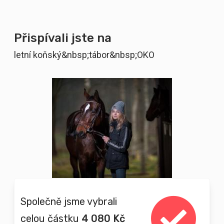
Přispívali jste na
letní koňský&nbsp;tábor&nbsp;OKO
Společně jsme vybrali
celou částku
4 080 Kč