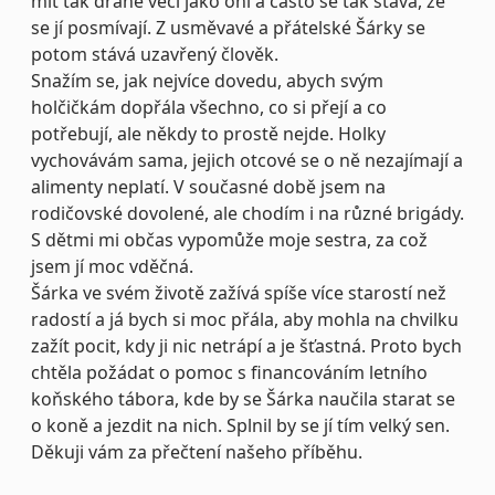
mít tak drahé věci jako oni a často se tak stává, že
se jí posmívají. Z usměvavé a přátelské Šárky se
potom stává uzavřený člověk.
Snažím se, jak nejvíce dovedu, abych svým
holčičkám dopřála všechno, co si přejí a co
potřebují, ale někdy to prostě nejde. Holky
vychovávám sama, jejich otcové se o ně nezajímají a
alimenty neplatí. V současné době jsem na
rodičovské dovolené, ale chodím i na různé brigády.
S dětmi mi občas vypomůže moje sestra, za což
jsem jí moc vděčná.
Šárka ve svém životě zažívá spíše více starostí než
radostí a já bych si moc přála, aby mohla na chvilku
zažít pocit, kdy ji nic netrápí a je šťastná. Proto bych
chtěla požádat o pomoc s financováním letního
koňského tábora, kde by se Šárka naučila starat se
o koně a jezdit na nich. Splnil by se jí tím velký sen.
Děkuji vám za přečtení našeho příběhu.