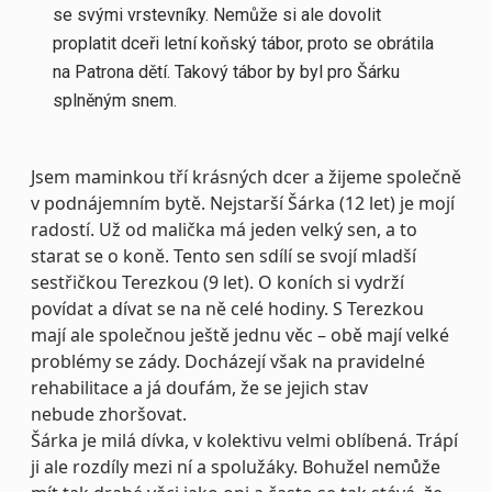
se svými vrstevníky. Nemůže si ale dovolit
proplatit dceři letní koňský tábor, proto se obrátila
na Patrona dětí. Takový tábor by byl pro Šárku
splněným snem.
Jsem maminkou tří krásných dcer a žijeme společně
v podnájemním bytě. Nejstarší Šárka (12 let) je mojí
radostí. Už od malička má jeden velký sen, a to
starat se o koně. Tento sen sdílí se svojí mladší
sestřičkou Terezkou (9 let). O koních si vydrží
povídat a dívat se na ně celé hodiny. S Terezkou
mají ale společnou ještě jednu věc – obě mají velké
problémy se zády. Docházejí však na pravidelné
rehabilitace a já doufám, že se jejich stav
nebude zhoršovat.
Šárka je milá dívka, v kolektivu velmi oblíbená. Trápí
ji ale rozdíly mezi ní a spolužáky. Bohužel nemůže