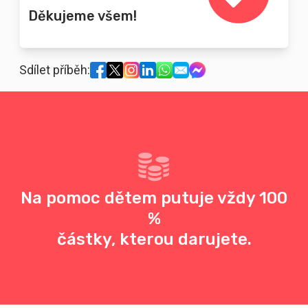
Děkujeme všem!
Sdílet příběh:
Na pomoc dětem putuje vždy 100
%
částky, kterou darujete.