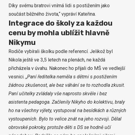
Díky svému bratrovi vnímá lidi s postižením jako
součást běžného života,“ vypráví Kateřina.
Integrace do školy za každou
cenu by mohla ublížit hlavně
Nikymu
Rodiče vybírali školku podle referencí. Jelikož byl
Nikola ještě ve 3,5 letech na plenách, ne každá
přicházela v úvahu. Nakonec ho přijali do MŠ ve vedlejší
vesnici.
„Paní ředitelka neměla s dětmi s postižením
žádnou zkušenost, ale bez váhání se to rozhodla zkusit.
Paní učitelky zvládaly vše naprosto skvěle i bez
asistenta pedagoga. Začlenily Nikyho do kolektivu, braly
ho na všechny výlety, vystupoval na besídkách a různých
vystoupeních. Bylo to velice znát na jeho rozvoji. Dělal
obrovské pokroky, protože děti s DS se hodně učí