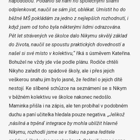
nápodobou. Podařilo se nám ho společnými silami
odplenkovat, naučil se sám jíst, oblékat. Umístit ho do
běžné MŠ pokládám za jedno z nejlepších rozhodnutí, i
když jsem od toho byla některými lidmi odrazována.
Pět let strávených ve školce dalo Nikymu skvělý základ
do života, naučil se spoustu praktických dovedností a
našel si své místo v kolektivu,“
říká s úsměvem Kateřina.
Bohužel ne vždy jde vše podle plánu. Rodiče chtěli
Nikyho zařadit do spádové školy, ale i přes jejich
veškerou snahu jim bylo jasné, že ředitel o jejich dítě
nestojí. Ke slíbené schůzce na seznámení se s Nikym
v běžném kolektivu ve školce nakonec nedošlo.
Maminka přišla i na zápis, ale ten probíhal v podobném
duchu a paní učitelka hledala pouze negativa.
„Jelikož
‚násilná a trpěná‘ integrace by mohla ublížit hlavně
Nikymu, rozhodli jsme se v tlaku na pana ředitele