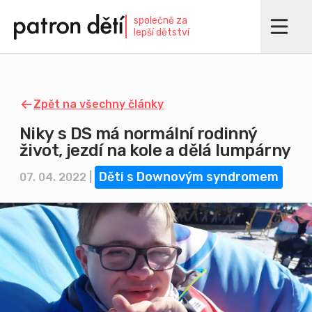
Přejít
společně za
k
lepší dětství
hlavnímu
obsahu
Zpět na všechny články
Niky s DS má normální rodinný
život, jezdí na kole a dělá lumpárny
Děti s Downovým syndromem
07. 04. 2022 |
Imagine