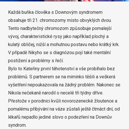
Každá buňka člověka s Downovým syndromem
obsahuje tři 21. chromozomy místo obvyklých dvou.
Tento nadbytečný chromozom způsobuje pomalejší
vývoj, charakteristické rysy
jako například plochý a
kulatý obličej, nižší a mohutnou postavu nebo krátký krk.
V případě Nikyho se s diagnózou pojí také mentální
postižení a problémy s řečí.
Bylo to Kateřiny první těhotenství a vše probíhalo bez
problémů. S partnerem se na miminko těšili a veškerá
vyšetření nepoukazovala na žádný problém. Nakonec se
Nikola nečekaně narodil o necelé tři týdny dříve.
Přestože v porodnici kvůli novorozenecké žloutence a
pomalému přibývání na váze zůstali ještě čtrnáct dní, od
lékařů nepadlo jediné slovo o podezření na Downův
syndrom.