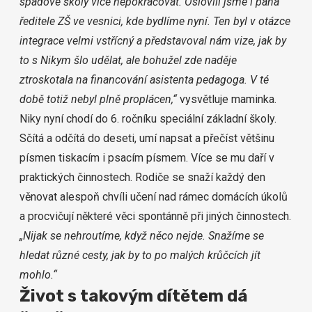
spádové školy více nepokračovat. Oslovili jsme i pana
ředitele ZŠ ve vesnici, kde bydlíme nyní. Ten byl v otázce
integrace velmi vstřícný a představoval nám vize, jak by
to s Nikym šlo udělat, ale bohužel zde naděje
ztroskotala na financování asistenta pedagoga. V té
době totiž nebyl plně proplácen,“
vysvětluje maminka.
Niky nyní chodí do 6. ročníku speciální základní školy.
Sčítá a odčítá do deseti, umí napsat a přečíst většinu
písmen tiskacím i psacím písmem. Více se mu daří v
praktických činnostech. Rodiče se snaží každý den
věnovat alespoň chvíli učení nad rámec domácích úkolů
a procvičují některé věci spontánně při jiných činnostech.
„Nijak se nehroutíme, když něco nejde. Snažíme se
hledat různé cesty, jak by to po malých krůčcích jít
mohlo.“
Život s takovým dítětem dá