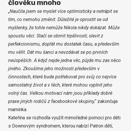
člověku mnoho
„Naučila jsem se myslet více optimisticky a netrápit se
tím, co nemohu změnit. Důležité je oprostit se od
myšlenky, že tohle nemůže Nikola nikdy dokázat. Může
spoustu věcí. Stačí se obrnit trpělivostí, slevit z
perfekcionismu, dopřát mu dostatek času, a především
mu věřit. Dát mu šanci a nevzdávat se po prvních
neúspěších. A když nejde jedna věc, půjde mu zas něco
jiného. Zkoušíme jeho možnosti především v
činnostech, které bude potřebovat pro svůj co nejvíce
samostatný život a v těch, které mohou vyplnit jeho
volný čas. Velkou motivací nám jsou příklady dobré
praxe jiných rodičů z facebookové skupiny,“
zakončuje
maminka.
Kateřina se rozhodla využít mimořádné pomoci pro děti
s Downovým syndromem, kterou nabízí Patron dětí,