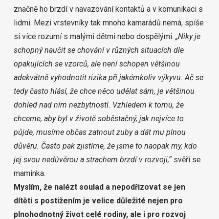
značně ho brzdí v navazování kontaktů a v komunikaci s
lidmi. Mezi vrstevníky tak mnoho kamarádů nemá, spíše
si více rozumí s malými dětmi nebo dospělými.
„Niky je
schopný naučit se chování v různých situacích dle
opakujících se vzorců, ale není schopen většinou
adekvátně vyhodnotit rizika při jakémkoliv výkyvu. Ač se
tedy často hlásí, že chce něco udělat sám, je většinou
dohled nad ním nezbytností. Vzhledem k tomu, že
chceme, aby byl v životě soběstačný, jak nejvíce to
půjde, musíme občas zatnout zuby a dát mu plnou
důvěru. Často pak zjistíme, že jsme to naopak my, kdo
jej svou nedůvěrou a strachem brzdí v rozvoji,“
svěří se
maminka.
Myslím, že nalézt soulad a nepodřizovat se jen
dítěti s postižením je velice důležité nejen pro
plnohodnotný život celé rodiny, ale i pro rozvoj