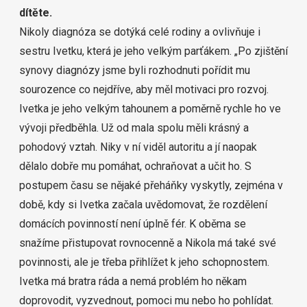
dítěte.
Nikoly diagnóza se dotýká celé rodiny a ovlivňuje i
sestru Ivetku, která je jeho velkým parťákem. „Po zjištění
synovy diagnózy jsme byli rozhodnuti pořídit mu
sourozence co nejdříve, aby měl motivaci pro rozvoj.
Ivetka je jeho velkým tahounem a poměrně rychle ho ve
vývoji předběhla. Už od mala spolu měli krásný a
pohodový vztah. Niky v ní viděl autoritu a jí naopak
dělalo dobře mu pomáhat, ochraňovat a učit ho. S
postupem času se nějaké přeháňky vyskytly, zejména v
době, kdy si Ivetka začala uvědomovat, že rozdělení
domácích povinností není úplně fér. K oběma se
snažíme přistupovat rovnocenně a Nikola má také své
povinnosti, ale je třeba přihlížet k jeho schopnostem.
Ivetka má bratra ráda a nemá problém ho někam
doprovodit, vyzvednout, pomoci mu nebo ho pohlídat.