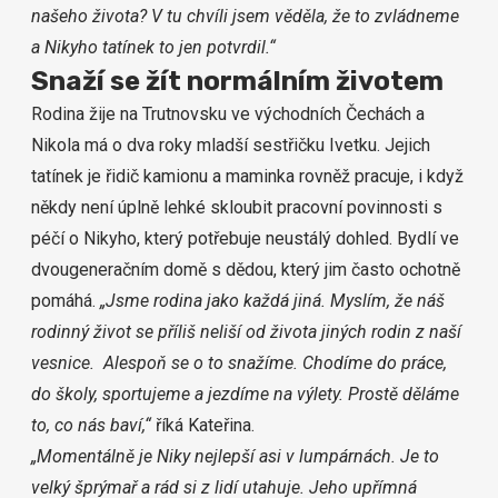
našeho života? V tu chvíli jsem věděla, že to zvládneme
a Nikyho tatínek to jen potvrdil.“
Snaží se žít normálním životem
Rodina žije na Trutnovsku ve východních Čechách a
Nikola má o dva roky mladší sestřičku Ivetku. Jejich
tatínek je řidič kamionu a maminka rovněž pracuje, i když
někdy není úplně lehké skloubit pracovní povinnosti s
péčí o Nikyho, který potřebuje neustálý dohled. Bydlí ve
dvougeneračním domě s dědou, který jim často ochotně
pomáhá.
„Jsme rodina jako každá jiná. Myslím, že náš
rodinný život se příliš neliší od života jiných rodin z naší
vesnice. Alespoň se o to snažíme. Chodíme do práce,
do školy, sportujeme a jezdíme na výlety. Prostě děláme
to, co nás baví,“
říká Kateřina.
„Momentálně je Niky nejlepší asi v lumpárnách. Je to
velký šprýmař a rád si z lidí utahuje. Jeho upřímná