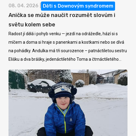
08. 04. 2026 |
Děti s Downovým syndromem
Anička se může naučit rozumět slovům i
světu kolem sebe
Radost jí dělá i pohyb venku — jezdí na odrážedle, hází si s
míčem a doma si hraje s panenkami a kostkami nebo se dívá
na pohádky. Andulka má tři sourozence – patnáctiletou sestru
Elišku a dva brášky, jedenáctiletého Toma a čtrnáctiletého
Ondru.