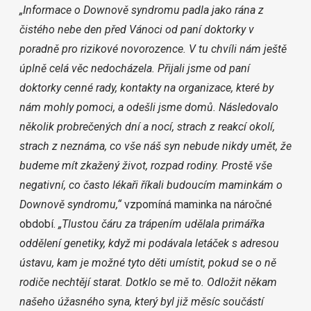
„Informace o Downově syndromu padla jako rána z
čistého nebe den před Vánoci od paní doktorky v
poradně pro rizikové novorozence. V tu chvíli nám ještě
úplně celá věc nedocházela. Přijali jsme od paní
doktorky cenné rady, kontakty na organizace, které by
nám mohly pomoci, a odešli jsme domů. Následovalo
několik probrečených dní a nocí, strach z reakcí okolí,
strach z neznáma, co vše náš syn nebude nikdy umět, že
budeme mít zkažený život, rozpad rodiny. Prostě vše
negativní, co často lékaři říkali budoucím maminkám o
Downově syndromu,“
vzpomíná maminka na náročné
období.
„Tlustou čáru za trápením udělala primářka
oddělení genetiky, když mi podávala letáček s adresou
ústavu, kam je možné tyto děti umístit, pokud se o ně
rodiče nechtějí starat. Dotklo se mě to. Odložit někam
našeho úžasného syna, který byl již měsíc součástí