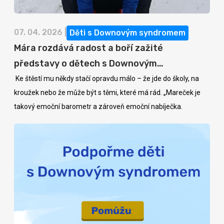
07. 04. 2026 |
Děti s Downovým syndromem
Mára rozdává radost a boří zažité
představy o dětech s Downovým
syndromem
Ke štěstí mu někdy stačí opravdu málo – že jde do školy, na
kroužek nebo že může být s těmi, které má rád. „Mareček je
takový emoční barometr a zároveň emoční nabíječka.