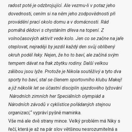
radost poté je odzbrojující. Ale vezmu-li v potaz jeho
dovednosti, cením si na něm jeho zodpovědnosti při
provádění prací okolo domu a v domácnosti. Rád
pomáhá dědovi s chystáním dřeva na topení. Z
volnočasových aktivit vede kolo. Jen co se začne na jaře
oteplovat, nejraději by jezdil každý den svůj oblíbený
okruh podél řeky. Nejen, že ho to baví, ale začíná svým
tempem dávat na frak zbytku rodiny. Další velkou
zálibou jsou lyže. Protože je Nikola soutěživý a tyto dva
sporty ho baví, stal se členem sportovního klubu Makej!
a již několik let se účastní disciplín sjezdového lyžování
Národních zimních her Speciálních olympiád a
Národních závodů v cyklistice pořádaných stejnou
organizací,“
vypráví pyšně maminka.
Vše má ale dvě strany mince. Velký problém má Niky s
řečí, která je až na pár slov většinou nesrozumitelná a