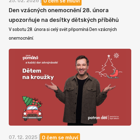
25. 02. 2026 |
O čem se mluví
Den vzácných onemocnění 28. února
upozorňuje na desítky dětských příběhů
V sobotu 28. února si celý svět připomíná Den vzácných
onemocnění.
07. 12. 2025 |
O čem se mluví