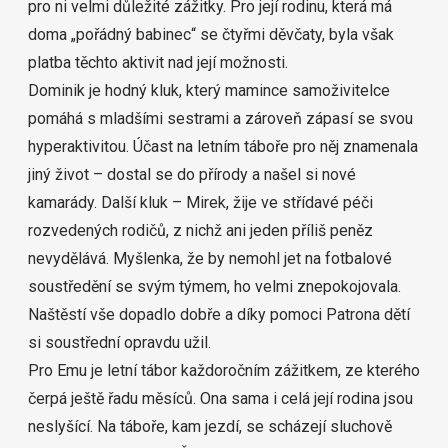
pro ni velmi důležité zážitky. Pro její rodinu, která má
doma „pořádný babinec“ se čtyřmi děvčaty, byla však
platba těchto aktivit nad její možnosti.
Dominik je hodný kluk, který mamince samoživitelce
pomáhá s mladšími sestrami a zároveň zápasí se svou
hyperaktivitou. Účast na letním táboře pro něj znamenala
jiný život – dostal se do přírody a našel si nové
kamarády. Další kluk – Mirek, žije ve střídavé péči
rozvedených rodičů, z nichž ani jeden příliš peněz
nevydělává. Myšlenka, že by nemohl jet na fotbalové
soustředění se svým týmem, ho velmi znepokojovala.
Naštěstí vše dopadlo dobře a díky pomoci Patrona dětí
si soustřední opravdu užil.
Pro Emu je letní tábor každoročním zážitkem, ze kterého
čerpá ještě řadu měsíců. Ona sama i celá její rodina jsou
neslyšící. Na táboře, kam jezdí, se scházejí sluchově