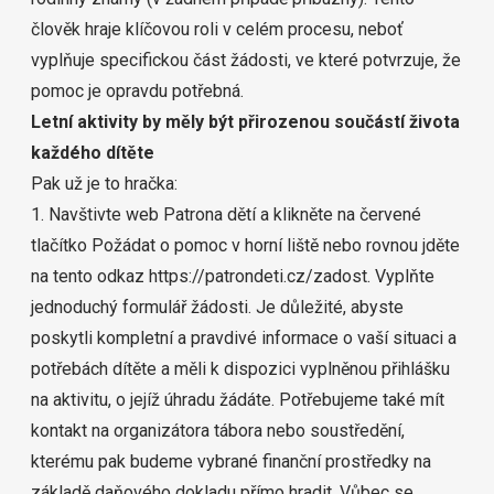
člověk hraje klíčovou roli v celém procesu, neboť
vyplňuje specifickou část žádosti, ve které potvrzuje, že
pomoc je opravdu potřebná.
Letní aktivity by měly být přirozenou součástí života
každého dítěte
Pak už je to hračka:
1. Navštivte web Patrona dětí a klikněte na červené
tlačítko Požádat o pomoc v horní liště nebo rovnou jděte
na tento odkaz
https://patrondeti.cz/zadost
. Vyplňte
jednoduchý formulář žádosti. Je důležité, abyste
poskytli kompletní a pravdivé informace o vaší situaci a
potřebách dítěte a měli k dispozici vyplněnou přihlášku
na aktivitu, o jejíž úhradu žádáte. Potřebujeme také mít
kontakt na organizátora tábora nebo soustředění,
kterému pak budeme vybrané finanční prostředky na
základě daňového dokladu přímo hradit. Vůbec se