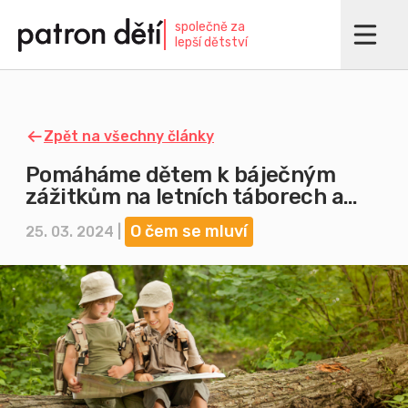
Přejít
společně za
k
lepší dětství
hlavnímu
obsahu
Zpět na všechny články
Pomáháme dětem k báječným
zážitkům na letních táborech a
soustředěních
O čem se mluví
25. 03. 2024 |
Imagine