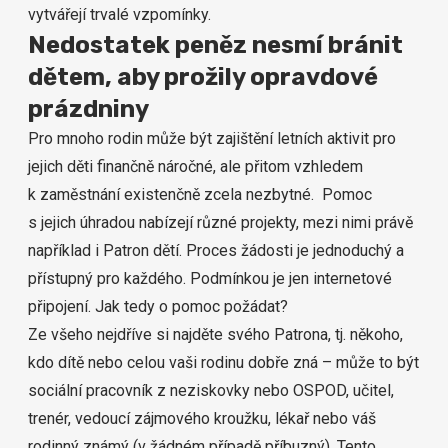
vytvářejí trvalé vzpomínky.
Nedostatek peněz nesmí bránit
dětem, aby prožily opravdové
prázdniny
Pro mnoho rodin může být zajištění letních aktivit pro
jejich děti finančně náročné, ale přitom vzhledem
k zaměstnání existenčně zcela nezbytné. Pomoc
s jejich úhradou nabízejí různé projekty, mezi nimi právě
například i Patron dětí. Proces žádosti je jednoduchý a
přístupný pro každého. Podmínkou je jen internetové
připojení. Jak tedy o pomoc požádat?
Ze všeho nejdříve si najděte svého Patrona, tj. někoho,
kdo dítě nebo celou vaši rodinu dobře zná – může to být
sociální pracovník z neziskovky nebo OSPOD, učitel,
trenér, vedoucí zájmového kroužku, lékař nebo váš
rodinný známý (v žádném případě příbuzný). Tento