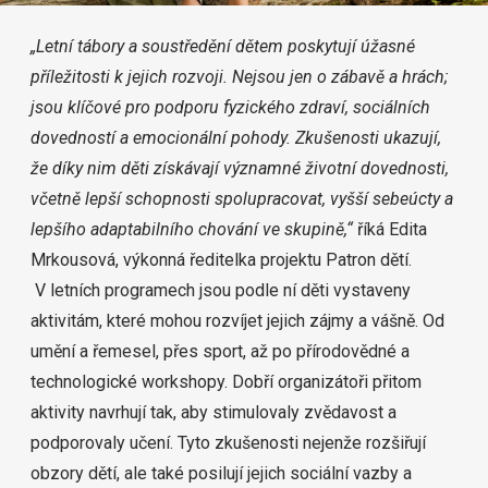
„Letní tábory a soustředění dětem poskytují úžasné
příležitosti k jejich rozvoji. Nejsou jen o zábavě a hrách;
jsou klíčové pro podporu fyzického zdraví, sociálních
dovedností a emocionální pohody. Zkušenosti ukazují,
že díky nim děti získávají významné životní dovednosti,
včetně lepší schopnosti spolupracovat, vyšší sebeúcty a
lepšího adaptabilního chování ve skupině,“
říká Edita
Mrkousová, výkonná ředitelka projektu Patron dětí.
V letních programech jsou podle ní děti vystaveny
aktivitám, které mohou rozvíjet jejich zájmy a vášně. Od
umění a řemesel, přes sport, až po přírodovědné a
technologické workshopy. Dobří organizátoři přitom
aktivity navrhují tak, aby stimulovaly zvědavost a
podporovaly učení. Tyto zkušenosti nejenže rozšiřují
obzory dětí, ale také posilují jejich sociální vazby a