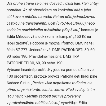
„Na druhé straně se o nás dozvědí i další lidé, kteří chtějí
pomáhat. Ať už příspěvkem na konkrétní dítě v jeho
sbírkovém příběhu na webu Patron dětí, jednorázovou
částkou na
transparentní účet
(57574646/0600) nebo
zadáním pravidelného měsíčního příspěvku,“
konstatuje
Edita Mrkousová s odkazem na kampaň „150 Kč na
lepší dětství“. Podpora je možná i formou DMS na tel.
číslo 87 777. Jednorázově: DMS PATRONDETI 30, 60,
90 nebo 190. Pravidelně měsíčně: DMS TRV
PATRONDETI 30, 60, 90 nebo 190.
Vybrané finanční prostředky jdou na pomoc dětem ve
100 procentech, protože provoz Patrona dětí hradí plně
Nadace Sirius.
„Peníze však nepošleme rodinám, ale
přímo organizátorům letních aktivit. Před zveřejněním
jsou navíc všechny žádosti pečlivě prověřeny
v profesionálním oddělení risku
,“ vysvětluje Edita