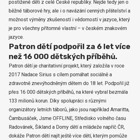
postižené děti z celé České republiky. Nejde tedy jen o
běžné táborové hry, ale i o navázání cenných přátelství a
možnost výměny zkušeností i vědomostí v jazyce, který
je pro všechny přítomné vlastní – v českém znakovém
jazyce.
Patron dětí podpořil za 6 let více
než 16 000 dětských příběhů.
Patron dětí je charitativní projekt, který založila v roce
2017 Nadace Sirius s cílem pomáhat sociálně a
zdravotně znevýhodněným dětem do 18 let. Podpořil již
přes 16 000 dětských příběhů, na které vybral bezmála
133 milionů korun. Díky spolupráci s různými
organizátory letních táborů, jako jsou například
Amaritta
,
Čambusáček
,
Jsme OFFLINE
, Středisko volného času
Radovánek
,
Šikland
a Domy dětí a mládeže napříč ČR,
dokáže Patron dětí najít ještě více dětí, kterým pomůže