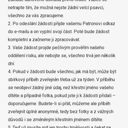
netrapte tím, že možná nejste žádní velcí psavci,
všechno za vás zpracujeme.
2. Po odeslání žádosti přijde vašemu Patronovi odkaz
do e-mailu a on vyplní svoji část. Poté bude žádost
kompletní a začneme ji zpracovávat.
3. Vaše žádost projde pečlivým prověřím našeho
oddělení risku, ale nebojte se, všechno trvá jen několik
dní.
4. Pokud v žádosti bude všechno, jak má být, může být
sbírkový příběh zveřejněn třeba už za týden. V příběhu
se neobjeví žádný jiné údaj, než křestní jméno vašeho
dítěte a případně fotka, pokud jste ji k žádosti přidali –
doporučujeme. Budete-li si přát, můžeme ale příběh
zveřejnit úplně anonymně, tedy bez fotky a z vážných
důvodů i se změněným křestním jménem dítěte.
5. Teď už musíte mít jen trochu trpělivosti a čekat na