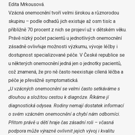
Edita Mrkousová.
Vzácná onemocnění tvoří velmi širokou a různorodou
skupinu – podle odhadů jich existuje až osm tisíc a
přibližně 70 procent z nich se projeví už v dětském věku.
Právě nízký počet pacientů u jednotlivých onemocnění
zásadně ovlivňuje možnosti výzkumu, vývoje léčby i
dostupnost specializované péče. V České republice se
u některých onemocnění jedná jen o jednotky pacientů,
což znamená, že pro ně často neexistuje cílená léčba a
péče je převážně symptomatická.
„U vzácných onemocnění se velmi často setkáváme s
dlouhou a složitou cestou k diagnóze. Říkáme jí
diagnostická odysea. Rodiny nemají dostatek informací
o svém vzácném onemocnění a chybí nám odborníci.
Přitom právě u dětí hraje čas zásadní roli – včasná
podpora může výrazně ovlivnit jejich vývoj i kvalitu