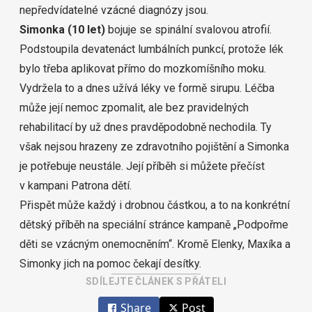
nepředvídatelné vzácné diagnózy jsou.
Simonka (10 let)
bojuje se spinální svalovou atrofií.
Podstoupila devatenáct lumbálních punkcí, protože lék
bylo třeba aplikovat přímo do mozkomíšního moku.
Vydržela to a dnes užívá léky ve formě sirupu. Léčba
může její nemoc zpomalit, ale bez pravidelných
rehabilitací by už dnes pravděpodobně nechodila. Ty
však nejsou hrazeny ze zdravotního pojištění a Simonka
je potřebuje neustále. Její
příběh si můžete přečíst
v kampani Patrona dětí.
Přispět může každý i drobnou částkou, a to na konkrétní
dětský příběh na speciální stránce kampaně
„Podpořme
děti se vzácným onemocněním“
. Kromě Elenky, Maxíka a
Simonky jich na pomoc čekají desítky.
SDÍLEJTE ČLÁNEK S PŘÁTELI
Share
Post