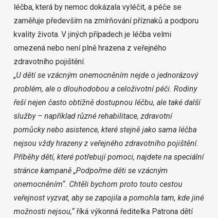
léčba, která by nemoc dokázala vyléčit, a péče se
zaměřuje především na zmírňování příznaků a podporu
kvality života. V jiných případech je léčba velmi
omezená nebo není plně hrazena z veřejného
zdravotního pojištění.
„U dětí se vzácným onemocněním nejde o jednorázový
problém, ale o dlouhodobou a celoživotní péči. Rodiny
řeší nejen často obtížně dostupnou léčbu, ale také další
služby – například různé rehabilitace, zdravotní
pomůcky nebo asistence, které stejně jako sama léčba
nejsou vždy hrazeny z veřejného zdravotního pojištění.
Příběhy dětí, které potřebují pomoci, najdete na speciální
stránce kampaně
„Podpořme děti se vzácným
onemocněním“
. Chtěli bychom proto touto cestou
veřejnost vyzvat, aby se zapojila a pomohla tam, kde jiné
možnosti nejsou,“
říká výkonná ředitelka Patrona dětí