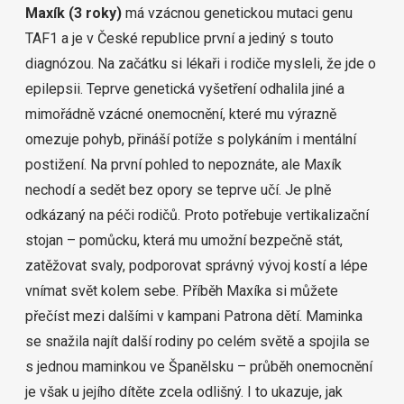
Maxík (3 roky)
má vzácnou genetickou mutaci genu
TAF1 a je v České republice první a jediný s touto
diagnózou. Na začátku si lékaři i rodiče mysleli, že jde o
epilepsii. Teprve genetická vyšetření odhalila jiné a
mimořádně vzácné onemocnění, které mu výrazně
omezuje pohyb, přináší potíže s polykáním i mentální
postižení. Na první pohled to nepoznáte, ale Maxík
nechodí a sedět bez opory se teprve učí. Je plně
odkázaný na péči rodičů. Proto potřebuje vertikalizační
stojan – pomůcku, která mu umožní bezpečně stát,
zatěžovat svaly, podporovat správný vývoj kostí a lépe
vnímat svět kolem sebe.
Příběh Maxíka si můžete
přečíst mezi dalšími v kampani Patrona dětí
. Maminka
se snažila najít další rodiny po celém světě a spojila se
s jednou maminkou ve Španělsku – průběh onemocnění
je však u jejího dítěte zcela odlišný. I to ukazuje, jak