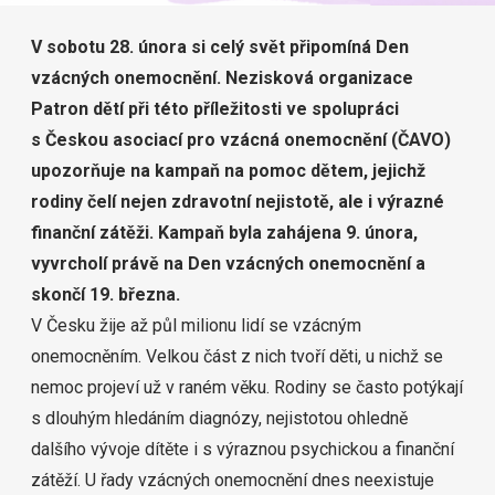
V sobotu 28. února si celý svět připomíná Den
vzácných onemocnění. Nezisková organizace
Patron dětí při této příležitosti ve spolupráci
s Českou asociací pro vzácná onemocnění (ČAVO)
upozorňuje na kampaň na pomoc dětem, jejichž
rodiny čelí nejen zdravotní nejistotě, ale i výrazné
finanční zátěži. Kampaň byla zahájena 9. února,
vyvrcholí právě na Den vzácných onemocnění a
skončí 19. března.
V Česku žije až půl milionu lidí se vzácným
onemocněním. Velkou část z nich tvoří děti, u nichž se
nemoc projeví už v raném věku. Rodiny se často potýkají
s dlouhým hledáním diagnózy, nejistotou ohledně
dalšího vývoje dítěte i s výraznou psychickou a finanční
zátěží. U řady vzácných onemocnění dnes neexistuje