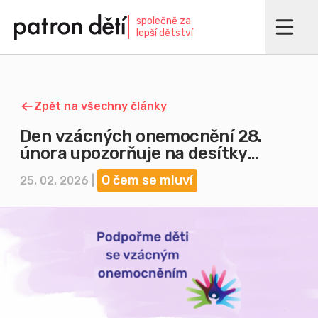
Přejít
společně za
k
lepší dětství
hlavnímu
obsahu
Zpět na všechny články
Den vzácných onemocnění 28.
února upozorňuje na desítky
dětských příběhů
O čem se mluví
25. 02. 2026 |
Imagine