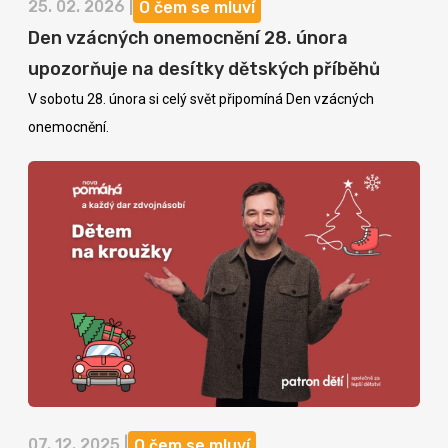
25. 02. 2026 |
O čem se mluví
Den vzácných onemocnění 28. února
upozorňuje na desítky dětských příběhů
V sobotu 28. února si celý svět připomíná Den vzácných
onemocnění.
07. 12. 2025 |
O čem se mluví