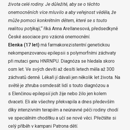
života celé rodiny. Je důležité, aby se o těchto
onemocněních více mluvilo a aby veřejnost věděla, že
může pomoci konkrétním dětem, které se s touto
realitou potýkají,“
říká Anna Arellanesová, předsedkyně
České asociace pro vzácná onemocnění.
Elenka (17 let)
má farmakorezistentní genetickou
nekompenzovanou epilepsii s polymorfními záchvaty
při mutaci genu HNRNPU. Diagnóza se hledala skoro
osm let. Ve svých devíti až desíti letech měla až 300
záchvatů denně. Lékaři jí dávali jen několik let života. Na
světě je zhruba osmdesát lidí s touto diagnózou a
s Elenčinou epilepsií jich žije nebo žilo jen kolem
dvaceti. Eli ale všechny překvapila a dnes především
díky intenzivním terapiím a neúnavné péči rodiny chodí
ve speciálním chodítku a učí se nové věci.
Přečtěte si
celý příběh v kampani Patrona dětí
.